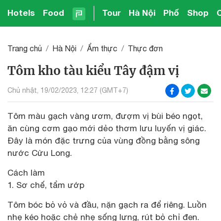
Hotels
Food
Tour
Hà Nội
Phố
Shop
Trang chủ
Hà Nội
Ẩm thực
Thực đơn
Tôm kho tàu kiểu Tây đậm vị
Chủ nhật, 19/02/2023, 12:27 (GMT+7)
Tôm màu gạch vàng ươm, đượm vị bùi béo ngọt,
ăn cùng cơm gạo mới dẻo thơm lưu luyến vị giác.
Đây là món đặc trưng của vùng đồng bằng sông
nước Cửu Long.
Cách làm
1. Sơ chế, tẩm ướp
Tôm bóc bỏ vỏ và đầu, nặn gạch ra để riêng. Luồn
nhẹ kéo hoặc chẻ nhẹ sống lưng, rút bỏ chỉ đen.