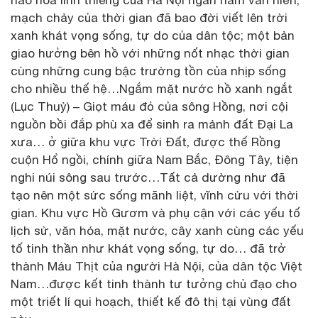
mạch chảy của thời gian đã bao đời viết lên trời
xanh khát vọng sống, tự do của dân tộc; một bản
giao hưởng bên hồ với những nốt nhạc thời gian
cùng những cung bậc trường tồn của nhịp sống
cho nhiều thế hệ…Ngắm mặt nước hồ xanh ngắt
(Lục Thuỷ) – Giọt máu đỏ của sông Hồng, nơi cội
nguồn bồi đắp phù xa để sinh ra mảnh đất Đại La
xưa… ở giữa khu vực Trời Đất, được thế Rồng
cuộn Hổ ngồi, chính giữa Nam Bắc, Đông Tây, tiện
nghi núi sông sau trước…Tất cả dường như đã
tạo nên một sức sống mãnh liệt, vĩnh cửu với thời
gian. Khu vực Hồ Gươm và phụ cận với các yếu tố
lịch sử, văn hóa, mặt nước, cây xanh cùng các yếu
tố tinh thần như khát vọng sống, tự do… đã trở
thành Máu Thịt của người Hà Nội, của dân tộc Việt
Nam…được kết tinh thành tư tưởng chủ đạo cho
một triết lí qui hoạch, thiết kế đô thị tại vùng đất