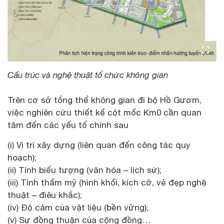
Cấu trúc và nghệ thuật tổ chức không gian
Trên cơ sở tổng thể không gian đi bộ Hồ Gươm,
việc nghiên cứu thiết kế cột mốc Km0 cần quan
tâm đến các yếu tố chính sau
(i) Vị trí xây dựng (liên quan đến công tác quy
hoạch);
(ii) Tính biểu tượng (văn hóa – lịch sử);
(iii) Tính thẩm mỹ (hình khối, kích cỡ, vẻ đẹp nghệ
thuật – điêu khắc);
(iv) Độ cảm của vật liệu (bền vững);
(v) Sự đồng thuận của cộng đồng…