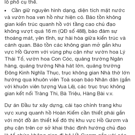
lô phố cụ thể.
Cần giữ nguyên hình dạng, diện tích mặt nước
và vườn hoa ven hồ như hiện có. Bảo tồn không
gian kiến trúc quanh hồ với tầng cao chủ đạo
không vượt quá 16 m (QĐ số 488), bảo đảm sự
thoáng mát, yên tĩnh, sự hài hòa giữa kiến trúc và
cảnh quan. Bảo tồn các không gian mở gắn khu
vực Hồ Gươm với vùng phụ cận như vườn hoa Lý
Thái Tổ, vườn hoa Con Cóc, quảng trường Ngân
hàng, quảng trường Nhà hát lớn, quảng trường
Đông Kinh Nghĩa Thục, trục không gian Nhà thờ lớn
hướng qua khuôn viên Toà soạn báo Nhân dân (gắn
với khuôn viên tượng Vua Lê), các trục trục không
gian kết nối Tràng Thi, Bà Triệu, Hàng Bài v.v.
Dự án Đầu tư xây dựng, cải tạo chỉnh trang khu
vực xung quanh hồ Hoàn Kiếm cần thiết phải gắn
với một đồ án thiết kế đô thị khu vực Hồ Gươm và
phụ cận trên cơ sở khai thác định hướng chủ đạo