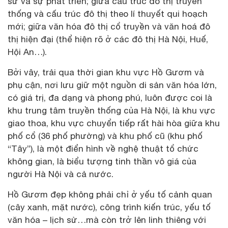
sử và sự phát triển; giữa cấu trúc đô thị truyền
thống và cấu trúc đô thị theo lí thuyết qui hoạch
mới; giữa văn hóa đô thị cổ truyền và văn hoá đô
thị hiện đại (thể hiện rõ ở các đô thị Hà Nội, Huế,
Hội An…).
Bởi vây, trải qua thời gian khu vực Hồ Gươm và
phụ cận, nơi lưu giữ một nguồn di sản văn hóa lớn,
có giá trị, đa dạng và phong phú, luôn được coi là
khu trung tâm truyền thống của Hà Nội, là khu vực
giao thoa, khu vực chuyển tiếp rất hài hòa giữa khu
phố cổ (36 phố phường) và khu phố cũ (khu phố
“Tây”), là một điển hình về nghệ thuật tổ chức
không gian, là biểu tượng tinh thần vô giá của
người Hà Nội và cả nước.
Hồ Gươm đẹp không phải chỉ ở yếu tố cảnh quan
(cây xanh, mặt nước), công trình kiến trúc, yếu tố
văn hóa – lịch sử…mà còn trở lên linh thiêng với