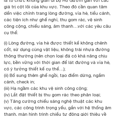
là tổ chức không gian đi bộ Hồ Gươm gắn với các
giá trị cột lõi của khu vực. Theo đó cần quan tâm
dến việc chỉnh trang lòng đường, vỉa hè, tiểu cảnh,
các tiện ích như ghế nghỉ, thu gom rác, vệ sinh
công cộng, chiếu sáng, âm thanh…với các yêu câu
cụ thể:
(i) Lòng đường, vỉa hè được thiết kế không chênh
cốt, sử dụng cùng vật liệu, không trải nhựa đường
thông thường (nên chọn loại đá có khả năng chịu
lực, bền vững với thời gian để lát đường và vỉa hè,
có ý tưởng thiết kế cụ thể…);
(ii) Bổ sung thêm ghế ngồi, tạo điểm dừng, ngắm
cảnh, check in;
(iii) Hạ ngầm các khu vệ sinh công cộng;
(iv) Lắt đặt thiết bị thu gom rác theo phân loại;
(v) Tăng cường chiếu sáng nghệ thuật các khu
vực, các công trình trọng yếu, gắn với hệ thống âm
thanh, màn hình trình chiếu tự động giới thiệu về