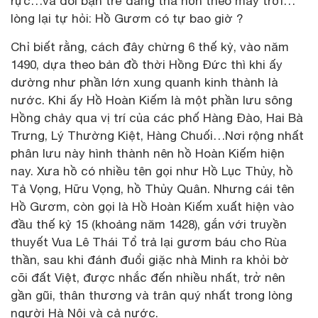
rực…và đôi bạn trẻ đang thả hồn theo mây trời…
lòng lại tự hỏi: Hồ Gươm có tự bao giờ ?
Chỉ biết rằng, cách đây chừng 6 thế kỷ, vào năm
1490, dựa theo bản đồ thời Hồng Đức thì khi ấy
dường như phần lớn xung quanh kinh thành là
nước. Khi ấy Hồ Hoàn Kiếm là một phần lưu sông
Hồng chảy qua vị trí của các phố Hàng Đào, Hai Bà
Trưng, Lý Thường Kiệt, Hàng Chuối…Nơi rộng nhất
phân lưu này hình thành nên hồ Hoàn Kiếm hiện
nay. Xưa hồ có nhiều tên gọi như Hồ Lục Thủy, hồ
Tả Vọng, Hữu Vọng, hồ Thủy Quân. Nhưng cái tên
Hồ Gươm, còn gọi là Hồ Hoàn Kiếm xuất hiện vào
đầu thế kỷ 15 (khoảng năm 1428), gắn với truyền
thuyết Vua Lê Thái Tổ trả lại gươm báu cho Rùa
thần, sau khi đánh đuổi giặc nhà Minh ra khỏi bờ
cõi đất Việt, được nhắc đến nhiều nhất, trở nên
gần gũi, thân thương và trân quý nhất trong lòng
người Hà Nội và cả nước.