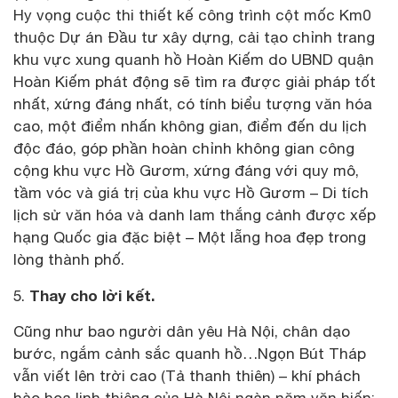
Hy vọng cuộc thi thiết kế công trình cột mốc Km0
thuộc Dự án Đầu tư xây dựng, cải tạo chỉnh trang
khu vực xung quanh hồ Hoàn Kiếm do UBND quận
Hoàn Kiếm phát động sẽ tìm ra được giải pháp tốt
nhất, xứng đáng nhất, có tính biểu tượng văn hóa
cao, một điểm nhấn không gian, điểm đến du lịch
độc đáo, góp phần hoàn chỉnh không gian công
cộng khu vực Hồ Gươm, xứng đáng với quy mô,
tầm vóc và giá trị của khu vực Hồ Gươm – Di tích
lịch sử văn hóa và danh lam thắng cảnh được xếp
hạng Quốc gia đặc biệt – Một lẵng hoa đẹp trong
lòng thành phố.
Thay cho lời kết.
5.
Cũng như bao người dân yêu Hà Nội, chân dạo
bước, ngắm cảnh sắc quanh hồ…Ngọn Bút Tháp
vẫn viết lên trời cao (Tả thanh thiên) – khí phách
hào hoa linh thiêng của Hà Nội ngàn năm văn hiến;