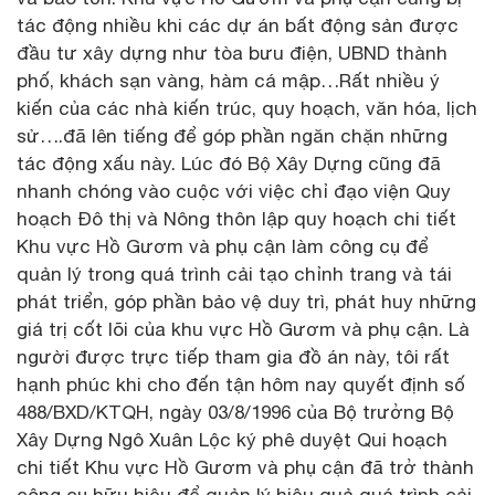
tác động nhiều khi các dự án bất động sản được
đầu tư xây dựng như tòa bưu điện, UBND thành
phố, khách sạn vàng, hàm cá mập…Rất nhiều ý
kiến của các nhà kiến trúc, quy hoạch, văn hóa, lịch
sử….đã lên tiếng để góp phần ngăn chặn những
tác động xấu này. Lúc đó Bộ Xây Dựng cũng đã
nhanh chóng vào cuộc với việc chỉ đạo viện Quy
hoạch Đô thị và Nông thôn lập quy hoạch chi tiết
Khu vực Hồ Gươm và phụ cận làm công cụ để
quản lý trong quá trình cải tạo chỉnh trang và tái
phát triển, góp phần bảo vệ duy trì, phát huy những
giá trị cốt lõi của khu vực Hồ Gươm và phụ cận. Là
người được trực tiếp tham gia đồ án này, tôi rất
hạnh phúc khi cho đến tận hôm nay quyết định số
488/BXD/KTQH, ngày 03/8/1996 của Bộ trưởng Bộ
Xây Dựng Ngô Xuân Lộc ký phê duyệt Qui hoạch
chi tiết Khu vực Hồ Gươm và phụ cận đã trở thành
công cụ hữu hiệu để quản lý hiệu quả quá trình cải