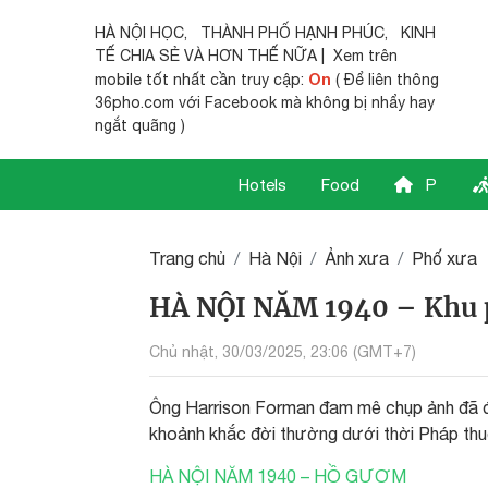
HÀ NỘI HỌC
,
THÀNH PHỐ HẠNH PHÚC
,
KINH
TẾ CHIA SẺ
VÀ HƠN THẾ NỮA | Xem trên
On
mobile tốt nhất cần truy cập:
( Để liên thông
36pho.com với Facebook mà không bị nhẩy hay
ngắt quãng )
Hotels
Food
P
Trang chủ
Hà Nội
Ảnh xưa
Phố xưa
HÀ NỘI NĂM 1940 – Khu p
Chủ nhật, 30/03/2025, 23:06 (GMT+7)
Ông Harrison Forman đam mê chụp ảnh đã đi 
khoảnh khắc đời thường dưới thời Pháp th
HÀ NỘI NĂM 1940 – HỒ GƯƠM