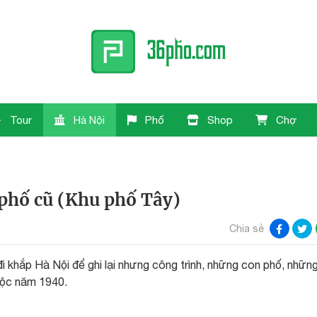
Tour
Hà Nội
Phố
Shop
Chợ
hố cũ (Khu phố Tây)
Chia sẻ
khắp Hà Nội để ghi lại nhưng công trình, những con phố, nhữn
uộc năm 1940.