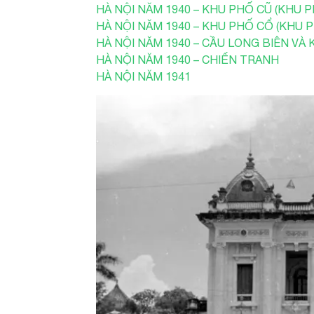
HÀ NỘI NĂM 1940 – KHU PHỐ CŨ (KHU P
HÀ NỘI NĂM 1940 – KHU PHỐ CỔ (KHU 
HÀ NỘI NĂM 1940 – CẦU LONG BIÊN VÀ
HÀ NỘI NĂM 1940 – CHIẾN TRANH
HÀ NỘI NĂM 1941