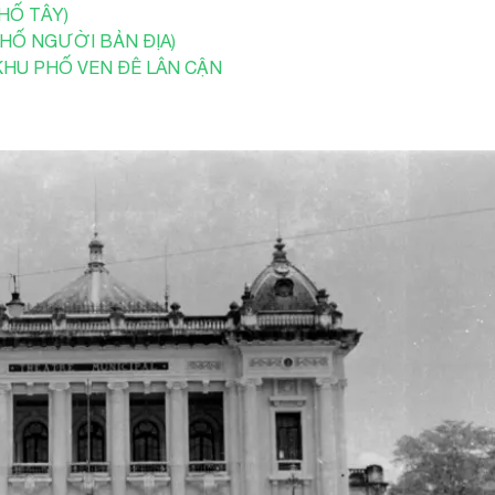
HỐ TÂY)
PHỐ NGƯỜI BẢN ĐỊA)
 KHU PHỐ VEN ĐÊ LÂN CẬN