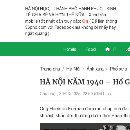
HÀ NỘI HỌC
,
THÀNH PHỐ HẠNH PHÚC
,
KINH
TẾ CHIA SẺ
VÀ HƠN THẾ NỮA | Xem trên
On
mobile tốt nhất cần truy cập:
( Để liên thông
36pho.com với Facebook mà không bị nhẩy hay
ngắt quãng )
Hotels
Food
P
Trang chủ
Hà Nội
Ảnh xưa
Phố xưa
HÀ NỘI NĂM 1940 – Hồ 
Chủ nhật, 30/03/2025, 23:59 (GMT+7)
Ông Harrison Forman đam mê chụp ảnh đã đi 
khoảnh khắc đời thường dưới thời Pháp th