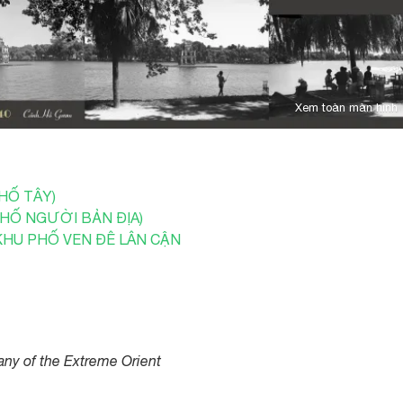
Xem toàn màn hình
HỐ TÂY)
PHỐ NGƯỜI BẢN ĐỊA)
 KHU PHỐ VEN ĐÊ LÂN CẬN
ny of the Extreme Orient