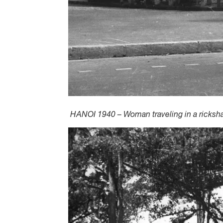
HANOI 1940 – Woman traveling in a ricksh