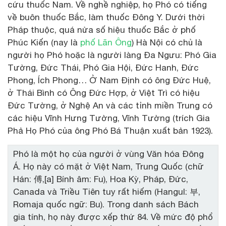
cứu thuốc Nam. Về nghề nghiệp, họ Phó có tiếng
về buôn thuốc Bắc, làm thuốc Đông Y. Dưới thời
Pháp thuộc, quá nửa số hiệu thuốc Bắc ở phố
Phúc Kiến (nay là
phố Lãn Ông
) Hà Nội có chủ là
người họ Phó hoặc là người làng Đa Ngưu: Phó Gia
Tường, Đức Thái, Phó Gia Hội, Đức Hanh, Đức
Phong, Ích Phong… Ở Nam Định có ông Đức Huệ,
ở Thái Bình có Ông Đức Hợp, ở Việt Trì có hiệu
Đức Tường, ở Nghệ An và các tỉnh miền Trung có
các hiệu Vĩnh Hưng Tường, Vĩnh Tường (trích Gia
Phả Họ Phó của ông Phó Bá Thuận xuất bản 1923).
Phó là một họ của người ở vùng Văn hóa Đông
Á. Họ này có mặt ở Việt Nam, Trung Quốc (chữ
Hán: 傅,[a] Bính âm: Fu), Hoa Kỳ, Pháp, Đức,
Canada và Triều Tiên tuy rất hiếm (Hangul: 부,
Romaja quốc ngữ: Bu). Trong danh sách Bách
gia tính, họ này được xếp thứ 84. Về mức độ phổ