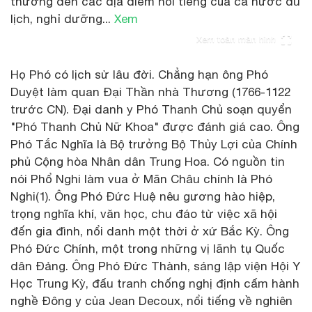
thường đến các địa điểm nổi tiếng của cả nước du
lịch, nghỉ dưỡng...
Xem
Xem toàn màn hình
Họ Phó có lịch sử lâu đời. Chẳng hạn ông Phó
Duyệt làm quan Đại Thần nhà Thương (1766-1122
trước CN). Đại danh y Phó Thanh Chủ soạn quyển
"Phó Thanh Chủ Nữ Khoa" được đánh giá cao. Ông
Phó Tắc Nghĩa là Bộ trưởng Bộ Thủy Lợi của Chính
phủ Cộng hòa Nhân dân Trung Hoa. Có nguồn tin
nói Phổ Nghi làm vua ở Mãn Châu chính là Phó
Nghi(1). Ông Phó Đức Huệ nêu gương hào hiệp,
trọng nghĩa khí, văn học, chu đáo từ việc xã hội
đến gia đình, nổi danh một thời ở xứ Bắc Kỳ. Ông
Phó Đức Chính, một trong những vị lãnh tụ Quốc
dân Đảng. Ông Phó Đức Thành, sáng lập viện Hội Y
Học Trung Kỳ, đấu tranh chống nghị định cấm hành
nghề Đông y của Jean Decoux, nổi tiếng về nghiên