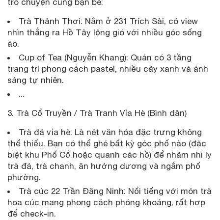
trò chuyện cùng bạn bè:
Trà Thảnh Thơi: Nằm ở 231 Trích Sài, có view
nhìn thẳng ra Hồ Tây lộng gió với nhiều góc sống
ảo.
Cup of Tea (Nguyễn Khang): Quán có 3 tầng
trang trí phong cách pastel, nhiều cây xanh và ánh
sáng tự nhiên.
...
3. Trà Cổ Truyền / Trà Tranh Vỉa Hè (Bình dân)
Trà đá vỉa hè: Là nét văn hóa đặc trưng không
thể thiếu. Bạn có thể ghé bất kỳ góc phố nào (đặc
biệt khu Phố Cổ hoặc quanh các hồ) để nhâm nhi ly
trà đá, trà chanh, ăn hướng dương và ngắm phố
phường.
Trà cúc 22 Trần Đăng Ninh: Nổi tiếng với món trà
hoa cúc mang phong cách phóng khoáng, rất hợp
để check-in.