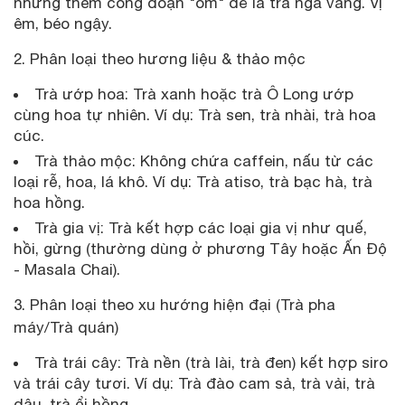
nhưng thêm công đoạn "om" để lá trà ngả vàng. Vị
êm, béo ngậy.
2. Phân loại theo hương liệu & thảo mộc
Trà ướp hoa: Trà xanh hoặc trà Ô Long ướp
cùng hoa tự nhiên. Ví dụ: Trà sen, trà nhài, trà hoa
cúc.
Trà thảo mộc: Không chứa caffein, nấu từ các
loại rễ, hoa, lá khô. Ví dụ: Trà atiso, trà bạc hà, trà
hoa hồng.
Trà gia vị: Trà kết hợp các loại gia vị như quế,
hồi, gừng (thường dùng ở phương Tây hoặc Ấn Độ
- Masala Chai).
3. Phân loại theo xu hướng hiện đại (Trà pha
máy/Trà quán)
Trà trái cây: Trà nền (trà lài, trà đen) kết hợp siro
và trái cây tươi. Ví dụ: Trà đào cam sả, trà vải, trà
dâu, trà ổi hồng.