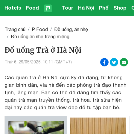
Hotels
Food
Tour
Hà Nội
Phố
Shop
Trang chủ
P Food
Đồ uống, ăn nhẹ
Đồ uống ăn nhẹ tráng miệng
Đồ uống Trà ở Hà Nội
Thứ 6, 29/05/2026, 10:11 (GMT+7)
Các quán trà ở Hà Nội cực kỳ đa dạng, từ không
gian bình dân, vỉa hè đến các phòng trà đạo thanh
tịnh, lãng mạn. Bạn có thể dễ dàng tìm thấy các
quán trà mạn truyền thống, trà hoa, trà sữa hiện
đại hay các quán trà view đẹp để tụ tập bạn bè.