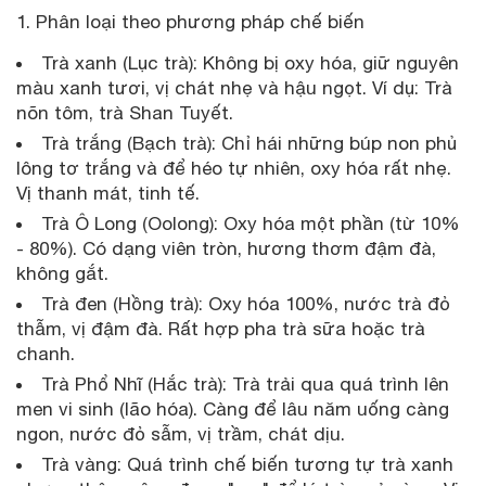
Phân loại theo phương pháp chế biến
Trà xanh (Lục trà): Không bị oxy hóa, giữ nguyên
màu xanh tươi, vị chát nhẹ và hậu ngọt. Ví dụ: Trà
nõn tôm, trà Shan Tuyết.
Trà trắng (Bạch trà): Chỉ hái những búp non phủ
lông tơ trắng và để héo tự nhiên, oxy hóa rất nhẹ.
Vị thanh mát, tinh tế.
Trà Ô Long (Oolong): Oxy hóa một phần (từ 10%
- 80%). Có dạng viên tròn, hương thơm đậm đà,
không gắt.
Trà đen (Hồng trà): Oxy hóa 100%, nước trà đỏ
thẫm, vị đậm đà. Rất hợp pha trà sữa hoặc trà
chanh.
Trà Phổ Nhĩ (Hắc trà): Trà trải qua quá trình lên
men vi sinh (lão hóa). Càng để lâu năm uống càng
ngon, nước đỏ sẫm, vị trầm, chát dịu.
Trà vàng: Quá trình chế biến tương tự trà xanh