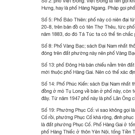
Số 2: phố Việt Đông: Việt Đông là tên gọi
Hưng, hay là phố Hàng Ngang. Pháp gọi ph
Số 5: Phố Báo Thiên: phố này có niên đại t
20-8, trên bản đồ có tên Thợ Thêu, tức p
năm 1883, do đó Tả Túc ta có thể tin chắc
Số 8: Phố Vàng Bạc; sách Đại Nam nhất th
đóng trên đất phường này nên phố Vàng Bạ
Số 13: phố Đông Hà bán chiếu nằm trên đấ
mới thuộc phố Hàng Gai. Nên có thể xác đị
Số 14: Phố Phúc Kiến: sách Đại Nam nhất t
đồng ở mỏ Tụ Long về bán ở phố này, còn tê
đây. Từ năm 1947 phố này là phố Lãn Ông c
Số 19: Phường Phục Cổ: vì sao không gọi là
Cổ rồi, phường Phục Cổ khá rộng, đình phụ
là đất phường Phục Cổ. Phố Hàng Gai ở tổn
phố Hàng Thiếc ở thôn Yên Nội, tổng Tiền 