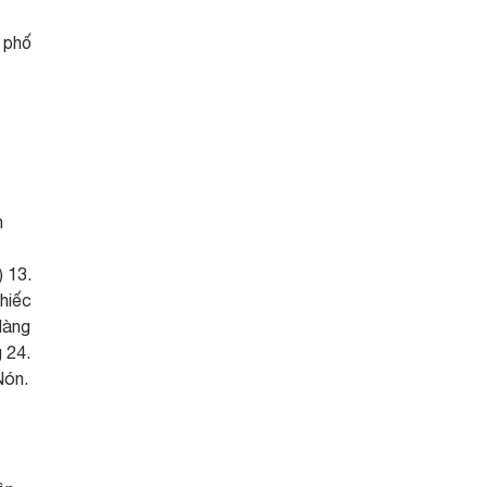
n phố
n
 13.
hiếc
Hàng
 24.
Nón.