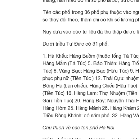
tháng, năm nào đó thì số phố là 36, trước ha
Tên các phố trong 36 phố phụ thuộc vào nguồ
sẽ thay đổi theo, thậm chí có khi số lượng p
Nay dựa vào các tư liệu đã thu thập được 
Dưới triều Tự Đức có 31 phố.
1. Hà Khẩu: Hàng Buồm (thuộc tổng Tả Túc)
Hàng Mắm (Tả Túc) 5. Báo Thiên: Hàng Trố
Túc) 8. Vàng Bạc: Hàng Bạc (Hữu Túc) 9. H
phục phụ nữ (Tiền Túc ) 12. Thái Cựu: nhuộ
Đông Hà (bán chiếu): Hàng Chiếu (Hậu Túc)
(Tiền Túc) 16. Hàng Lam: Thợ Nhuộm (Tiền 
Gai (Tiền Túc) 20. Hàng Đãy: Nguyễn Thái 
Hàng Hòm 25. Hàng Mành 26. Hàng Khảm 27
Triều Đồng Khánh: có năm phố. 32. Hàng V
Chú thích về các tên phố Hà Nội