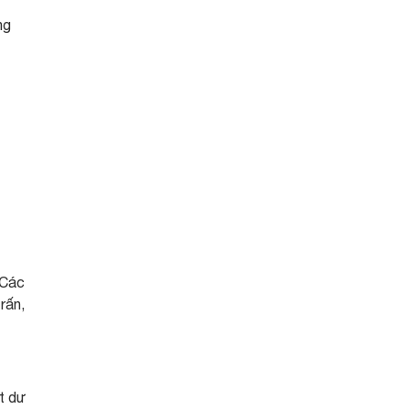
ng
 Các
rấn,
t dư