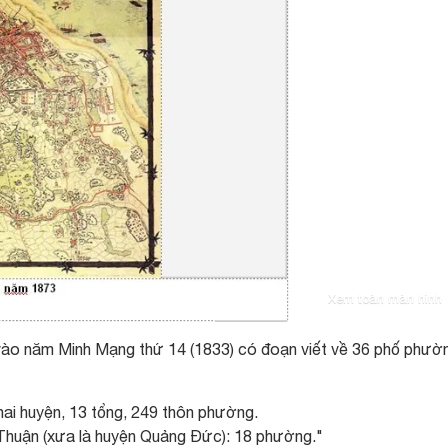
Xem toàn màn hình
 vào năm Minh Mạng thứ 14 (1833) có đoạn viết về 36 phố phườ
ai huyện, 13 tổng, 249 thôn phường.
huận (xưa là huyện Quảng Đức): 18 phường."