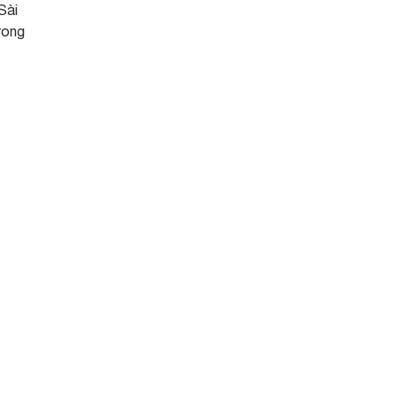
Sài
rong