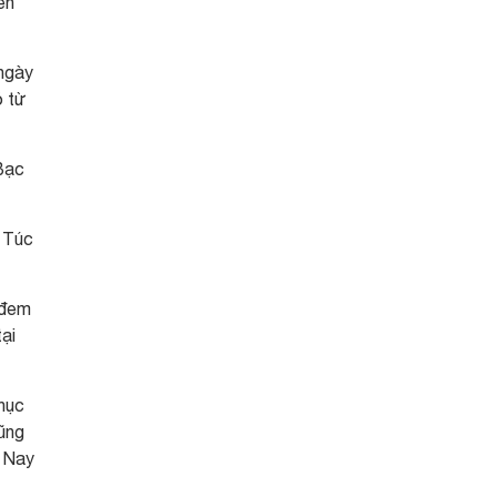
ên
 ngày
ó từ
Bạc
 Túc
 đem
ại
hục
ũng
. Nay