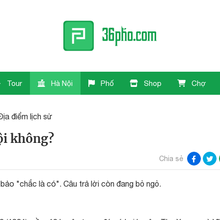
Tour
Hà Nội
Phố
Shop
Chợ
Địa điểm lịch sử
ội không?
Chia sẻ
 bảo "chắc là có". Câu trả lời còn đang bỏ ngỏ.