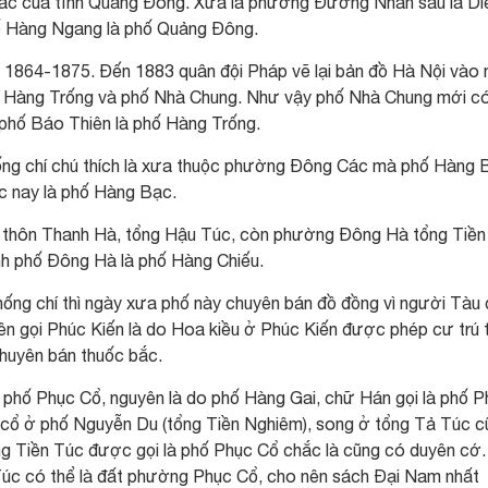
 khác của tỉnh Quảng Đông. Xưa là phường Đường Nhân sau là Di
ố Hàng Ngang là phố Quảng Đông.
ừ 1864-1875. Đến 1883 quân đội Pháp vẽ lại bản đồ Hà Nội vào
hố Hàng Trống và phố Nhà Chung. Như vậy phố Nhà Chung mới c
 phố Báo Thiên là phố Hàng Trống.
ống chí chú thích là xưa thuộc phường Đông Các mà phố Hàng 
c nay là phố Hàng Bạc.
t thôn Thanh Hà, tổng Hậu Túc, còn phường Đông Hà tổng Tiền
nh phố Đông Hà là phố Hàng Chiếu.
hống chí thì ngày xưa phố này chuyên bán đồ đồng vì người Tàu
n gọi Phúc Kiến là do Hoa kiều ở Phúc Kiến được phép cư trú t
huyên bán thuốc bắc.
 phố Phục Cổ, nguyên là do phố Hàng Gai, chữ Hán gọi là phố P
c cổ ở phố Nguyễn Du (tổng Tiền Nghiêm), song ở tổng Tả Túc c
g Tiền Túc được gọi là phố Phục Cổ chắc là cũng có duyên cớ
Túc có thể là đất phường Phục Cổ, cho nên sách Đại Nam nhất