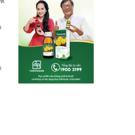
nh
ì
ì