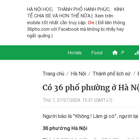
HÀ NỘI HỌC
,
THÀNH PHỐ HẠNH PHÚC
,
KINH
TẾ CHIA SẺ
VÀ HƠN THẾ NỮA | Xem trên
On
mobile tốt nhất cần truy cập:
( Để liên thông
36pho.com với Facebook mà không bị nhẩy hay
ngắt quãng )
Hotels
Food
P
Trang chủ
Hà Nội
Thành phố lịch sử
Có 36 phố phường ở Hà N
Thứ 7, 27/07/2024, 15:37 (GMT+7)
Người bảo là "Không ! Làm gì có", người lại
36 phường Hà Nội