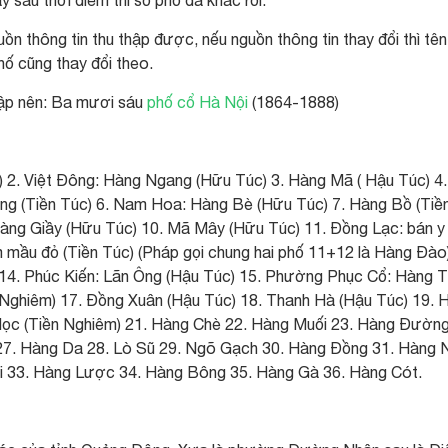
y sau thời điểm thì số phố đã khác rồi.
n thông tin thu thập được, nếu nguồn thông tin thay đổi thì tê
hố cũng thay đổi theo.
lập nên: Ba mươi sáu
phố cổ Hà Nội
(1864-1888)
 2. Việt Đông: Hàng Ngang (Hữu Túc) 3. Hàng Mã ( Hậu Túc) 4.
ng (Tiền Túc) 6. Nam Hoa: Hàng Bè (Hữu Túc) 7. Hàng Bồ (Tiề
àng Giầy (Hữu Túc) 10. Mã Mây (Hữu Túc) 11. Đồng Lạc: bán y
m mầu đỏ (Tiền Túc) (Pháp gọi chung hai phố 11+12 là Hàng Đào)
 14. Phúc Kiến: Lãn Ông (Hậu Túc) 15. Phường Phục Cổ: Hàng T
Nghiêm) 17. Đồng Xuân (Hậu Túc) 18. Thanh Hà (Hậu Túc) 19. 
Học (Tiền Nghiêm) 21. Hàng Chè 22. Hàng Muối 23. Hàng Đường
. Hàng Da 28. Lò Sũ 29. Ngõ Gạch 30. Hàng Đồng 31. Hàng 
ải 33. Hàng Lược 34. Hàng Bông 35. Hàng Gà 36. Hàng Cót.