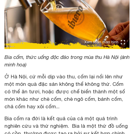
Xem toàn màn hình
Bia cốm, thức uống độc đáo trong mùa thu Hà Nội (ảnh
minh hoạ)
Ở Hà Nội, cứ mỗi dịp vào thu, cốm lại nổi lên như
một món quà đặc sản không thể không thử. Cốm
có thể ăn tươi, hoặc được chế biến thành một số
món khác như chè cốm, chè ngô cốm, bánh cốm,
chả cốm hay xôi cốm...
Bia cốm ra đời là kết quả của cả một quá trình
nghiên cứu và thử nghiệm. Bia là một thứ đồ uống
có cồn, thường được tạo ra bởi sự kết hợp chính