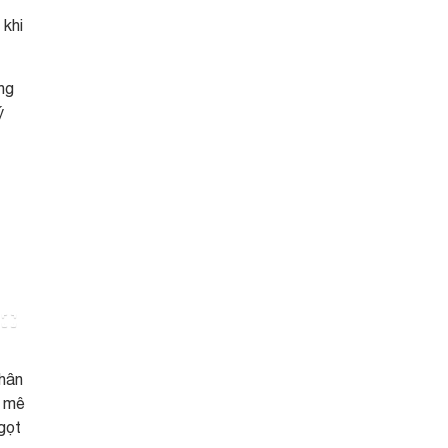
 khi
ng
ý
chân
h mê
gọt