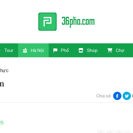
Tour
Hà Nội
Phố
Shop
Chợ
thực
ân
Chia sẻ
25
Xem toàn màn hình