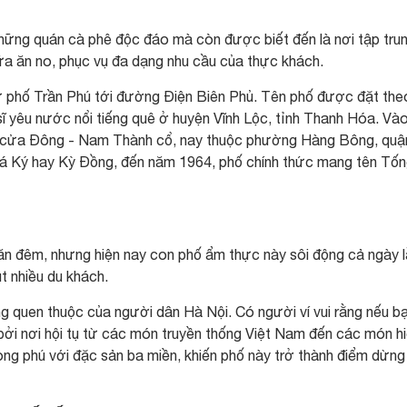
hững quán cà phê độc đáo mà còn được biết đến là nơi tập tru
ữa ăn no, phục vụ đa dạng nhu cầu của thực khách.
 phố Trần Phú tới đường Điện Biên Phủ. Tên phố được đặt the
sĩ yêu nước nổi tiếng quê ở huyện Vĩnh Lộc, tỉnh Thanh Hóa. Và
c cửa Đông - Nam Thành cổ, nay thuộc phường Hàng Bông, quậ
 Bá Ký hay Kỳ Đồng, đến năm 1964, phố chính thức mang tên Tố
ăn đêm, nhưng hiện nay con phố ẩm thực này sôi động cả ngày 
t nhiều du khách.
 quen thuộc của người dân Hà Nội. Có người ví vui rằng nếu b
 bởi nơi hội tụ từ các món truyền thống Việt Nam đến các món h
ng phú với đặc sản ba miền, khiến phố này trở thành điểm dừng