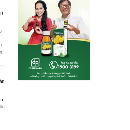
ng
o
o
n
ng
lẫn
ạn
iện