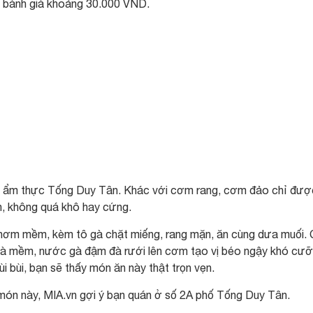
t bánh giá khoảng 30.000 VND.
hố ẩm thực Tống Duy Tân. Khác với cơm rang, cơm đảo chỉ đượ
n, không quá khô hay cứng.
ơm mềm, kèm tô gà chặt miếng, rang mặn, ăn cùng dưa muối.
t gà mềm, nước gà đậm đà rưới lên cơm tạo vị béo ngậy khó cưỡ
 bùi, bạn sẽ thấy món ăn này thật trọn vẹn.
ón này, MIA.vn gợi ý bạn quán ở số 2A phố Tống Duy Tân.