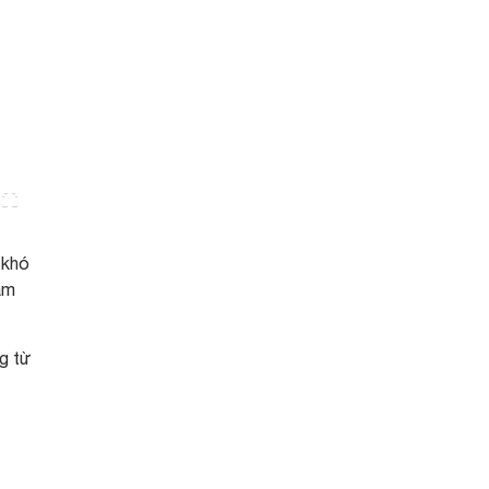
 khó
ầm
g từ