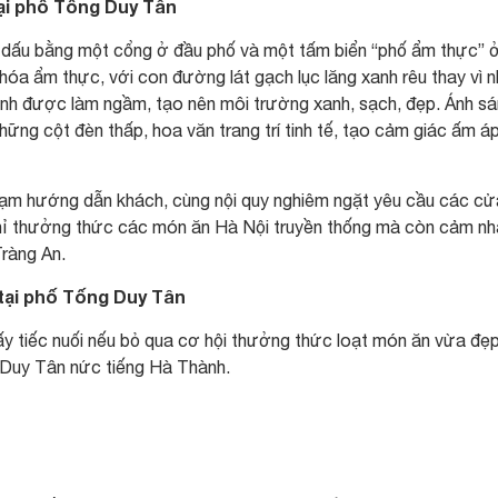
ại phố Tống Duy Tân
dấu bằng một cổng ở đầu phố và một tấm biển “phố ẩm thực” 
hóa ẩm thực, với con đường lát gạch lục lăng xanh rêu thay vì 
ãnh được làm ngầm, tạo nên môi trường xanh, sạch, đẹp. Ánh s
ững cột đèn thấp, hoa văn trang trí tinh tế, tạo cảm giác ấm á
ạm hướng dẫn khách, cùng nội quy nghiêm ngặt yêu cầu các cử
chỉ thưởng thức các món ăn Hà Nội truyền thống mà còn cảm nh
Tràng An.
tại phố Tống Duy Tân
y tiếc nuối nếu bỏ qua cơ hội thưởng thức loạt món ăn vừa đẹ
 Duy Tân nức tiếng Hà Thành.