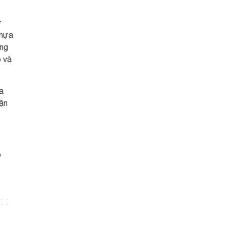
ở
nhựa
áng
p và
a
ận
p