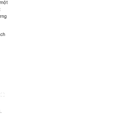
 một
t
ương
ạch
.