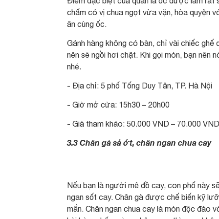
Điểm đặc biệt của quán là ốc được làm rất s
chấm có vị chua ngọt vừa vặn, hòa quyện vớ
ăn cùng ốc.
Gánh hàng không có bàn, chỉ vài chiếc ghế 
nên sẽ ngồi hơi chật. Khi gọi món, bạn nên n
nhé.
- Địa chỉ: 5 phố Tống Duy Tân, TP. Hà Nội
- Giờ mở cửa: 15h30 – 20h00
- Giá tham khảo: 50.000 VND – 70.000 VN
3.3 Chân gà sả ớt, chân ngan chua cay
Nếu bạn là người mê đồ cay, con phố này sẽ
ngan sốt cay. Chân gà được chế biến kỹ lưỡ
mẩn. Chân ngan chua cay là món độc đáo với