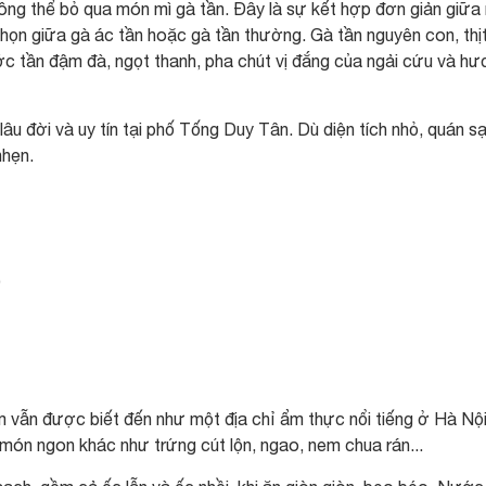
ng thể bỏ qua món mì gà tần. Đây là sự kết hợp đơn giản giữa
chọn giữa gà ác tần hoặc gà tần thường. Gà tần nguyên con, thị
c tần đậm đà, ngọt thanh, pha chút vị đắng của ngải cứu và h
 lâu đời và uy tín tại phố Tống Duy Tân. Dù diện tích nhỏ, quán s
nhẹn.
D
m vẫn được biết đến như một địa chỉ ẩm thực nổi tiếng ở Hà Nội
ón ngon khác như trứng cút lộn, ngao, nem chua rán...