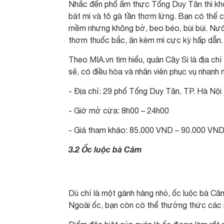
Nhắc đến phố ẩm thực Tống Duy Tân thì khô
bát mì và tô gà tần thơm lừng. Bạn có thể 
mềm nhưng không bở, beo béo, bùi bùi. Nướ
thơm thuốc bắc, ăn kèm mì cực kỳ hấp dẫn.
Theo MIA.vn tìm hiểu, quán Cây Si là địa chỉ
sẽ, có điều hòa và nhân viên phục vụ nhanh 
- Địa chỉ: 29 phố Tống Duy Tân, TP. Hà Nội
- Giờ mở cửa: 8h00 – 24h00
- Giá tham khảo: 85.000 VND – 90.000 VN
3.2 Ốc luộc bà Câm
Dù chỉ là một gánh hàng nhỏ, ốc luộc bà Câ
Ngoài ốc, bạn còn có thể thưởng thức các m