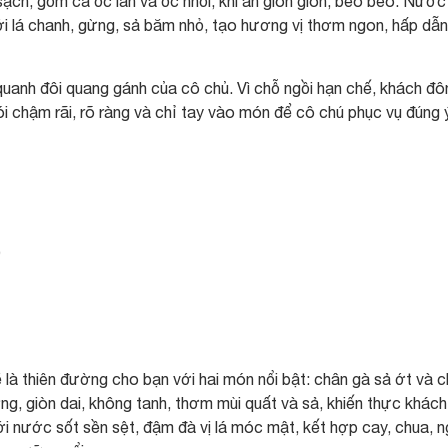
ạch, gồm cả ốc lẫn và ốc nhồi, khi ăn giòn giòn, beo béo. Nước
i lá chanh, gừng, sả băm nhỏ, tạo hương vị thơm ngon, hấp dẫn
quanh đôi quang gánh của cô chủ. Vì chỗ ngồi hạn chế, khách đô
ói chậm rãi, rõ ràng và chỉ tay vào món để cô chú phục vụ đúng 
D
 là thiên đường cho bạn với hai món nổi bật: chân gà sả ớt và 
ng, giòn dai, không tanh, thơm mùi quất và sả, khiến thực khác
 nước sốt sền sệt, đậm đà vị lá móc mật, kết hợp cay, chua, n