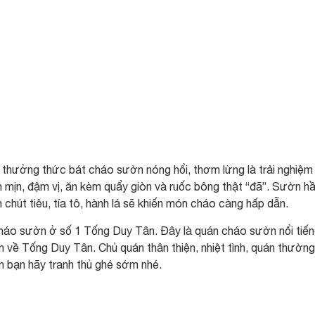
hưởng thức bát cháo sườn nóng hổi, thơm lừng là trải nghiệm
h mịn, đậm vị, ăn kèm quẩy giòn và ruốc bông thật “đã”. Sườn h
hút tiêu, tía tô, hành lá sẽ khiến món cháo càng hấp dẫn.
cháo sườn ở số 1 Tống Duy Tân. Đây là quán cháo sườn nổi tiến
 về Tống Duy Tân. Chủ quán thân thiện, nhiệt tình, quán thường
n bạn hãy tranh thủ ghé sớm nhé.