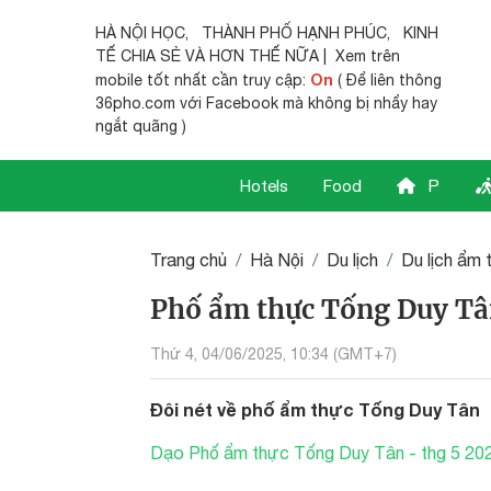
HÀ NỘI HỌC
,
THÀNH PHỐ HẠNH PHÚC
,
KINH
TẾ CHIA SẺ
VÀ HƠN THẾ NỮA | Xem trên
On
mobile tốt nhất cần truy cập:
( Để liên thông
36pho.com với Facebook mà không bị nhẩy hay
ngắt quãng )
Hotels
Food
P
Trang chủ
Hà Nội
Du lịch
Du lịch ẩm 
Phố ẩm thực Tống Duy T
Thứ 4, 04/06/2025, 10:34 (GMT+7)
Đôi nét về phố ẩm thực Tống Duy Tân
Dạo Phố ẩm thực Tống Duy Tân - thg 5 20