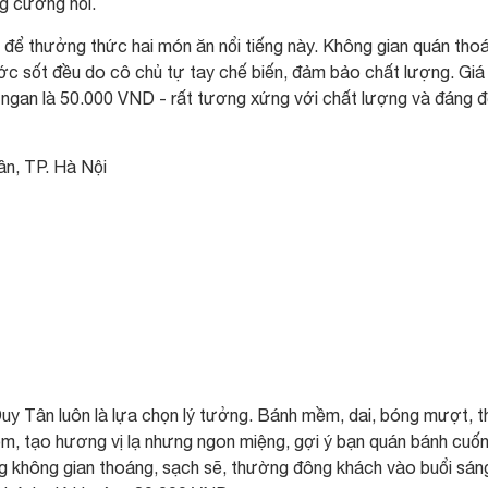
g cưỡng nổi.
 để thưởng thức hai món ăn nổi tiếng này. Không gian quán tho
nước sốt đều do cô chủ tự tay chế biến, đảm bảo chất lượng. Giá
ngan là 50.000 VND - rất tương xứng với chất lượng và đáng 
ân, TP. Hà Nội
y Tân luôn là lựa chọn lý tưởng. Bánh mềm, dai, bóng mượt, 
tôm, tạo hương vị lạ nhưng ngon miệng, gợi ý bạn quán bánh cuố
g không gian thoáng, sạch sẽ, thường đông khách vào buổi sán