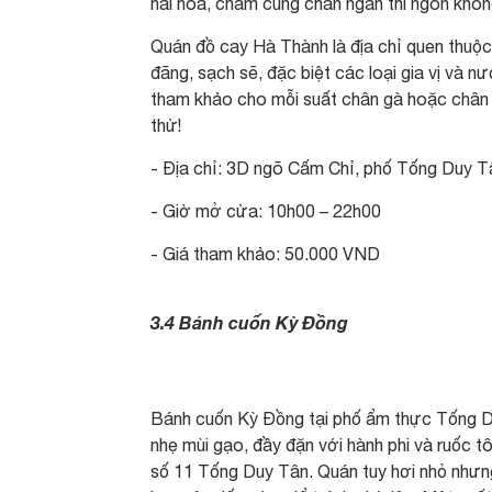
hài hòa, chấm cùng chân ngan thì ngon khôn
Quán đồ cay Hà Thành là địa chỉ quen thuộc
đãng, sạch sẽ, đặc biệt các loại gia vị và 
tham khảo cho mỗi suất chân gà hoặc chân 
thử!
- Địa chỉ: 3D ngõ Cấm Chỉ, phố Tống Duy T
- Giờ mở cửa: 10h00 – 22h00
- Giá tham khảo: 50.000 VND
3.4 Bánh cuốn Kỳ Đồng
Bánh cuốn Kỳ Đồng tại phố ẩm thực Tống Du
nhẹ mùi gạo, đầy đặn với hành phi và ruốc 
số 11 Tống Duy Tân. Quán tuy hơi nhỏ nhưn