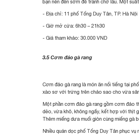
bạn nên đến sớm để tránh chờ lâu. Một suấ
- Địa chỉ: 11 phố Tống Duy Tân, TP. Hà Nội
- Giờ mở cửa: 6h30 – 21h30
- Giá tham khảo: 30.000 VND
3.5 Cơm đảo gà rang
Cơm đảo gà rang là món ăn nổi tiếng tại p
xào sơ với trứng trên chảo sao cho vừa să
Một phần cơm đảo gà rang gồm cơm đảo th
dẻo, vừa khô, không ngấy, kết hợp với thị
Thêm miếng dưa muối giòn cùng miếng gà bùi
Nhiều quán dọc phố Tống Duy Tân phục vụ m