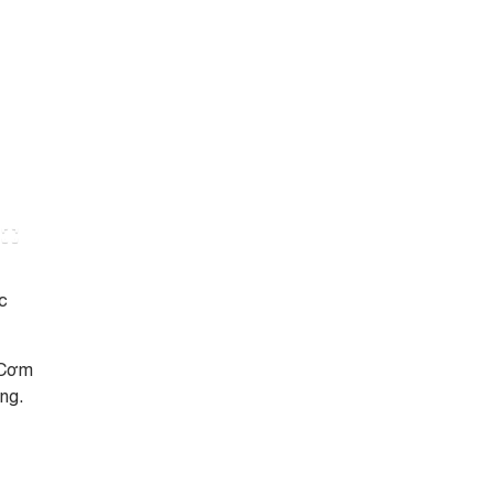
c
 Cơm
ng.