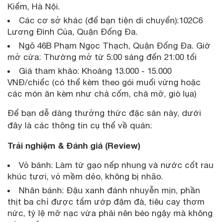
Kiếm, Hà Nội.
Các cơ sở khác (để bạn tiện di chuyển):102C6
Lương Đình Của, Quận Đống Đa.
Ngõ 46B Phạm Ngọc Thạch, Quận Đống Đa. Giờ
mở cửa: Thường mở từ 5:00 sáng đến 21:00 tối
Giá tham khảo: Khoảng 13.000 - 15.000
VNĐ/chiếc (có thể kèm theo gói muối vừng hoặc
các món ăn kèm như chả cốm, chả mỡ, giò lụa)
Để bạn dễ dàng thưởng thức đặc sản này, dưới
đây là các thông tin cụ thể về quán:
Trải nghiệm & Đánh giá (Review)
Vỏ bánh: Làm từ gạo nếp nhung và nước cốt rau
khúc tươi, vỏ mềm dẻo, không bị nhão.
Nhân bánh: Đậu xanh đánh nhuyễn mịn, phần
thịt ba chỉ được tẩm ướp đậm đà, tiêu cay thơm
nức, tỷ lệ mỡ nạc vừa phải nên béo ngậy mà không