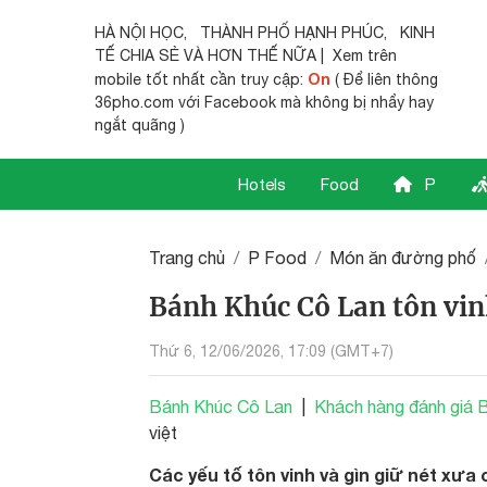
HÀ NỘI HỌC
,
THÀNH PHỐ HẠNH PHÚC
,
KINH
TẾ CHIA SẺ
VÀ HƠN THẾ NỮA | Xem trên
On
mobile tốt nhất cần truy cập:
( Để liên thông
36pho.com với Facebook mà không bị nhẩy hay
ngắt quãng )
Hotels
Food
P
Trang chủ
P Food
Món ăn đường phố
Bánh Khúc Cô Lan tôn vin
Thứ 6, 12/06/2026, 17:09 (GMT+7)
Bánh Khúc Cô Lan
|
Khách hàng đánh giá 
việt
Các yếu tố tôn vinh và gìn giữ nét xưa