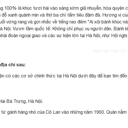
ng 100% lá khúc tươi hái vào sáng sớm giã nhuyễn, hòa quyện 
đỗ xanh quánh mịn và thịt ba chỉ tẩm tiêu đậm đà. Hương vị củ
ối vừng rang và gợi nhắc về tiếng rao đêm "Ai xôi bánh khúc nà
à Nội. Vươn tầm quốc tế: Không chỉ phục vụ người dân, Bánh 
ái đoàn ngoại giao và các sự kiện lớn tại Hà Nội, như Hội nghị
Xem toàn màn hình
địa chỉ sau
:
ện có các cơ sở chính thức tại Hà Nội dưới đây để bạn tìm đến
Hai Bà Trưng, Hà Nội.
uồn từ gánh hàng nhỏ của Cô Lan vào những năm 1960. Quán nằm