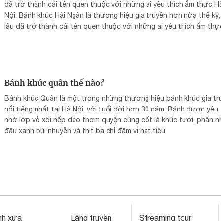
đã trở thành cái tên quen thuộc với những ai yêu thích ẩm thực H
Nội. Bánh khúc Hải Ngân là thương hiệu gia truyền hơn nửa thế kỷ,
lâu đã trở thành cái tên quen thuộc với những ai yêu thích ẩm thự
Nội. Trải qua bao năm tháng, Hải Ngân vẫn giữ trọn công thức tru
thống — giản dị mà khó quên.
Bánh khúc quân thế nào?
Bánh khúc Quân là một trong những thương hiệu bánh khúc gia tr
nổi tiếng nhất tại Hà Nội, với tuổi đời hơn 30 năm. Bánh được yêu 
nhờ lớp vỏ xôi nếp dẻo thơm quyện cùng cốt lá khúc tươi, phần n
đậu xanh bùi nhuyễn và thịt ba chỉ đậm vị hạt tiêu
nh xưa
Làng truyền
Streaming tour