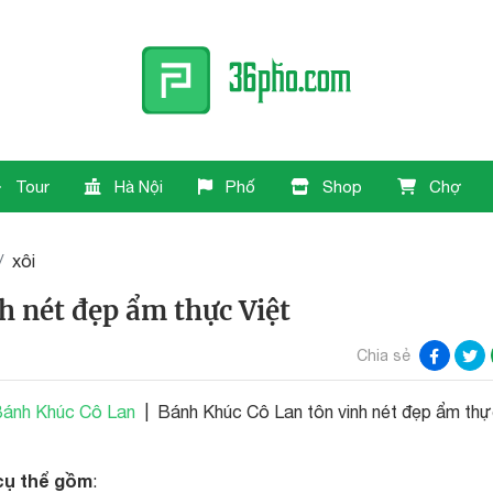
Tour
Hà Nội
Phố
Shop
Chợ
xôi
h nét đẹp ẩm thực Việt
Chia sẻ
Bánh Khúc Cô Lan
| Bánh Khúc Cô Lan tôn vinh nét đẹp ẩm th
 cụ thể gồm
: