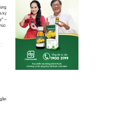
cùng
a ký
y" –
khúc
 gần