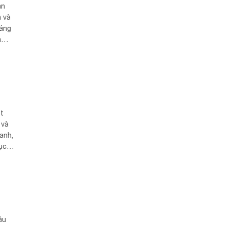
án
n và
sáng
n
t
 và
anh,
ục
âu