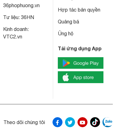
36phophuong.vn
Hợp tác bản quyền
Tư liệu:
36HN
Quảng bá
Kinh doanh:
Ủng hộ
VTC2.vn
Tải ứng dụng App
Theo dõi chúng tôi