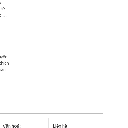
à
 từ
c Hà
yền
uyền
thích
hân
Văn hoá:
Liên hệ