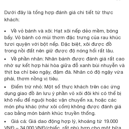
Dưới đây là tổng hợp đánh giá chi tiết từ thực
khách:
Về vỏ bánh và xôi: Hạt xôi nếp dẻo mềm, bóng
bẩy. Vỏ bánh có mùi thơm đặc trưng của rau khúc
tươi quyện với bột nếp. Đặc biệt, xôi được đồ
trong nồi đất nên giữ được độ nóng hổi rất lâu.
Về phần nhân: Nhân bánh được đánh giá rất cao
nhờ sự kết hợp hài hòa giữa đỗ xanh bùi nhuyễn và
thịt ba chỉ béo ngậy, đậm đà. Nhân có độ ngậy vừa
phải, thơm nồng vị tiêu.
Điểm trừ nhỏ: Một số thực khách trên các ứng
dụng giao đồ ăn lưu ý phần vỏ xôi đôi khi có thể bị
khô nếu để nguội hoặc vận chuyển xa, hoặc các
món phụ khác (như xôi cốm) không được đánh giá
cao bằng món bánh khúc truyền thống.
Giá cả: Giá dao động hợp lý, khoảng từ 19.000
VNĐ – 34.000 VNĐ/chiếc, rất phù hợp cho một bữa