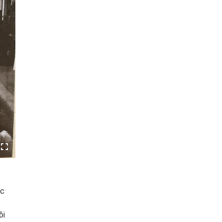
ục
ở
ồi