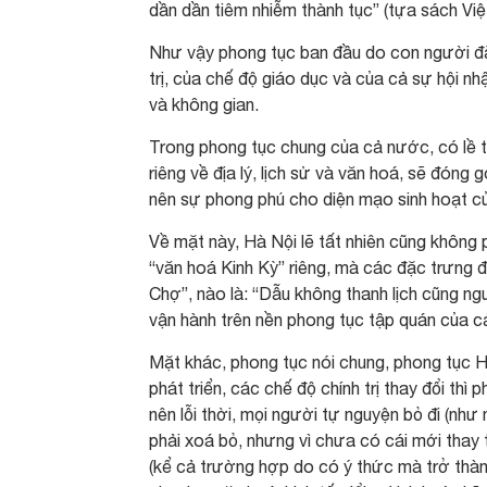
dần dần tiêm nhiễm thành tục” (tựa sách Vi
Như vậy phong tục ban đầu do con người đặt
trị, của chế độ giáo dục và của cả sự hội n
và không gian.
Trong phong tục chung của cả nước, có lề t
riêng về địa lý, lịch sử và văn hoá, sẽ đóng
nên sự phong phú cho diện mạo sinh hoạt của
Về mặt này, Hà Nội lẽ tất nhiên cũng không p
“văn hoá Kinh Kỳ” riêng, mà các đặc trưng đ
Chợ”, nào là: “Dẫu không thanh lịch cũng 
vận hành trên nền phong tục tập quán của cả
Mặt khác, phong tục nói chung, phong tục Hà 
phát triển, các chế độ chính trị thay đổi thì 
nên lỗi thời, mọi người tự nguyện bỏ đi (như
phải xoá bỏ, nhưng vì chưa có cái mới thay 
(kể cả trường hợp do có ý thức mà trở thành