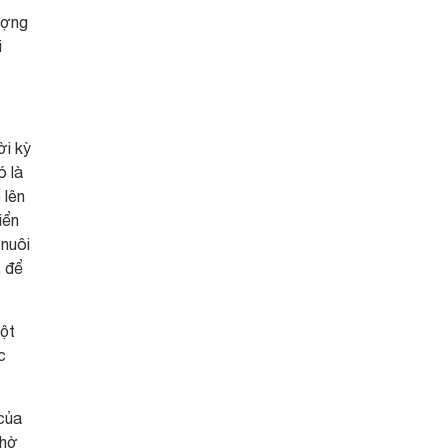
ượng
i
ời kỳ
ó là
 lên
iển
 nuôi
, để
một
c
 của
nhờ