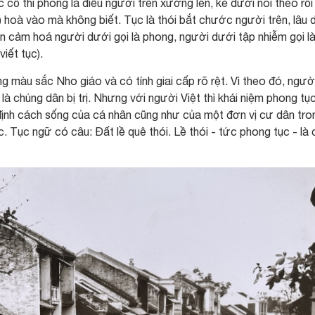
cổ thì phong là điều người trên xướng lên, kẻ dưới noi theo rồi
) hoà vào mà không biết. Tục là thói bắt chước người trên, lâu 
rên cảm hoá người dưới gọi là phong, người dưới tập nhiễm gọi l
iết tục).
 màu sắc Nho giáo và có tính giai cấp rõ rệt. Vì theo đó, ngườ
 là chúng dân bị trị. Nhưng với người Việt thì khái niệm phong tụ
 định cách sống của cá nhân cũng như của một đơn vị cư dân tro
. Tục ngữ có câu: Đất lề quê thói. Lề thói - tức phong tục - là 