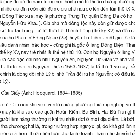
cũ (nay đa số đã nằm trong nội thành) mà là thuộc những phường
 nhiều gia đình còn giữ được gia phả ngược lên đến tận thế kỷ X
g Đông Tác xưa, nay là phường Trung Tự quận Đống Đa có họ
Nguyễn Hữu Kha...). Gia phả mà dòng tộc này còn giữ được ch
 cư trú tại Trung Tự từ thời Lê Thánh Tông (thế kỷ XV) và đến n
hệ của họ Phạm ở Đông Ngạc (Vẽ), huyện Từ Liêm - một gia tộc l
ều danh nhân, bác học - cũng ghi là gốc ở làng Đông Biện, Tha
 thế kỷ XV, nay trẻ nhất là thế hệ thứ 18. Còn họ Nguyễn ở làng 
h ra các bậc đại nho như Nguyễn Án, Nguyễn Tư Giản và nhà viế
t - thì lại coi cụ Nguyễn Thực (1553-1637) là tổ thứ 1 và nay trẻ
chính là dòng dõi nhà Lý bị nhà Trần đổi ra họ Nguyễn; có điều là
 Lý).
ô Cầu Giấy (Ảnh: Hocquard, 1884-1885)
ân cư. Còn các khu vực vốn là những phường thương nghiệp và t
nay là khu vực các quận Hoàn Kiếm, Ba Đình, Hai Bà Trưng) t
ười làm hàng thường ít khi trụ nhiều đời ở một địa điểm. Là bởi 
ở tha phương; hai là, trong trường hợp ngược lại, do khá giả lên
 rộng rãi hơn, thuận tiện hơn cho kinh doanh, thậm chí chuyển h