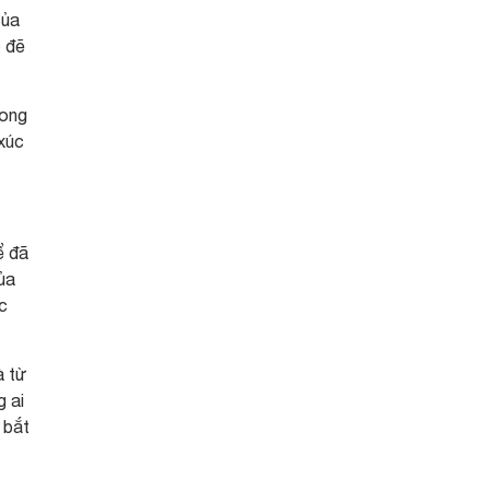
của
p đẽ
rong
 xúc
ể đã
ủa
c
à từ
g ai
 bắt