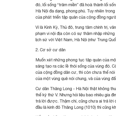
đó, lối sống “trăm miền” đã hoà thành lối s
Hà Nội đa dạng, phong phú. Tuy nhiên trong đ
của phát triển tập quán của cộng đồng người
Vì là Kinh Kỳ, Thủ đô, trung tâm chính trị, 
phạm vi nội địa còn có sự thâm nhập những g
lịch sử với Việt Nam, Hà Nội (như Trung Quố
2. Cơ sở cư dân
Muốn xét những phong tục tập quán của một v
sáng tạo ra các lề thói sống của vùng đó. Cò
của cộng đồng dân cư, thì còn chưa thể nói
của một vùng quê nói chung, và của vùng đấ
Cư dân Thăng Long - Hà Nội thật không thuần 
thế kỷ thứ V. Nhưng hỏi liệu bao nhiêu gia đ
trả lời được. Thậm chí, cũng chưa ai trả lời 
đầu là kinh đô Thăng Long (1010) thì cũng kh