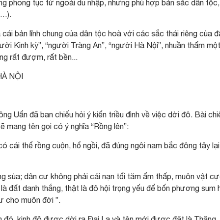
những phong tục từ ngoài du nhập, nhưng phù hợp bản sắc dân tộc,
c…).
 cái bản lĩnh chung của dân tộc hoà với các sắc thái riêng của đ
người Kinh kỳ”, “người Tràng An”, “người Hà Nội”, nhuần thấm mộ
ng rất đượm, rất bền...
À NỘI
g Uẩn đã ban chiếu hỏi ý kiến triều đình về việc dời đô. Bài chi
sẽ mang tên gọi có ý nghĩa “Rồng lên”:
 có cái thế rồng cuộn, hổ ngồi, đã đúng ngôi nam bắc đông tây lại
g sủa; dân cư không phải cái nạn tối tăm ẩm thấp, muôn vật cự
 là đất danh thắng, thật là đô hội trọng yếu để bốn phương sum 
sư cho muôn đời ”.
 đó, kinh đô được dời ra Đại La và tên mới được đặt là Thăng