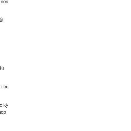
 nên
ất
t
ếu
 tiện
c kỳ
họp