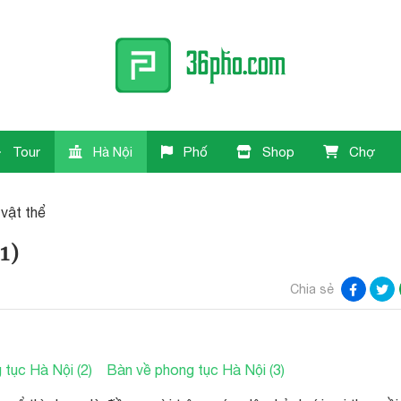
Tour
Hà Nội
Phố
Shop
Chợ
 vật thể
1)
Chia sẻ
tục Hà Nội (2)
Bàn về phong tục Hà Nội (3)