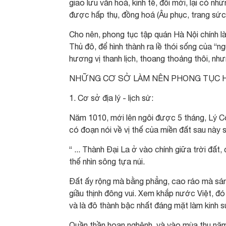
giao lưu văn hoá, kinh tế, đổi mới, lại có 
được hấp thụ, đồng hoá (Âu phục, trang sứ
Cho nên, phong tục tập quán Hà Nội chính là
Thủ đô, để hình thành ra lề thói sống của “
hương vị thanh lịch, thoang thoảng thôi, như
NHỮNG CƠ SỞ LÀM NÊN PHONG TỤC H
1. Cơ sở địa lý - lịch sử:
Năm 1010, mới lên ngôi được 5 tháng, Lý Côn
có đoạn nói về vị thế của miền đất sau này 
“ ... Thành Đại La ở vào chính giữa trời đất,
thế nhìn sông tựa núi.
Đất ấy rộng mà bằng phẳng, cao ráo mà sán
giầu thịnh đông vui. Xem khắp nước Việt, đó
và là đô thành bậc nhất đáng mặt làm kinh 
Quần thần hoan nghênh, và vào mùa thu năm