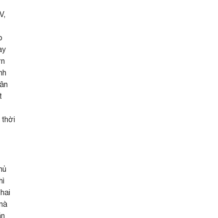
V,
o
ay
ớn
nh
Vân
t
 thời
hủ
hì
hai
 mà
ẳn