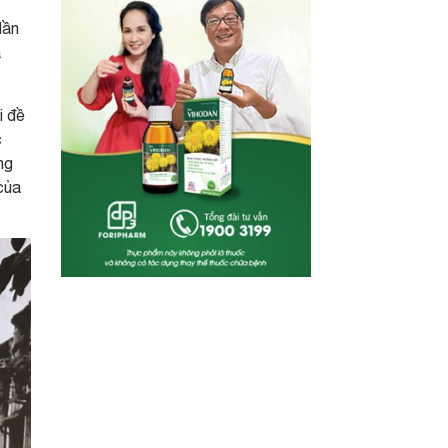
dần
à
i đề
c
ng
của