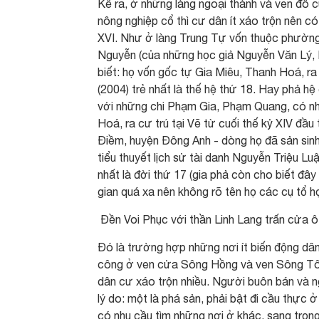
Kể ra, ở những làng ngoại thành và ven đô 
nông nghiệp cổ thì cư dân ít xáo trộn nên có
XVI. Như ở làng Trung Tự vốn thuộc phườn
Nguyễn (của những học giả Nguyễn Văn Lý, 
biết: họ vốn gốc tự Gia Miêu, Thanh Hoá, ra
(2004) trẻ nhất là thế hệ thứ 18. Hay phả 
với những chi Phạm Gia, Phạm Quang, có nhi
Hoá, ra cư trú tại Vẽ từ cuối thế kỷ XIV đầu
Điềm, huyện Đông Anh - dòng họ đã sản sin
tiểu thuyết lịch sử tài danh Nguyễn Triệu Luậ
nhất là đời thứ 17 (gia phả còn cho biết đây 
gian quá xa nên không rõ tên họ các cụ tổ họ
Đền Voi Phục với thần Linh Lang trấn cửa 
Đó là trường hợp những nơi ít biến động d
công ở ven cửa Sông Hồng và ven Sông Tô (
dân cư xáo trộn nhiều. Người buôn bán và ng
lý do: một là phá sản, phải bật đi cầu thực 
có nhu cầu tìm những nơi ở khác, sang trọng