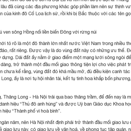
từ lâu đã cùng các địa phương khác góp phần làm nên sự thịnh v
ận của kinh đô Cổ Loa lịch sử, rồi khi bị Bắc thuộc với các tên gọ
 ven sông Hồng nối liền biển Đông với rừng núi
mới tỏ rõ là một đô thành lớn nhất nước Việt Nam trong nhiều th
đáo, rất riêng. Được vậy là do vùng đất này có những ưu thế. Đ
ây dựng. Dải đất ấy nằm ở giao điểm một mạng lưới sông ngòi để
ng, trở thành một đầu mối giao thông tiện lợi cho việc phát tr
òn chưa kể rằng, vùng đất đó khá mầu mỡ, đủ điều kiện canh tác
ong, ấy là nơi tụ hội nhân tài, kết tụ tinh hoa khắp bốn phương
g, Thăng Long - Hà Nội trải qua bao thăng trầm, để đến nay là 
g danh hiệu “Thủ đô anh hùng” và được Uỷ ban Giáo dục Khoa họ
hiệu “Thành phố vì hoà bình”.
g ngàn năm, nên Hà Nội nhất định phải trở thành đầu mối giao lưu
 giao lưu này, có giao lưu về văn hoá, về phong tục tập quán, 