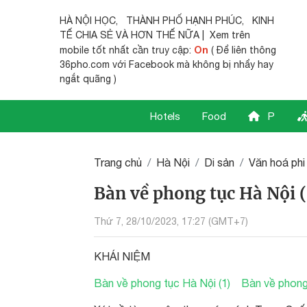
HÀ NỘI HỌC
,
THÀNH PHỐ HẠNH PHÚC
,
KINH
TẾ CHIA SẺ
VÀ HƠN THẾ NỮA | Xem trên
On
mobile tốt nhất cần truy cập:
( Để liên thông
36pho.com với Facebook mà không bị nhẩy hay
ngắt quãng )
Hotels
Food
P
Trang chủ
Hà Nội
Di sản
Văn hoá phi
Bàn về phong tục Hà Nội (
Thứ 7, 28/10/2023, 17:27 (GMT+7)
KHÁI NIỆM
Bàn về phong tục Hà Nội (1)
Bàn về phong 