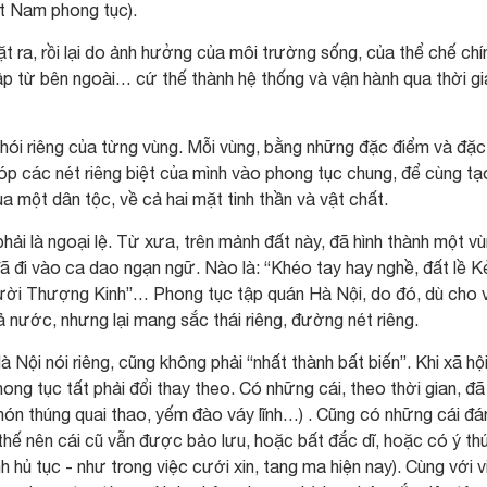
ệt Nam phong tục).
 ra, rồi lại do ảnh hưởng của môi trường sống, của thể chế chí
hập từ bên ngoài… cứ thế thành hệ thống và vận hành qua thời gi
hói riêng của từng vùng. Mỗi vùng, bằng những đặc điểm và đặc
 góp các nét riêng biệt của mình vào phong tục chung, để cùng tạ
 một dân tộc, về cả hai mặt tinh thần và vật chất.
hải là ngoại lệ. Từ xưa, trên mảnh đất này, đã hình thành một v
ã đi vào ca dao ngạn ngữ. Nào là: “Khéo tay hay nghề, đất lề K
người Thượng Kinh”… Phong tục tập quán Hà Nội, do đó, dù cho 
 nước, nhưng lại mang sắc thái riêng, đường nét riêng.
Nội nói riêng, cũng không phải “nhất thành bất biến”. Khi xã hộ
phong tục tất phải đổi thay theo. Có những cái, theo thời gian, đã
 nón thúng quai thao, yếm đào váy lĩnh…) . Cũng có những cái đá
thế nên cái cũ vẫn được bảo lưu, hoặc bất đắc dĩ, hoặc có ý th
 hủ tục - như trong việc cưới xin, tang ma hiện nay). Cùng với v