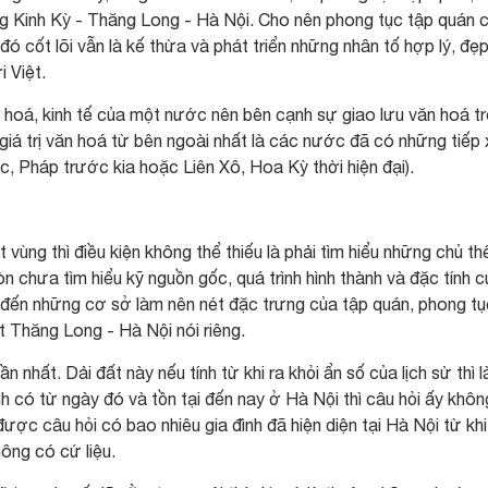
ống Kinh Kỳ - Thăng Long - Hà Nội. Cho nên phong tục tập quán 
ó cốt lõi vẫn là kế thừa và phát triển những nhân tố hợp lý, đẹ
 Việt.
văn hoá, kinh tế của một nước nên bên cạnh sự giao lưu văn hoá t
iá trị văn hoá từ bên ngoài nhất là các nước đã có những tiếp
c, Pháp trước kia hoặc Liên Xô, Hoa Kỳ thời hiện đại).
ùng thì điều kiện không thể thiếu là phải tìm hiểu những chủ th
n chưa tìm hiểu kỹ nguồn gốc, quá trình hình thành và đặc tính c
 đến những cơ sở làm nên nét đặc trưng của tập quán, phong tụ
t Thăng Long - Hà Nội nói riêng.
nhất. Dải đất này nếu tính từ khi ra khỏi ẩn số của lịch sử thì l
ình có từ ngày đó và tồn tại đến nay ở Hà Nội thì câu hỏi ấy khôn
được câu hỏi có bao nhiêu gia đình đã hiện diện tại Hà Nội từ khi
ông có cứ liệu.