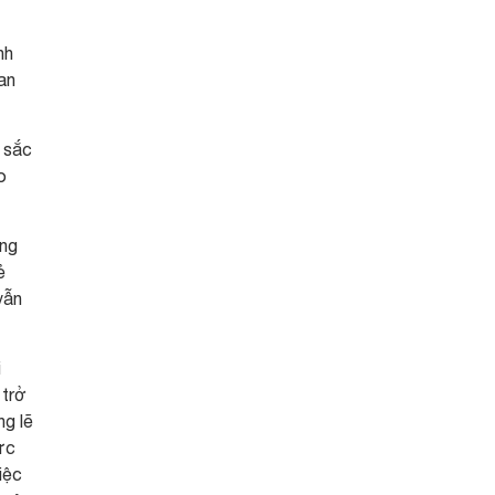
nh
an
 sắc
o
ùng
ẻ
vẫn
i
 trở
ng lẽ
ức
iệc