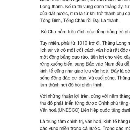
Long thành. Kể ra thì vùng danh thắng ấy, 
của đất nước, ít ra là từ khi trở thành phụ c
Tống Bình, Tống Châu rồi Đại La thành.
Kẻ Chợ nằm trên đỉnh của đồng bằng trù phú
Tuy nhiên, phải từ 1010 trở đi, Thăng Long 
lịch sử và có một cốt cách văn hoá rất độc 
một đồng bằng cao ráo, tiện lợi cho việc x
rừng xuống biển, sang Bắc vào Nam đều dễ dà
kinh tế cũng như giao lưu văn hoá. Đấy là c
sống đông đảo cư dân. Và cuối cùng, Thăng L
làm thành nơi đô hội phồn thịnh.
Với những thuận lợi trên, cùng với năm thán
thủ đô phát triển từng được Chính phủ tặn
Văn hoá (UNESCO) Liên hiệp quốc tặng danh 
Là trung tâm chính trị, văn hoá, kinh tế hàn
các vùng miền trong cả nước. Trong các mối