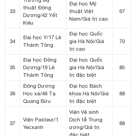
Trường Mỹ
Đại học Mỹ
thuật Đông
33
thuật Việt
67
Dương/42 Yết
Nam/Giá trị cao
Kiêu
Đại học Quốc
Đại học Y/17 Lê
34
gia Hà Nội/Giá
70
Thánh Tông
trị cao
Đại học Đông
Đại học Quốc
35
Dương/19 Lê
gia Hà Nội/Giá
85
Thánh Tông
trị đặc biệt
Đông Dương
Đại học Bách
36
Học xá/46 Tạ
khoa Hà Nội/Giá
88
Quang Bửu
trị đặc biệt
Viện Vệ sinh
Viện Pasteur/1
Dịch tễ Trung
37
88
Yecxanh
ương/Giá trị
đặc biệt