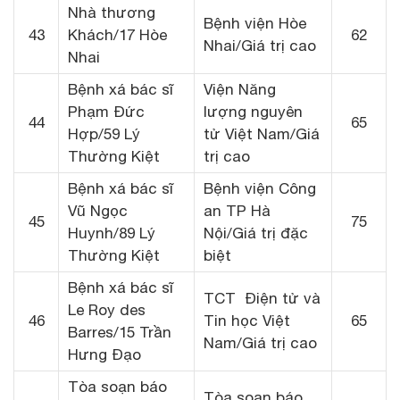
Nhà thương
Bệnh viện Hòe
43
Khách/17 Hòe
62
Nhai/Giá trị cao
Nhai
Bệnh xá bác sĩ
Viện Năng
Phạm Đức
lượng nguyên
44
65
Hợp/59 Lý
tử Việt Nam/Giá
Thường Kiệt
trị cao
Bệnh xá bác sĩ
Bệnh viện Công
Vũ Ngọc
an TP Hà
45
75
Huynh/89 Lý
Nội/Giá trị đặc
Thường Kiệt
biệt
Bệnh xá bác sĩ
TCT Điện tử và
Le Roy des
46
Tin học Việt
65
Barres/15 Trần
Nam/Giá trị cao
Hưng Đạo
Tòa soạn báo
Tòa soạn báo