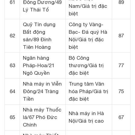
61
Đông Dương/49
89
Nam/Giá trị đặc
Lý Thái Tổ
biệt
Quỹ Tín dụng
Công ty Vàng-
Bất động
Bạc- Đá quý Hà
62
87
sản/89 Đinh
Nội/Giá trị đặc
Tiên Hoàng
biệt
Ngân hàng
Bộ Công
63
Pháp-Hoa/21
thương/Giá trị
77
Ngô Quyền
đặc biệt
Nhà máy in Viễn
Trung tâm Văn
64
Đông/24 Tràng
hóa Pháp/Giá trị
75
Tiền
đặc biệt
Nhà máy Thuốc
Nhà máy in Hà
65
lá/67 Phó Đức
67
Nội/Giá trị cao
Chính