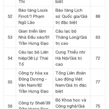
Thi
biệt
Bảo tàng Louis
Bảo tàng Lịch
52
Finot/1 Phạm
sử Quốc gia/Giá
88
Ngũ Lão
trị đặc biệt
Gian triển lãm
Câu lạc bộ
53
Nhà Đấu xảo/91
Thăng Long/Giá
63
Trần Hưng Đạo
trị cao
Câu lạc bộ Liên
Cung Thiếu nhi
54
hiệp/38 Lý Thái
Hà Nội/Giá trị
72
Tổ
cao
Công ty hỏa xa
Tổng Liên đoàn
Đông Dương -
Lao động Việt
55
77
Vân Nam/82
Nam/Giá trị đặc
Trần Hưng Đạo
biệt
Bộ Khoa học và
Công ty Shell/39
56
Công nghệ/Giá
75