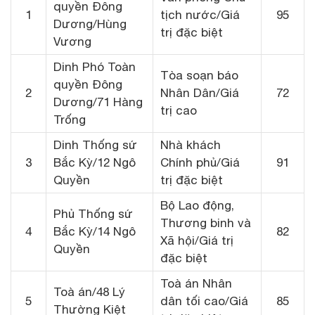
quyền Đông
1
tịch nước/Giá
95
Dương/Hùng
trị đặc biệt
Vương
Dinh Phó Toàn
Tòa soạn báo
quyền Đông
2
Nhân Dân/Giá
72
Dương/71 Hàng
trị cao
Trống
Dinh Thống sứ
Nhà khách
3
Bắc Kỳ/12 Ngô
Chính phủ/Giá
91
Quyền
trị đặc biệt
Bộ Lao động,
Phủ Thống sứ
Thương binh và
4
Bắc Kỳ/14 Ngô
82
Xã hội/Giá trị
Quyền
đặc biệt
Toà án Nhân
Toà án/48 Lý
5
dân tối cao/Giá
85
Thường Kiệt