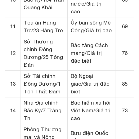
nước/Giá trị
Quang Khải
cao
Tòa án Hàng
Ủy ban sông Mê
11
69
Tre/23 Hàng Tre
Công/Giá trị cao
Sở Thương
Bảo tàng Cách
chính Đông
12
mạng/Giá trị
76
Dương/25 Tông
đặc biệt
Đản
Sở Tài chính
Bộ Ngoại
13
Đông Dương/1
giao/Giá trị đặc
85
Tôn Thất Đàm
biệt
Nha Địa chính
Bảo hiểm xã hội
14
Bắc Kỳ/7 Tràng
Việt Nam/Giá trị
73
Thi
cao
Phòng Thương
Bưu điện Quốc
mại và Nông