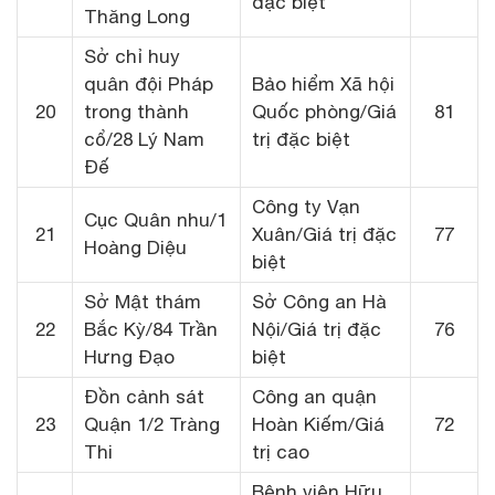
đặc biệt
Thăng Long
Sở chỉ huy
quân đội Pháp
Bảo hiểm Xã hội
20
trong thành
Quốc phòng/Giá
81
cổ/28 Lý Nam
trị đặc biệt
Đế
Công ty Vạn
Cục Quân nhu/1
21
Xuân/Giá trị đặc
77
Hoàng Diệu
biệt
Sở Mật thám
Sở Công an Hà
22
Bắc Kỳ/84 Trần
Nội/Giá trị đặc
76
Hưng Đạo
biệt
Đồn cảnh sát
Công an quận
23
Quận 1/2 Tràng
Hoàn Kiếm/Giá
72
Thi
trị cao
Bệnh viện Hữu