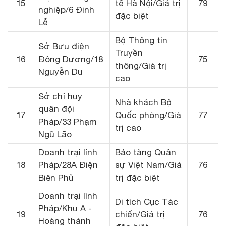
15
tế Hà Nội/Giá trị
79
nghiệp/6 Đinh
đặc biệt
Lễ
Bộ Thông tin
Sở Bưu điện
Truyền
16
Đông Dương/18
75
thông/Giá trị
Nguyễn Du
cao
Sở chỉ huy
Nhà khách Bộ
quân đội
17
Quốc phòng/Giá
77
Pháp/33 Phạm
trị cao
Ngũ Lão
Doanh trại lính
Bảo tàng Quân
18
Pháp/28A Điện
sự Việt Nam/Giá
76
Biên Phủ
trị đặc biệt
Doanh trại lính
Di tích Cục Tác
Pháp/Khu A -
19
chiến/Giá trị
76
Hoàng thành