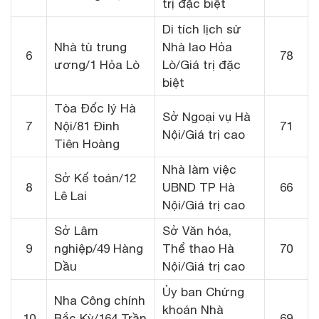
trị đặc biệt
Di tích lịch sử
Nhà tù trung
Nhà lao Hỏa
6
78
ương/1 Hỏa Lò
Lò/Giá trị đặc
biệt
Tòa Đốc lý Hà
Sở Ngoại vụ Hà
7
Nội/81 Đinh
71
Nội/Giá trị cao
Tiên Hoàng
Nhà làm việc
Sở Kế toán/12
8
UBND TP Hà
66
Lê Lai
Nội/Giá trị cao
Sở Lâm
Sở Văn hóa,
9
nghiệp/49 Hàng
Thể thao Hà
70
Dầu
Nội/Giá trị cao
Ủy ban Chứng
Nha Công chính
khoán Nhà
10
Bắc Kỳ/164 Trần
69