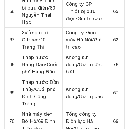
Nhà máy Thiết
Công ty CP
bị bưu điện/80
66
Thiết bị bưu
65
Nguyễn Thái
điện/Giá trị cao
Học
Xưởng ô tô
Công ty Điện
67
Citroёn/10
máy Hà Nội/Giá
62
Tràng Thi
trị cao
Tháp nước
Không sử
68
Hàng Đậu/Cuối
dụng/Giá trị đặc
78
phố Hàng Đậu
biệt
Tháp nước Đồn
Thủy/Cuối phố
Không sử
69
67
Đinh Công
dụng/Giá trị cao
Tráng
Nhà máy đèn
Tổng công ty
70
Bờ Hồ/69 Đinh
Điện lực Hà
69
Tiên Hoàng
Nội/Giá trị cao