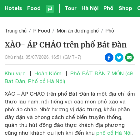
Hotels
Food
Tour
Hà Nội
Phố
Shop
Trang chủ
P Food
Món ăn đường phố
Phở
XÀO- ÁP CHẢO trên phố Bát Đàn
Chủ nhật, 05/07/2026, 16:51 (GMT+7)
Khu vực.
|
Hoàn Kiếm.
|
Phở BÁT ĐÀN 7 MÓN (49
Bát Đàn, Phố cổ Hà Nội)
XÀO – ÁP CHẢO trên phố Bát Đàn là một địa chỉ ẩm
thực lâu năm, nổi tiếng với các món phở xào và
phở áp chảo. Nhờ hương vị đặc trưng, khẩu phần
đầy đặn và phong cách chế biến truyền thống,
quán thu hút đông đảo thực khách địa phương
cũng như khách du lịch khi đến khu
phố cổ Hà Nội
.