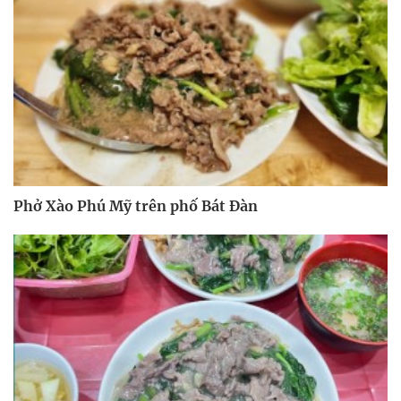
Phở Xào Phú Mỹ trên phố Bát Đàn