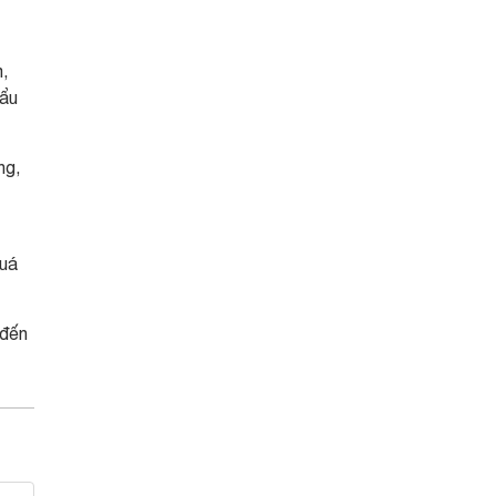
,
hẩu
ng,
quá
 đến