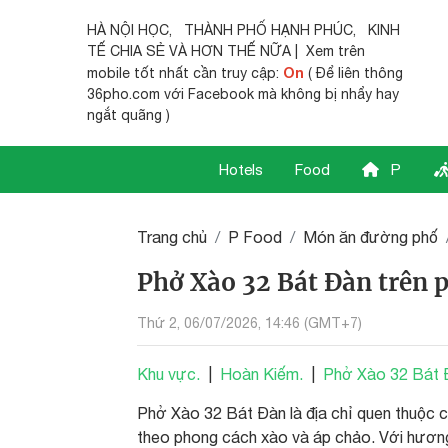
HÀ NỘI HỌC
,
THÀNH PHỐ HẠNH PHÚC
,
KINH
TẾ CHIA SẺ
VÀ HƠN THẾ NỮA | Xem trên
On
mobile tốt nhất cần truy cập:
( Để liên thông
36pho.com với Facebook mà không bị nhẩy hay
ngắt quãng )
Hotels
Food
P
Trang chủ
P Food
Món ăn đường phố
Phở Xào 32 Bát Đàn trên 
Thứ 2, 06/07/2026, 14:46 (GMT+7)
Khu vực.
|
Hoàn Kiếm.
|
Phở Xào 32 Bát Đ
Phở Xào 32 Bát Đàn là địa chỉ quen thuộc 
theo phong cách xào và áp chảo. Với hương 