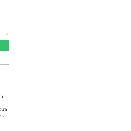
án
 bữa
c vụ