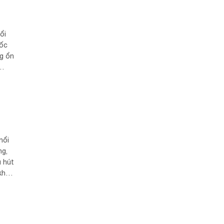
ổi
uốc
g ổn
nổi
ng,
u hút
khu