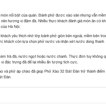
 món nổi bật của quán. Bánh phở được xào săn nhưng vẫn mềm
ạo nên hương vị đậm đà. Nhiều thực khách đánh giá món ăn có k
 của Hà Nội.
khách yêu thích nhờ lớp bánh phở giòn bên ngoài, mềm bên tro
hực khách còn lựa chọn phở nước và nhận xét nước dùng thanh
kèm trà đá, nước ngọt hoặc nước chanh. Thực đơn tuy không 
ị đặc trưng đã để lại nhiều ấn tượng tích cực.
ào và phở áp chảo đã giúp Phở Xào 32 Bát Đàn trở thành điểm
át Đàn.