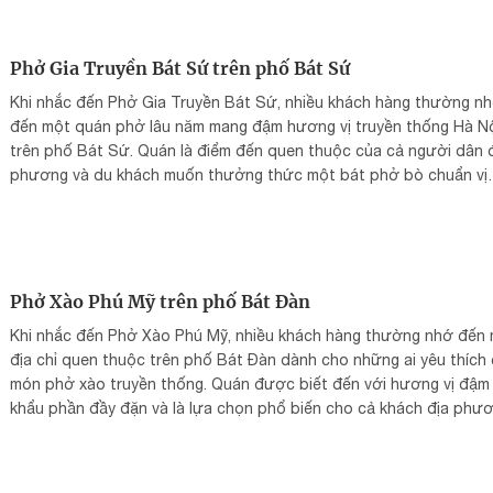
Phở Gia Truyền Bát Sứ trên phố Bát Sứ
Khi nhắc đến Phở Gia Truyền Bát Sứ, nhiều khách hàng thường n
đến một quán phở lâu năm mang đậm hương vị truyền thống Hà N
trên phố Bát Sứ. Quán là điểm đến quen thuộc của cả người dân 
phương và du khách muốn thưởng thức một bát phở bò chuẩn vị
trong không gian mộc mạc, gần gũi.
Phở Xào Phú Mỹ trên phố Bát Đàn
Khi nhắc đến Phở Xào Phú Mỹ, nhiều khách hàng thường nhớ đến
địa chỉ quen thuộc trên phố Bát Đàn dành cho những ai yêu thích
món phở xào truyền thống. Quán được biết đến với hương vị đậm 
khẩu phần đầy đặn và là lựa chọn phổ biến cho cả khách địa phư
lẫn du khách.