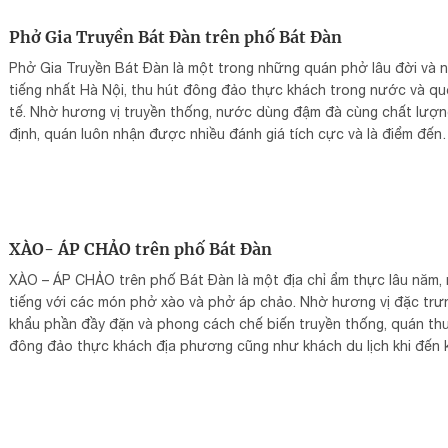
Phở Gia Truyền Bát Đàn trên phố Bát Đàn
Phở Gia Truyền Bát Đàn là một trong những quán phở lâu đời và n
tiếng nhất Hà Nội, thu hút đông đảo thực khách trong nước và q
tế. Nhờ hương vị truyền thống, nước dùng đậm đà cùng chất lượn
định, quán luôn nhận được nhiều đánh giá tích cực và là điểm đến
không thể bỏ qua khi ghé phố Bát Đàn.
XÀO- ÁP CHẢO trên phố Bát Đàn
XÀO – ÁP CHẢO trên phố Bát Đàn là một địa chỉ ẩm thực lâu năm, 
tiếng với các món phở xào và phở áp chảo. Nhờ hương vị đặc trư
khẩu phần đầy đặn và phong cách chế biến truyền thống, quán th
đông đảo thực khách địa phương cũng như khách du lịch khi đến 
phố cổ Hà Nội.