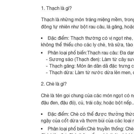
Thạch là gì?
Thạch là những món tráng miệng mềm, trong
đông tự nhiên như bột rau câu, lá găng, ho
Đặc điểm: Thạch thường có vị ngọt nhẹ, 
không thể thiếu cho các ly chè, trà sữa, tào
Phân loại phổ biến:Thạch rau câu: Đa dạn
- Sương sáo (Thạch đen): Làm từ cây sương
- Thạch găng: Món ăn dân dã đặc trưng của
- Thạch dừa: Làm từ nước dừa lên men, da
2. Chè là gì?
Chè là tên gọi chung của các món ngọt có 
đậu đen, đậu đỏ), củ, trái cây, hoặc bột n
Đặc điểm: Chè có thể được thưởng thức 
ngậy của cốt dừa và thơm bùi của các loại 
Phân loại phổ biến:Chè truyền thống: Chè 