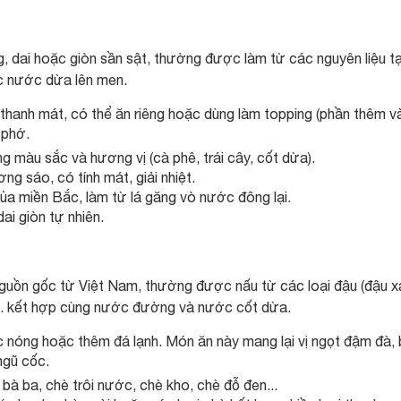
, dai hoặc giòn sần sật, thường được làm từ các nguyên liệu t
ặc nước dừa lên men.
thanh mát, có thể ăn riêng hoặc dùng làm topping (phần thêm v
 phớ.
g màu sắc và hương vị (cà phê, trái cây, cốt dừa).
 sáo, có tính mát, giải nhiệt.
 miền Bắc, làm từ lá găng vò nước đông lại.
i giòn tự nhiên.
nguồn gốc từ Việt Nam, thường được nấu từ các loại đậu (đậu x
ếp... kết hợp cùng nước đường và nước cốt dừa.
nóng hoặc thêm đá lạnh. Món ăn này mang lại vị ngọt đậm đà,
ngũ cốc.
bà ba, chè trôi nước, chè kho, chè đỗ đen...