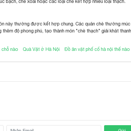
úc bạch, chè xoài hoặc các loại chè kết hợp nhiều loại thạch.
i món này thường được kết hợp chung. Các quán chè thường múc
ng thêm độ phong phú, tạo thành món "chè thạch" giải khát than
 chỗ nào
Quà Vặt ở Hà Nội
Đồ ăn vặt phố cổ hà nội thế nào
Gửi