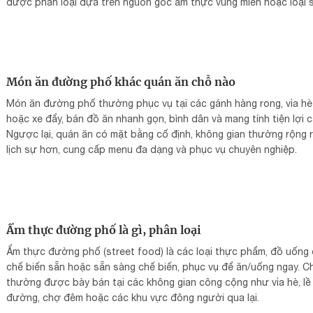
được phân loại dựa trên nguồn gốc ẩm thực vùng miền hoặc loại 
mì đặc trưng:
Món ăn đường phố khác quán ăn chỗ nào
Món ăn đường phố thường phục vụ tại các gánh hàng rong, vỉa hè
hoặc xe đẩy, bán đồ ăn nhanh gọn, bình dân và mang tính tiện lợi c
Ngược lại, quán ăn có mặt bằng cố định, không gian thường rộng r
lịch sự hơn, cung cấp menu đa dạng và phục vụ chuyên nghiệp.
Ẩm thực đường phố là gì, phân loại
Ẩm thực đường phố (street food) là các loại thực phẩm, đồ uống
chế biến sẵn hoặc sẵn sàng chế biến, phục vụ để ăn/uống ngay. C
thường được bày bán tại các không gian công cộng như vỉa hè, lề
đường, chợ đêm hoặc các khu vực đông người qua lại.