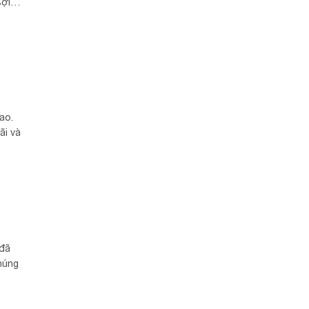
sợi
ao.
ãi và
 đã
húng