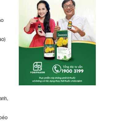
ạo
ào)
anh,
 béo