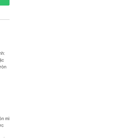
nh:
ặc
 tròn
ón mì
ớc