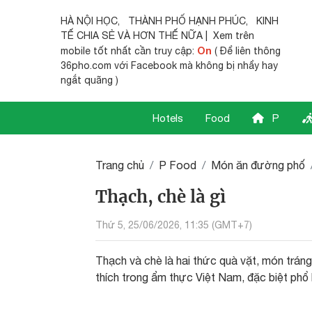
HÀ NỘI HỌC
,
THÀNH PHỐ HẠNH PHÚC
,
KINH
TẾ CHIA SẺ
VÀ HƠN THẾ NỮA | Xem trên
On
mobile tốt nhất cần truy cập:
( Để liên thông
36pho.com với Facebook mà không bị nhẩy hay
ngắt quãng )
Hotels
Food
P
Trang chủ
P Food
Món ăn đường phố
Thạch, chè là gì
Thứ 5, 25/06/2026, 11:35 (GMT+7)
Thạch và chè là hai thức quà vặt, món trán
thích trong ẩm thực Việt Nam, đặc biệt phổ