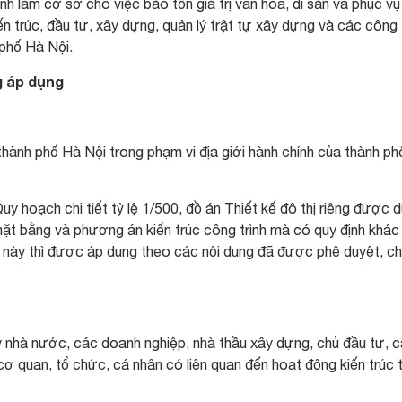
rình làm cơ sở cho việc bảo tồn giá trị văn hóa, di sản và phục vụ
n trúc, đầu tư, xây dựng, quản lý trật tự xây dựng và các công
 phố Hà Nội.
g áp dụng
 thành phố Hà Nội trong phạm vi địa giới hành chính của thành p
Quy hoạch chi tiết tỷ lệ 1/500, đồ án Thiết kế đô thị riêng được 
t bằng và phương án kiến trúc công trình mà có quy định khác
ế này thì được áp dụng theo các nội dung đã được phê duyệt, c
ý nhà nước, các doanh nghiệp, nhà thầu xây dựng, chủ đầu tư, 
 cơ quan, tổ chức, cá nhân có liên quan đến hoạt động kiến trúc 