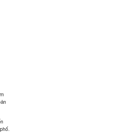
ểm
bản
ến
 phố.