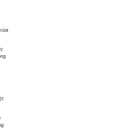
 của
uy
ộng
ột
h
ng