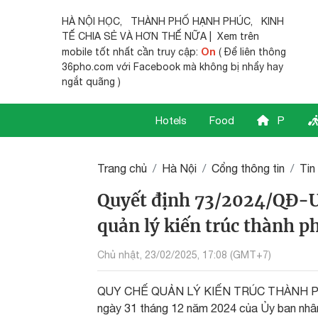
HÀ NỘI HỌC
,
THÀNH PHỐ HẠNH PHÚC
,
KINH
TẾ CHIA SẺ
VÀ HƠN THẾ NỮA | Xem trên
On
mobile tốt nhất cần truy cập:
( Để liên thông
36pho.com với Facebook mà không bị nhẩy hay
ngắt quãng )
Hotels
Food
P
Trang chủ
Hà Nội
Cổng thông tin
Tin
Quyết định 73/2024/QĐ-U
quản lý kiến trúc thành p
Chủ nhật, 23/02/2025, 17:08 (GMT+7)
QUY CHẾ QUẢN LÝ KIẾN TRÚC THÀNH PHỐ
ngày 31 tháng 12 năm 2024 của Ủy ban nhân