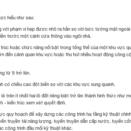
ợc hiểu như sau:
ng với phạm vi hẹp được nhô ra hẳn so với bức tường mặt ngoài
 liền trước một cánh cửa thông vào ngôi nhà.
ến trúc hoặc chức năng nổi bật trong tổng thể của một khu vực q
ớn đến cảnh quan khu vực hoặc thu hút nhiều hoạt động công c
ng từ 9 trở lên.
ình có chiều cao đột biến so với các khu vực xung quanh.
lẻ trên ít nhất hai lô đất riêng biệt trở lên thành hình thức như m
h - kiến trúc xem xét quyết định.
vực quy hoạch để xây dựng các công trình hạ tầng kỹ thuật chín
yến truyền tải năng lượng, tuyến truyền dẫn cấp nước, tuyến cố
ác công trình đầu mối kỹ thuật khác.