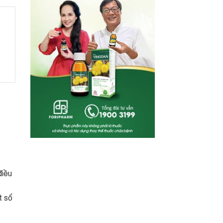
điều
t số