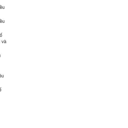
iều
iều
số
u và
u
ều
ế