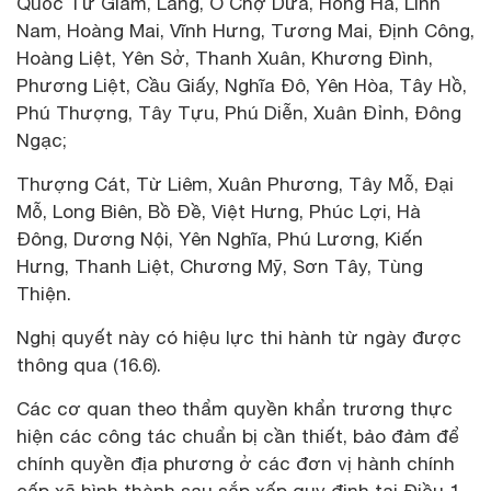
Quốc Tử Giám, Láng, Ô Chợ Dừa, Hồng Hà, Lĩnh
Nam, Hoàng Mai, Vĩnh Hưng, Tương Mai, Định Công,
Hoàng Liệt, Yên Sở, Thanh Xuân, Khương Đình,
Phương Liệt, Cầu Giấy, Nghĩa Đô, Yên Hòa, Tây Hồ,
Phú Thượng, Tây Tựu, Phú Diễn, Xuân Đỉnh, Đông
Ngạc;
Thượng Cát, Từ Liêm, Xuân Phương, Tây Mỗ, Đại
Mỗ, Long Biên, Bồ Đề, Việt Hưng, Phúc Lợi, Hà
Đông, Dương Nội, Yên Nghĩa, Phú Lương, Kiến
Hưng, Thanh Liệt, Chương Mỹ, Sơn Tây, Tùng
Thiện.
Nghị quyết này có hiệu lực thi hành từ ngày được
thông qua (16.6).
Các cơ quan theo thẩm quyền khẩn trương thực
hiện các công tác chuẩn bị cần thiết, bảo đảm để
chính quyền địa phương ở các đơn vị hành chính
cấp xã hình thành sau sắp xếp quy định tại Điều 1