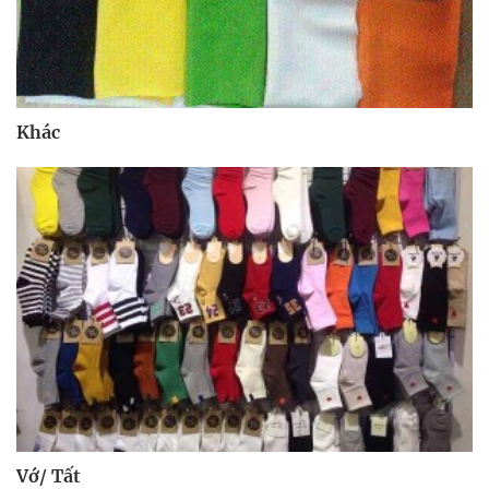
Khác
Vớ/ Tất