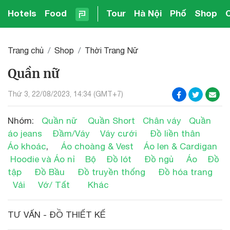
Hotels
Food
Tour
Hà Nội
Phố
Shop
Trang chủ
Shop
Thời Trang Nữ
Quần nữ
Thứ 3, 22/08/2023, 14:34 (GMT+7)
Nhóm:
Quần nữ
Quần Short
Chân váy
Quần
áo jeans
Đầm/Váy
Váy cưới
Đồ liền thân
Áo khoác
,
Áo choàng & Vest
Áo len & Cardigan
Hoodie và Áo nỉ
Bộ
Đồ lót
Đồ ngủ
Áo
Đồ
tập
Đồ Bầu
Đồ truyền thống
Đồ hóa trang
Vải
Vớ/ Tất
Khác
TƯ VẤN - ĐỒ THIẾT KẾ