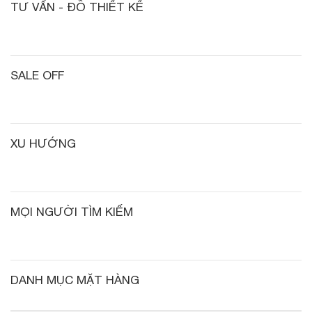
TƯ VẤN - ĐỒ THIẾT KẾ
SALE OFF
XU HƯỚNG
MỌI NGƯỜI TÌM KIẾM
DANH MỤC MẶT HÀNG