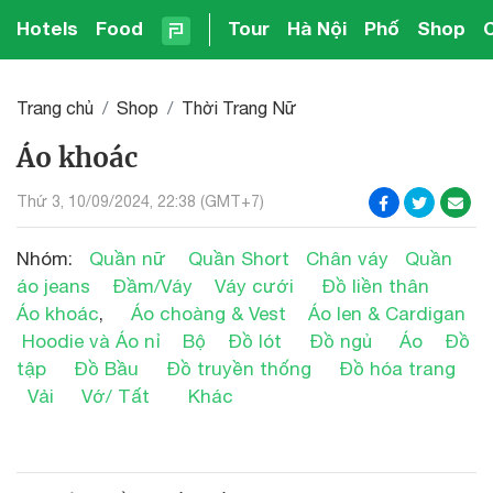
Hotels
Food
Tour
Hà Nội
Phố
Shop
Trang chủ
Shop
Thời Trang Nữ
Áo khoác
Thứ 3, 10/09/2024, 22:38 (GMT+7)
Nhóm:
Quần nữ
Quần Short
Chân váy
Quần
áo jeans
Đầm/Váy
Váy cưới
Đồ liền thân
Áo khoác
,
Áo choàng & Vest
Áo len & Cardigan
Hoodie và Áo nỉ
Bộ
Đồ lót
Đồ ngủ
Áo
Đồ
tập
Đồ Bầu
Đồ truyền thống
Đồ hóa trang
Vải
Vớ/ Tất
Khác