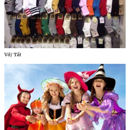
Vớ/ Tất