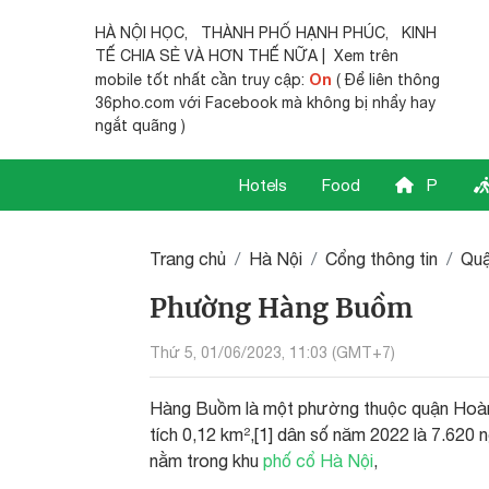
HÀ NỘI HỌC
,
THÀNH PHỐ HẠNH PHÚC
,
KINH
TẾ CHIA SẺ
VÀ HƠN THẾ NỮA | Xem trên
On
mobile tốt nhất cần truy cập:
( Để liên thông
36pho.com với Facebook mà không bị nhẩy hay
ngắt quãng )
Hotels
Food
P
Trang chủ
Hà Nội
Cổng thông tin
Quậ
Phường Hàng Buồm
Thứ 5, 01/06/2023, 11:03 (GMT+7)
Hàng Buồm là một phường thuộc quận Hoàn
tích 0,12 km²,[1] dân số năm 2022 là 7.62
nằm trong khu
phố cổ Hà Nội
,