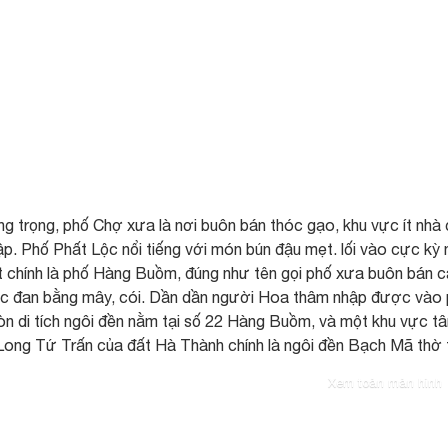
g trọng, phố Chợ xưa là nơi buôn bán thóc gạo, khu vực ít nhà
ập. Phố Phất Lộc nổi tiếng với món bún đậu mẹt. lối vào cực kỳ 
t chính là phố Hàng Buồm, đúng như tên gọi phố xưa buôn bán 
được đan bằng mây, cói. Dần dần người Hoa thâm nhập được vào
òn di tích ngôi đền nằm tại số 22 Hàng Buồm, và một khu vực t
 Long Tứ Trấn của đất Hà Thành chính là ngôi đền Bạch Mã thờ 
Xem toàn màn hình