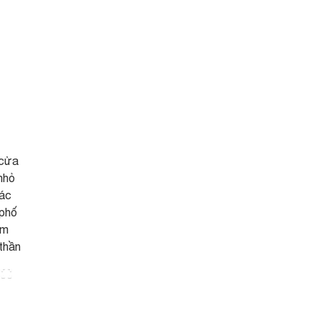
 cửa
nhỏ
các
 phố
âm
thần