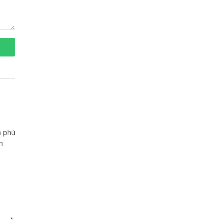
n phù
n