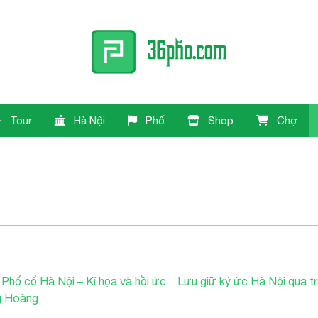
Tour
Hà Nội
Phố
Shop
Chợ
Phố cổ Hà Nội – Kí họa và hồi ức
Lưu giữ ký ức Hà Nội qua t
ng Hoàng