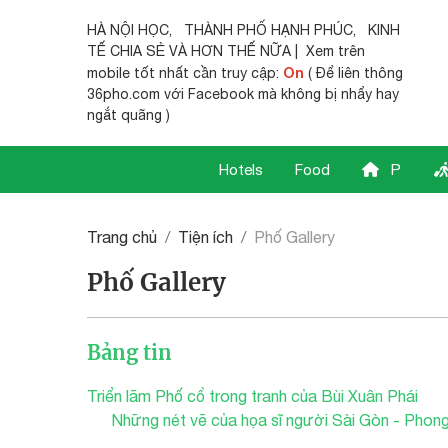
HÀ NỘI HỌC
,
THÀNH PHỐ HẠNH PHÚC
,
KINH
TẾ CHIA SẺ
VÀ HƠN THẾ NỮA | Xem trên
On
mobile tốt nhất cần truy cập:
( Để liên thông
36pho.com với Facebook mà không bị nhẩy hay
ngắt quãng )
Hotels
Food
P
Trang chủ
Tiện ích
Phố Gallery
Phố Gallery
Bảng tin
Triển lãm Phố cổ trong tranh của Bùi Xuân Phái
Những nét vẽ của họa sĩ người Sài Gòn - Pho