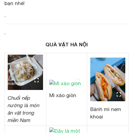
bạn nhé!
.
.
QUÀ VẶT HÀ NỘI
Xem toàn
màn hình
Mì xào giòn
Chuối nếp
nướng là món
Bánh mì nem
ăn vặt trong
khoai
miền Nam