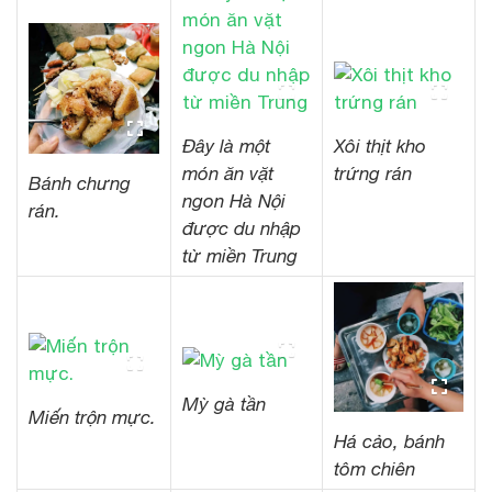
Đây là một
Xôi thịt kho
món ăn vặt
trứng rán
Bánh chưng
ngon Hà Nội
rán.
được du nhập
từ miền Trung
Mỳ gà tần
Miến trộn mực.
Há cảo, bánh
tôm chiên