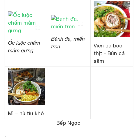
Bánh đa, miến
Ốc luộc chấm
Viên cá bọc
trộn
mắm gừng
thịt - Bún cá
sâm
Mì – hủ tíu khô
Bếp Ngọc
.