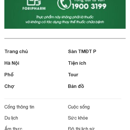
Trang chủ
Sàn TMĐT P
Hà Nội
Tiện ích
Phố
Tour
Chợ
Bản đồ
Cổng thông tin
Cuộc sống
Du lịch
Sức khỏe
Ẩm thực
Đô thị lịch sử