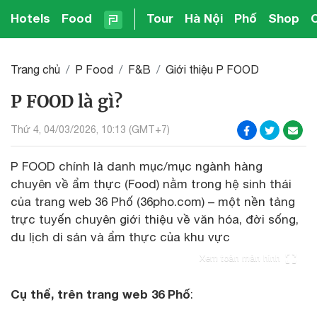
Hotels
Food
Tour
Hà Nội
Phố
Shop
Trang chủ
P Food
F&B
Giới thiệu P FOOD
P FOOD là gì?
Thứ 4, 04/03/2026, 10:13 (GMT+7)
P FOOD chính là danh mục/mục ngành hàng
chuyên về ẩm thực (Food) nằm trong hệ sinh thái
của trang web 36 Phố (36pho.com) – một nền tảng
trực tuyến chuyên giới thiệu về văn hóa, đời sống,
du lịch di sản và ẩm thực của khu vực
Xem toàn màn hình
Cụ thể, trên trang web 36 Phố
: