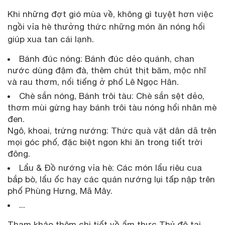
Khi những đợt gió mùa về, không gì tuyệt hơn việc
ngồi vỉa hè thưởng thức những món ăn nóng hổi
giúp xua tan cái lạnh.
Bánh đúc nóng: Bánh đúc dẻo quánh, chan
nước dùng đậm đà, thêm chút thịt băm, mộc nhĩ
và rau thơm, nổi tiếng ở phố Lê Ngọc Hân.
Chè sắn nóng, Bánh trôi tàu: Chè sắn sệt dẻo,
thơm mùi gừng hay bánh trôi tàu nóng hổi nhân mè
đen.
Ngô, khoai, trứng nướng: Thức quà vặt dân dã trên
mọi góc phố, đặc biệt ngon khi ăn trong tiết trời
đông.
Lẩu & Đồ nướng vỉa hè: Các món lẩu riêu cua
bắp bò, lẩu ốc hay các quán nướng lụi tấp nập trên
phố Phùng Hưng, Mã Mây.
...
Tham khảo thêm chi tiết về ẩm thực Thủ đô tại