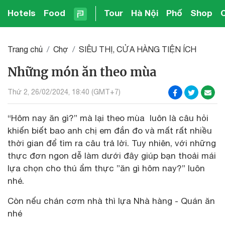
Hotels
Food
Tour
Hà Nội
Phố
Shop
Trang chủ
Chợ
SIÊU THỊ, CỬA HÀNG TIỆN ÍCH
Những món ăn theo mùa
Thứ 2, 26/02/2024, 18:40 (GMT+7)
“Hôm nay ăn gì?” mà lại theo mùa luôn là câu hỏi
khiến biết bao anh chị em đắn đo và mất rất nhiều
thời gian để tìm ra câu trả lời. Tuy nhiên, với những
thực đơn ngon dễ làm dưới đây giúp bạn thoải mái
lựa chọn cho thú ẩm thực ”ăn gì hôm nay?” luôn
nhé.
Còn nếu chán cơm nhà thì lựa Nhà hàng - Quán ăn
nhé