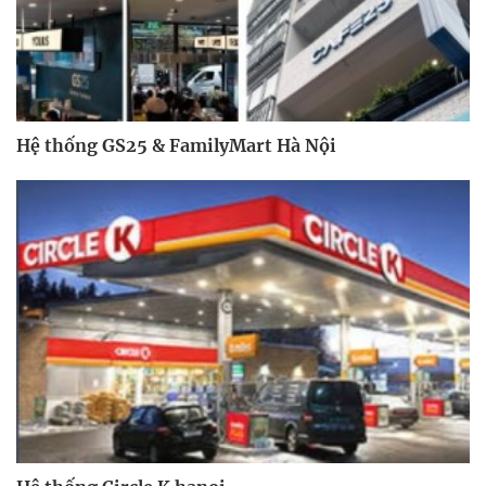
Hệ thống GS25 & FamilyMart Hà Nội