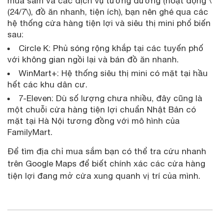
mua sắm và các dịch vụ tương đương (hoạt động \
(24/7\), đồ ăn nhanh, tiện ích), bạn nên ghé qua các
hệ thống cửa hàng tiện lợi và siêu thị mini phổ biến
sau:
Circle K: Phủ sóng rộng khắp tại các tuyến phố
với không gian ngồi lại và bán đồ ăn nhanh.
WinMart+: Hệ thống siêu thị mini có mặt tại hầu
hết các khu dân cư.
7-Eleven: Dù số lượng chưa nhiều, đây cũng là
một chuỗi cửa hàng tiện lợi chuẩn Nhật Bản có
mặt tại Hà Nội tương đồng với mô hình của
FamilyMart.
Để tìm địa chỉ mua sắm bạn có thể tra cứu nhanh
trên Google Maps để biết chính xác các cửa hàng
tiện lợi đang mở cửa xung quanh vị trí của mình.