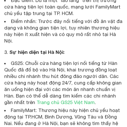
Đặc điểm: Dù là một "lão làng" trên thị trường
cửa hàng tiện lợi toàn quốc, mạng lưới FamilyMart
chủ yếu tập trung tại TP. HCM.
Điểm nhấn: Trước đây nổi tiếng với đồ ăn vặt đa
dạng và không gian tiện lợi, tuy nhiên thương hiệu
này hiện ít xuất hiện và có quy mô rất nhỏ tại Hà
Nội.
Sự hiện diện tại Hà Nội:
3.
GS25: Chuỗi cửa hàng tiện lợi nổi tiếng từ Hàn
Quốc đã đổ bộ vào Hà Nội, khai trương đồng loạt
nhiều chi nhánh thu hút đông đảo người dân. Các
cửa hàng này hoạt động 24/7, cung cấp không gian
ăn uống hiện đại với các món ăn nhanh chuẩn vị
Hàn. Bạn có thể dễ dàng tìm kiếm các chi nhánh
gần nhất trên
Trang chủ GS25 Việt Nam
.
FamilyMart: Thương hiệu này hiện chủ yếu hoạt
động tại TP.HCM, Bình Dương, Vũng Tàu và Đồng
Nai. Nếu đang ở Hà Nội, bạn sẽ không tìm thấy hệ