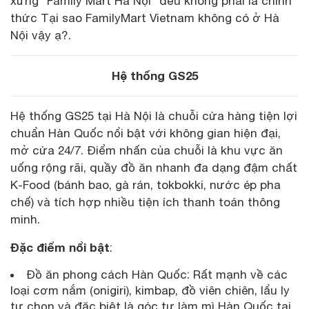
xưng "Family Mart Hà Nội" đều không phải là chính
thức Tại sao FamilyMart Vietnam không có ở Hà
Nội vậy ạ?.
Hệ thống GS25
Hệ thống GS25 tại Hà Nội là chuỗi cửa hàng tiện lợi
chuẩn Hàn Quốc nổi bật với không gian hiện đại,
mở cửa 24/7. Điểm nhấn của chuỗi là khu vực ăn
uống rộng rãi, quầy đồ ăn nhanh đa dạng đậm chất
K-Food (bánh bao, gà rán, tokbokki, nước ép pha
chế) và tích hợp nhiều tiện ích thanh toán thông
minh.
Đặc điểm nổi bật
:
Đồ ăn phong cách Hàn Quốc: Rất mạnh về các
loại cơm nắm (onigiri), kimbap, đồ viên chiên, lẩu ly
tự chọn và đặc biệt là góc tự làm mì Hàn Quốc tại