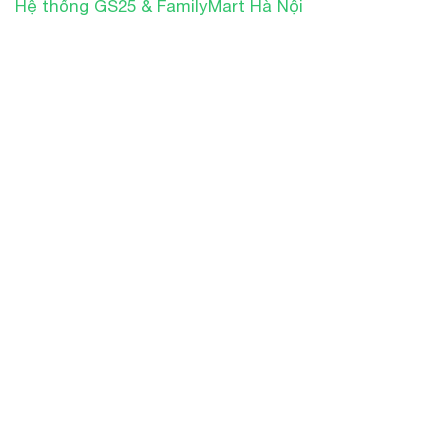
Hệ thống GS25 & FamilyMart Hà Nội