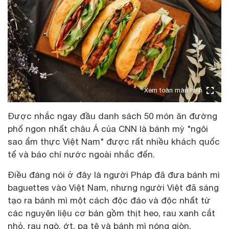
Xem toàn màn hình
Được nhắc ngay đầu danh sách 50 món ăn đường
phố ngon nhất châu Á của CNN là bánh mỳ "ngôi
sao ẩm thực Việt Nam" được rất nhiều khách quốc
tế và báo chí nước ngoài nhắc đến.
Điều đáng nói ở đây là người Pháp đã đưa bánh mì
baguettes vào Việt Nam, nhưng người Việt đã sáng
tạo ra bánh mì một cách độc đáo và độc nhất từ
các nguyên liệu cơ bản gồm thịt heo, rau xanh cắt
nhỏ, rau ngò, ớt, pa tê và bánh mì nóng giòn.