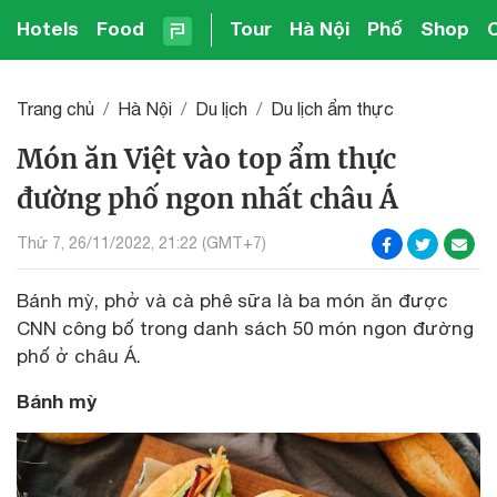
Hotels
Food
Tour
Hà Nội
Phố
Shop
Trang chủ
Hà Nội
Du lịch
Du lịch ẩm thực
Món ăn Việt vào top ẩm thực
đường phố ngon nhất châu Á
Thứ 7, 26/11/2022, 21:22 (GMT+7)
Bánh mỳ, phở và cà phê sữa là ba món ăn được
CNN công bố trong danh sách 50 món ngon đường
phố ở châu Á.
Bánh mỳ