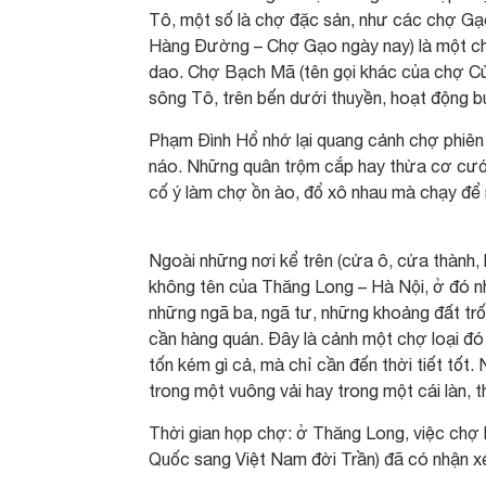
Tô, một số là chợ đặc sản, như các chợ G
Hàng Đường – Chợ Gạo ngày nay) là một chợ 
dao. Chợ Bạch Mã (tên gọi khác của chợ Cử
sông Tô, trên bến dưới thuyền, hoạt động b
Phạm Đình Hổ nhớ lại quang cảnh chợ phiên
náo. Những quân trộm cắp hay thừa cơ cướp 
cố ý làm chợ ồn ào, đổ xô nhau mà chạy để 
Ngoài những nơi kể trên (cửa ô, cửa thành,
không tên của Thăng Long – Hà Nội, ở đó n
những ngã ba, ngã tư, những khoảng đất trốn
cần hàng quán. Đây là cảnh một chợ loại đó
tốn kém gì cả, mà chỉ cần đến thời tiết tốt
trong một vuông vải hay trong một cái làn, t
Thời gian họp chợ: ở Thăng Long, việc chợ 
Quốc sang Việt Nam đời Trần) đã có nhận xé