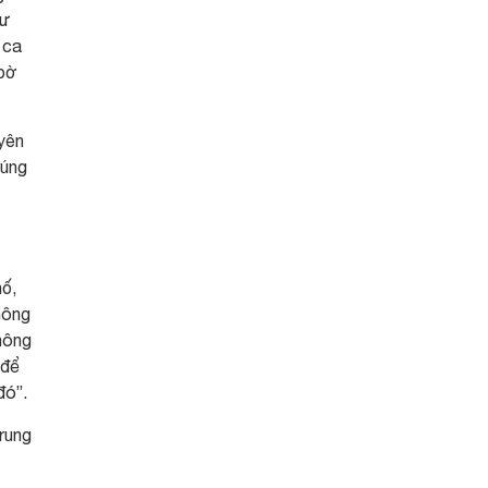
tư
 ca
 bờ
yên
húng
ố,
hông
hông
 để
đó”.
rung