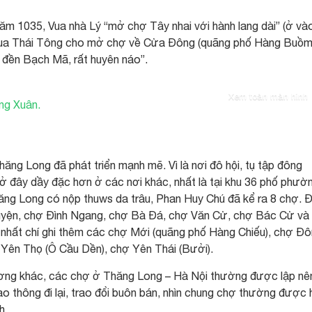
ăm 1035, Vua nhà Lý “mở chợ Tây nhai với hành lang dài” (ở và
“Vua Thái Tông cho mở chợ về Cửa Đông (quãng phố Hàng Buồ
 đền Bạch Mã, rất huyên náo”.
Xem toàn màn hình
hăng Long đã phát triển mạnh mẽ. Vì là nơi đô hội, tụ tập đông
ở đây dầy đặc hơn ở các nơi khác, nhất là tại khu 36 phố phườ
ăng Long có nộp thuws da trâu, Phan Huy Chú đã kể ra 8 chợ. Đ
ện, chợ Đình Ngang, chợ Bà Đá, chợ Văn Cử, chợ Bác Cử và
nhất chí ghi thêm các chợ Mới (quãng phố Hàng Chiếu), chợ Đ
 Yên Thọ (Ô Cầu Dền), chợ Yên Thái (Bưởi).
ương khác, các chợ ở Thăng Long – Hà Nội thường được lập nê
ao thông đi lại, trao đổi buôn bán, nhìn chung chợ thường được
h.