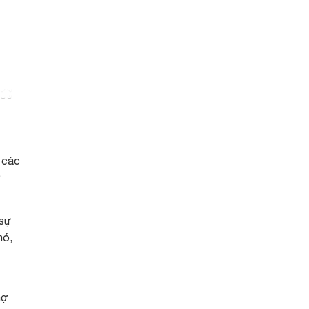
 các
ở
 sự
nó,
hợ