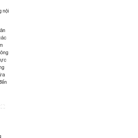
g nội
dân
các
ầm
Đông
vực
ng
Cửa
 đến
g