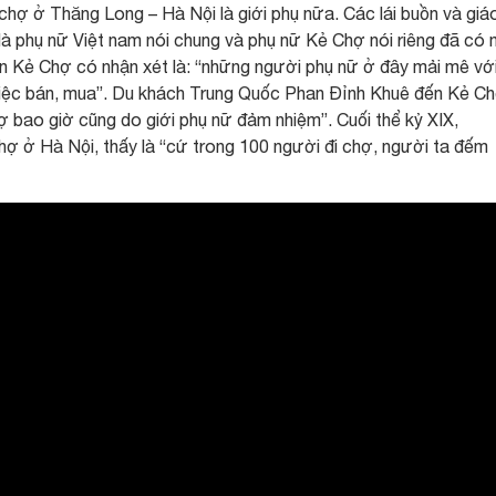
hợ ở Thăng Long – Hà Nội là giới phụ nữa. Các lái buồn và giáo
à phụ nữ Việt nam nói chung và phụ nữ Kẻ Chợ nói riêng đã có 
đến Kẻ Chợ có nhận xét là: “những người phụ nữ ở đây mải mê vớ
việc bán, mua”. Du khách Trung Quốc Phan Đỉnh Khuê đến Kẻ C
ợ bao giờ cũng do giới phụ nữ đảm nhiệm”. Cuối thể kỷ XIX,
hợ ở Hà Nội, thấy là “cứ trong 100 người đi chợ, người ta đếm