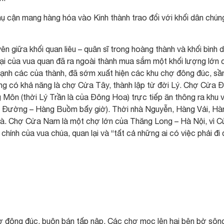
ụ cận mang hàng hóa vào Kinh thành trao đổi với khối dân chún
ên giữa khối quan liêu – quân sĩ trong hoàng thành và khối bình 
lại của vua quan đã ra ngoài thành mua sắm một khối lượng lớn 
ở cạnh các của thành, đã sớm xuất hiện các khu chợ đông đúc, s
g có khả năng là chợ Cửa Tây, thành lập từ đời Lý. Chợ Cửa 
 Môn (thời Lý Trần là của Đông Hoa) trực tiếp ăn thông ra khu 
g Đường – Hàng Buồm bấy giờ). Thời nhà Nguyễn, Hàng Vải, Hà
à. Chợ Cửa Nam là một chợ lớn của Thăng Long – Hà Nội, vì 
chính của vua chúa, quan lại và “tất cả những ai có việc phải đi
hợ đông đúc, buôn bán tấp nập. Các chợ mọc lên hai bên bờ sôn