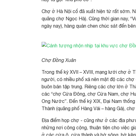
Chợ ở Hà Nội cổ đã xuất hiện từ rất sớm. N
quãng chợ Ngọc Hà). Cũng thời gian nay, 
ngày nay), hàng quán chen chúc sát đến bên
Chợ Đồng Xuân
Trong thế kỷ XVII – XVIII, mạng lưới chợ ở T
người, có nhiều phố xá nên mật độ các chợ 
buôn bán tập trung. Riêng các chợ lớn ở Th
các “chợ Cửa Đông, chợ Cửa Nam, chợ Huy
Ong Nước”. Đến thế kỷ XIX, Đại Nam thống 
Thành (quãng phố Hàng Vải – hàng Gà), chợ
Địa điểm họp chợ - cũng như ở các địa ph
những nơi công cộng, thuận tiện cho việc gi
ở các cửa ô, cửa thành và bờ sông, bờ kên