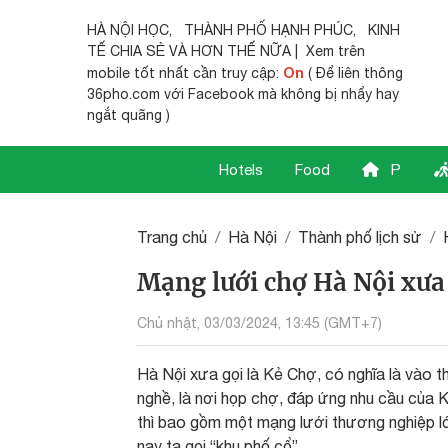
HÀ NỘI HỌC
,
THÀNH PHỐ HẠNH PHÚC
,
KINH
TẾ CHIA SẺ
VÀ HƠN THẾ NỮA | Xem trên
On
mobile tốt nhất cần truy cập:
( Để liên thông
36pho.com với Facebook mà không bị nhẩy hay
ngắt quãng )
Hotels
Food
P
Trang chủ
Hà Nội
Thành phố lịch sử
Mạng lưới chợ Hà Nội xưa
Chủ nhật, 03/03/2024, 13:45 (GMT+7)
Hà Nội xưa gọi là Kẻ Chợ, có nghĩa là vào th
nghề, là nơi họp chợ, đáp ứng nhu cầu của 
thì bao gồm một mạng lưới thương nghiệp lớ
nay ta gọi “khu phố cổ”.