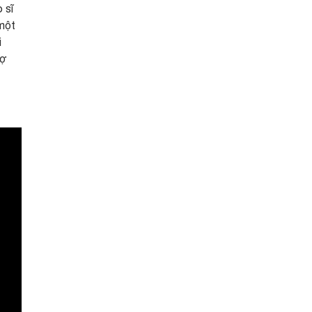
 sĩ
một
i
hợ