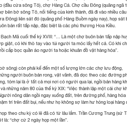
ạo (đầu cửa sông Tô), chợ Hàng Cá. Chợ cầu Đông (quãng ngã 
bên bờ sông Tô, nổi tiếng của kinh thành, đã đi vào nhiều câu
a Đông) liên sát đó (quãng phố Hàng Buồm ngày nay), họp sát
uôn bán rất tấp nập, đặc biệt là các phú thương Hoa Kiều.
 Bạch Mã cuối thể kỷ XVIII: “… Là một chợ buôn bán tấp nập hu
giật, có khi thò tay vào túi người ta móc lấy hết cả. Có khi c
rồi cắp bọc quần áo người ta hoặc khuân đồ vật hàng hóa”.
 bờ sông) còn phải kể đến một số lượng lớn các chợ lưu động,
hững người buôn bán rong, vặt vãnh, đã dọc theo các đường ph
g, tóm lại là ở tất cả mọi nơi có người qua lại, ngồi bán hàng k
 và những năm 80 của thế kỷ XIX: “Việc thành lập một cái chợ k
. Người nông dân ngồi ngay xuống đất, trên đường phố, hàng hóa
hậm trí trên đất bụi, nếu như họ không sợ làm hư hỏng loại hàng 
họp theo chu kỳ có lẽ đã có từ lâu lắm. Trần Cương Trung (sứ T
t là: “chợ cứ 2 ngày họp một lần”.