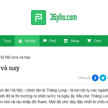
Tour
Hà Nội
Phố
Shop
Chợ
Hà Nội xưa và nay
 và nay
Chia sẻ
ời đó Hà Nội – chính tên là Thăng Long – là nới hội tụ các ngàn
Kinh đô là thị trường to nhất nước ta ngày ấy. Mà chợ Thăng Lo
n nhỏ rải rác khắp đô thanh. Mật độ chợ dày đặc nhất là chốn 