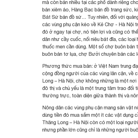
mà còn bán nhiều tại các phố dành riêng c
bán xiêm áo, Hàng Bạc bán đồ trang sức, k
Bát Sứ bán đồ sứ… Tuy nhiên, đối với quảng
các vùng phụ cận kéo về Kẻ Chợ - Hà Nội tro
đó ở ngay tại chợ, nó tiện lợi và cũng có t
dân như cầy cuốc, nối niêu bát đĩa, các loạ
thuốc men cần dùng. Một số chợ buôn bán 
buôn bán tơ lụa, chợ Bưởi chuyên bán các l
Phương thức mua bán: ở Việt Nam trung đại, 
cộng đồng người của các vùng lân cận, về cá
Long – Hà Nội, chợ không những là một nơi t
đô thị và chủ yếu là một trung tâm trao đổi
thường trực, toàn diện giữa thành thị và nô
Nông dân các vùng phụ cận mang sản vật nôn
dùng tiền đó mua sắm một ít các vật dụng c
Thăng Long – Hà Nội còn có một loại người
nhưng phần lớn cũng chỉ là những người buô