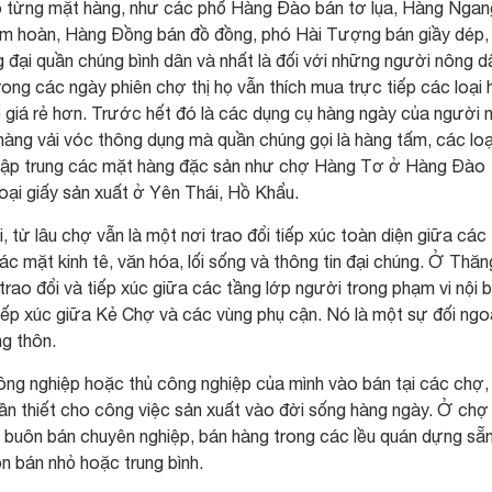
ho từng mặt hàng, như các phố Hàng Đào bán tơ lụa, Hàng Ngan
im hoàn, Hàng Đồng bán đồ đồng, phó Hài Tượng bán giầy dép,
 đại quần chúng bình dân và nhất là đối với những người nông d
ng các ngày phiên chợ thị họ vẫn thích mua trực tiếp các loại
hể giá rẻ hơn. Trước hết đó là các dụng cụ hàng ngày của người 
i hàng vải vóc thông dụng mà quần chúng gọi là hàng tấm, các loạ
tập trung các mặt hàng đặc sản như chợ Hàng Tơ ở Hàng Đào
oại giấy sản xuất ở Yên Thái, Hồ Khẩu.
từ lâu chợ vẫn là một nơi trao đổi tiếp xúc toàn diện giữa các
c mặt kinh tê, văn hóa, lối sống và thông tin đại chúng. Ở Thăn
rao đổi và tiếp xúc giữa các tầng lớp người trong phạm vi nội 
 tiếp xúc giữa Kẻ Chợ và các vùng phụ cận. Nó là một sự đối ngo
ng thôn.
g nghiệp hoặc thủ công nghiệp của mình vào bán tại các chợ, 
ần thiết cho công việc sản xuất vào đời sống hàng ngày. Ở chợ
 buôn bán chuyên nghiệp, bán hàng trong các lều quán dựng sẵn
n bán nhỏ hoặc trung bình.