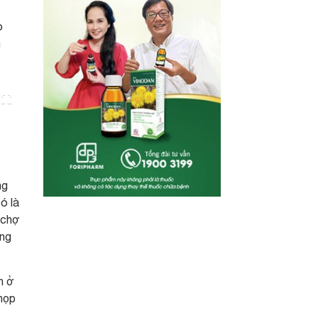
o
m
ng
ó là
 chợ
ông
n ở
 họp