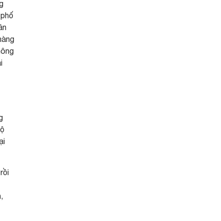
g
 phố
ân
 hàng
nông
i
g
bộ
ại
rồi
,