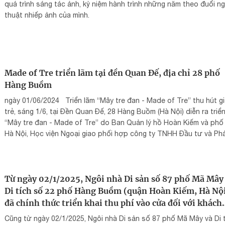
quá trình sáng tác ảnh, kỷ niệm hành trình những năm theo đuổi n
thuật nhiếp ảnh của mình.
Made of Tre triển lãm tại đền Quan Đế, địa chỉ 28 phố
Hàng Buồm
ngày 01/06/2024 Triển lãm “Mây tre đan - Made of Tre” thu hút gi
trẻ, sáng 1/6, tại Đền Quan Đế, 28 Hàng Buồm (Hà Nội) diễn ra triể
“Mây tre đan - Made of Tre” do Ban Quản lý hồ Hoàn Kiếm và phố
Hà Nội, Học viện Ngoại giao phối hợp công ty TNHH Đầu tư và Ph
triển nông nghiệp sinh thái TGarden tổ chức.
Từ ngày 02/1/2025, Ngôi nhà Di sản số 87 phố Mã Mây
Di tích số 22 phố Hàng Buồm (quận Hoàn Kiếm, Hà Nộ
đã chính thức triển khai thu phí vào cửa đối với khách
tham quan
Cũng từ ngày 02/1/2025, Ngôi nhà Di sản số 87 phố Mã Mây và Di 