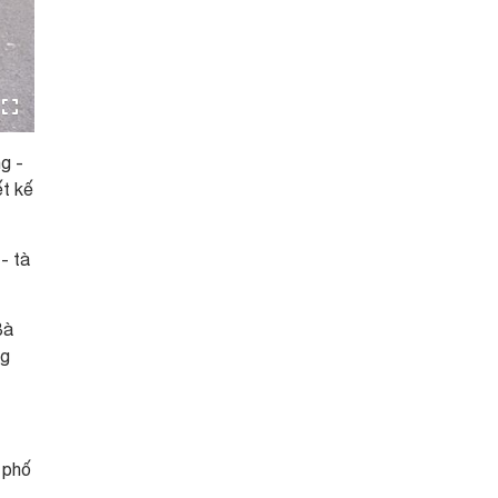
g -
ết kế
- tà
Bà
ng
 phố