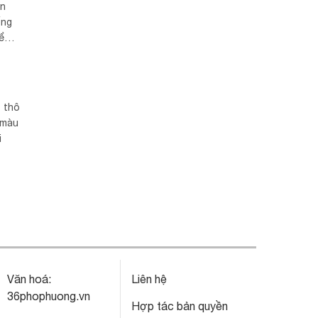
ển
ống
iểm
ó thô
 màu
i
Văn hoá:
Liên hệ
36phophuong.vn
Hợp tác bản quyền