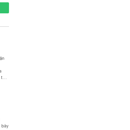
tận
a
 thở
N
g bày