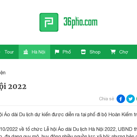
Tour
Hà Nội
Phố
Shop
Chợ
iện
Nội 2022
Chia sẻ
 Áo dài Du lịch dự kiến được diễn ra tại phố đi bộ Hoàn Kiếm t
/2022 về tổ chức Lễ hội Áo dài Du lịch Hà Nội 2022, UBND t
o, đa dạng quy mô, huy động nhiều nguồn lực xã hội; nhưng bên