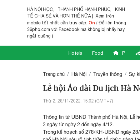
HÀ NỘI HỌC
,
THÀNH PHỐ HẠNH PHÚC
,
KINH
TẾ CHIA SẺ
VÀ HƠN THẾ NỮA | Xem trên
On
mobile tốt nhất cần truy cập:
( Để liên thông
36pho.com với Facebook mà không bị nhẩy hay
ngắt quãng )
Hotels
Food
P
Trang chủ
Hà Nội
Truyền thông
Sự k
Lễ hội Áo dài Du lịch Hà 
Thứ 2, 28/11/2022, 15:02 (GMT+7)
Thông tin từ UBND Thành phố Hà Nội, Lễ hội
3 ngày từ ngày 2 đến ngày 4/12.
Trong kế hoạch số 278/KH-UBND ngày 28/10
phố Hà Nội nêu rõ tinh thần tổ chức sáng tạ