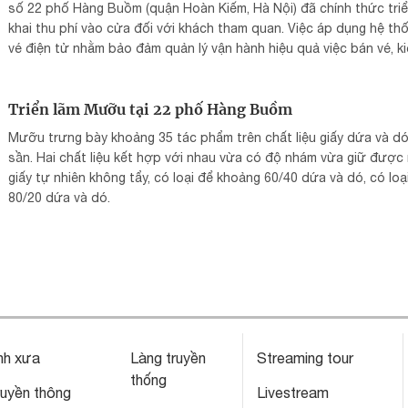
số 22 phố Hàng Buồm (quận Hoàn Kiếm, Hà Nội) đã chính thức tri
khai thu phí vào cửa đối với khách tham quan. Việc áp dụng hệ th
vé điện tử nhằm bảo đảm quản lý vận hành hiệu quả việc bán vé, k
soát vé vào cửa.
Triển lãm Mưỡu tại 22 phố Hàng Buồm
Mưỡu trưng bày khoảng 35 tác phẩm trên chất liệu giấy dứa và d
sần. Hai chất liệu kết hợp với nhau vừa có độ nhám vừa giữ được
giấy tự nhiên không tẩy, có loại để khoảng 60/40 dứa và dó, có loạ
80/20 dứa và dó.
nh xưa
Làng truyền
Streaming tour
thống
ruyền thông
Livestream