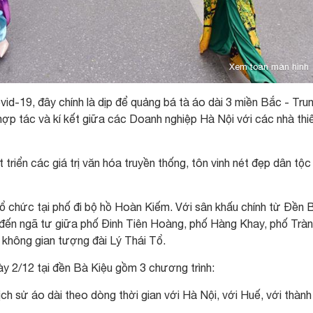
Xem toàn màn hình
id-19, đây chính là dịp để quảng bá tà áo dài 3 miền Bắc - Trun
hợp tác và kí kết giữa các Doanh nghiệp Hà Nội với các nhà thi
triển các giá trị văn hóa truyền thống, tôn vinh nét đẹp dân tộc 
tổ chức tại phố đi bộ hồ Hoàn Kiếm. Với sân khấu chính từ Đền 
đến ngã tư giữa phố Đinh Tiên Hoàng, phố Hàng Khay, phố Trà
g không gian tượng đài Lý Thái Tổ.
ày 2/12 tại đền Bà Kiệu gồm 3 chương trình:
ịch sử áo dài theo dòng thời gian với Hà Nội, với Huế, với thành