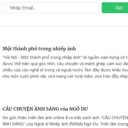
Gửi
Một thành phố trong nhiếp ảnh
"Hà Nội - Một thành phố trong nhiếp ảnh" là nguồn cảm hứng vô 
được thể hiện qua góc nhìn, câu chuyện và mảnh ghép cảm xúc đa
chiều của các nghệ sĩ trong và ngoài nước. Nơi đây được khắc họ
như một cuộn phim dài, vừa mang nét hoài niệm, vừa tràn đầy nhịp
đương đại.
CÂU CHUYỆN ÁNH SÁNG của NGÔ DƯ
Xin giới thiệu triển lãm ảnh online & ra mắt sách ảnh “CÂU CHUYỆ
ÁNH SÁNG” của Nghệ sĩ Nhiếp ảnh (NSNA) Ngô Dư Triển lãm trưn