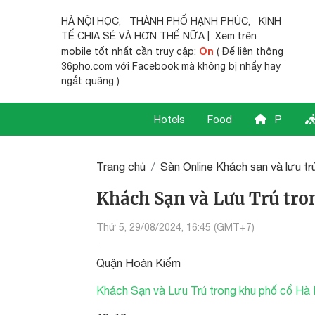
HÀ NỘI HỌC
,
THÀNH PHỐ HẠNH PHÚC
,
KINH
TẾ CHIA SẺ
VÀ HƠN THẾ NỮA | Xem trên
On
mobile tốt nhất cần truy cập:
( Để liên thông
36pho.com với Facebook mà không bị nhẩy hay
ngắt quãng )
Hotels
Food
P
Trang chủ
Sàn Online Khách sạn và lưu tr
Khách Sạn và Lưu Trú tr
Thứ 5, 29/08/2024, 16:45 (GMT+7)
Quận Hoàn Kiếm
Khách Sạn và Lưu Trú trong khu phố cổ Hà 