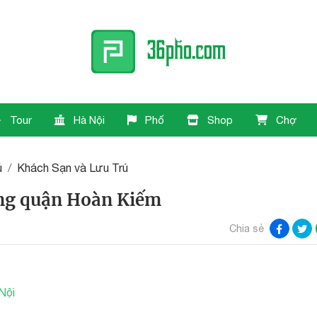
Tour
Hà Nội
Phố
Shop
Chợ
ú
Khách Sạn và Lưu Trú
ong quận Hoàn Kiếm
Chia sẻ
Nội