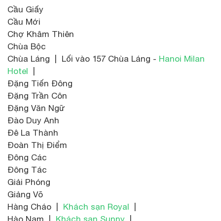
Cầu Giấy
Cầu Mới
Chợ Khâm Thiên
Chùa Bộc
Chùa Láng | Lối vào 157 Chùa Láng -
Hanoi Milan
Hotel
|
Đặng Tiến Đông
Đặng Trần Côn
Đặng Văn Ngữ
Đào Duy Anh
Đê La Thành
Đoàn Thị Điểm
Đông Các
Đông Tác
Giải Phóng
Giảng Võ
Hàng Cháo |
Khách sạn Royal
|
Hào Nam |
Khách sạn Sunny
|