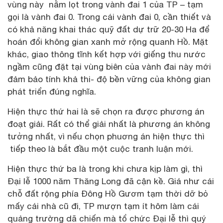
vùng này nằm lọt trong vành đai 1 của TP – tạm
gọi là vành đai 0. Trong cái vành đai 0, cần thiết và
có khả năng khai thác quỹ đất dự trữ 20-30 Ha để
hoán đổi không gian xanh mở rộng quanh Hồ. Mặt
khác, giao thông tĩnh kết hợp với giếng thu nước
ngầm cũng đặt tại vùng biên của vành đai này mới
đảm bảo tính khả thi- độ bền vững của không gian
phát triển đúng nghĩa.
Hiện thực thứ hai là sẽ chọn ra được phương án
đoạt giải. Rất có thể giải nhất là phương án không
tưởng nhất, vì nếu chọn phuơng án hiện thực thì
tiếp theo là bắt đầu một cuộc tranh luận mới.
Hiện thực thứ ba là trong khi chưa kịp làm gì, thì
Đại lễ 1000 năm Thăng Long đã cận kề. Giá như cái
chỗ đất rộng phía Đông Hồ Gươm tạm thời dỡ bỏ
mấy cái nhà cũ đi, TP mượn tạm ít hôm làm cái
quảng trường dã chiến mà tổ chức Đại lễ thì quý