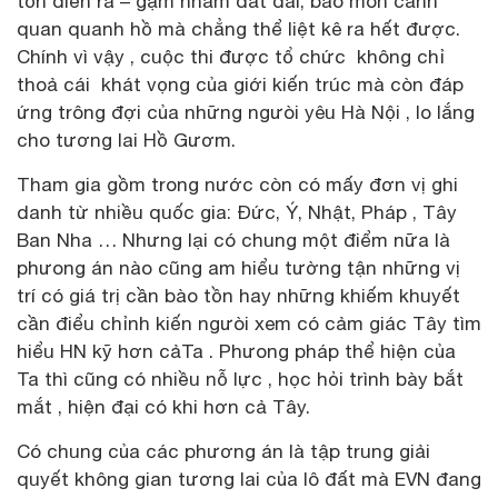
tốn diễn ra – gặm nhấm đất đai, bào mòn cảnh
quan quanh hồ mà chẳng thể liệt kê ra hết được.
Chính vì vậy , cuộc thi được tổ chức không chỉ
thoả cái khát vọng của giới kiến trúc mà còn đáp
ứng trông đợi của những ngưòi yêu Hà Nội , lo lắng
cho tương lai Hồ Gươm.
Tham gia gồm trong nước còn có mấy đơn vị ghi
danh từ nhiều quốc gia: Đức, Ý, Nhật, Pháp , Tây
Ban Nha … Nhưng lại có chung một điểm nữa là
phưong án nào cũng am hiểu tường tận những vị
trí có giá trị cần bào tồn hay những khiếm khuyết
cần điểu chỉnh kiến ngưòi xem có cảm giác Tây tìm
hiểu HN kỹ hơn cảTa . Phưong pháp thể hiện của
Ta thì cũng có nhiều nỗ lực , học hỏi trình bày bắt
mắt , hiện đại có khi hơn cả Tây.
Có chung của các phương án là tập trung giải
quyết không gian tương lai của lô đất mà EVN đang