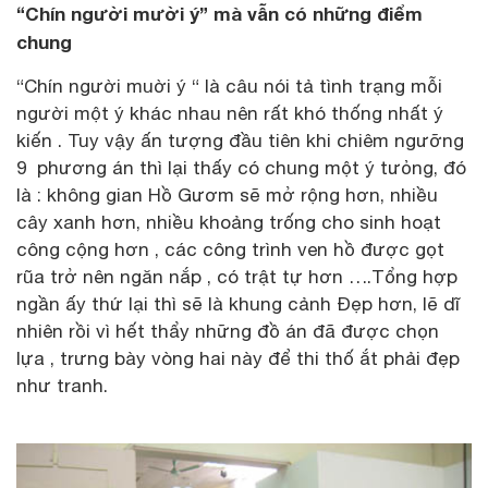
“Chín người mười ý” mà vẫn có những điểm
chung
“Chín người muời ý “ là câu nói tả tình trạng mỗi
người một ý khác nhau nên rất khó thống nhất ý
kiến . Tuy vậy ấn tượng đầu tiên khi chiêm ngưỡng
9 phương án thì lại thấy có chung một ý tưỏng, đó
là : không gian Hồ Gươm sẽ mở rộng hơn, nhiều
cây xanh hơn, nhiều khoảng trống cho sinh hoạt
công cộng hơn , các công trình ven hồ được gọt
rũa trở nên ngăn nắp , có trật tự hơn ….Tổng hợp
ngần ấy thứ lại thì sẽ là khung cảnh Đẹp hơn, lẽ dĩ
nhiên rồi vì hết thẩy những đồ án đã được chọn
lựa , trưng bày vòng hai này để thi thố ắt phải đẹp
như tranh.