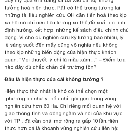
duy mỹ quá e là đang sa đà vào cái sự không
tưởng hoá hiện thực. Rất có thể trong tương lai
những tài liệu nghiên cứu QH cần tiến hoá theo kịp
xã hội:nó chỉ nên tiên lượng xu thế,đề xuất có tính
định hưóng, kết hợp những kế sách điều chỉnh chủ
động. Vì cho dù nghiên cứu ký lưỡng bao nhiêu, lý
lẽ sáng suốt đến mấy cũng vô nghĩa nếu không
theo kịp những biến động của hiện thực khách
quan. ”Mọi thuyết lý chỉ là mầu xám…” – Điểm tựa
nào đây đủ chắc chắn để trường tồn?
Đâu là hiện thực của cái không tưởng ?
Hiện thực thứ nhất là khó có thể chọn một
phương án như ý nếu chỉ gói gọn trong vùng
nghiên cứu hơn 60 Ha. Chỉ riêng mối quan hệ với
giao thông tĩnh và động,ngầm và nổi của khu vực
với TP , đã cần phải mở rộng ra gấp 10 lần.Hiện
thực hơn cả là khoanh vùng nghiên cứu liên hệ: