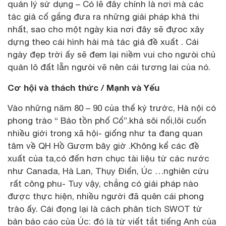
quản lý sử dụng – Có lẽ đây chính là nơi mà các
tác giả cố gắng đưa ra những giải pháp khả thi
nhất, sao cho một ngày kia nơi đây sẽ đựoc xây
dựng theo cái hình hài mà tác giả đề xuất . Cái
ngày đẹp trời ấy sẽ đem lại niềm vui cho ngưòi chủ
quản lô đất lẫn ngưòi vẽ nên cái tương lai của nó.
Cơ hội và thách thức / Mạnh và Yếu
Vào những năm 80 – 90 của thế kỷ trước, Hà nội có
phong trào “ Bảo tồn phố Cổ”.khá sôi nổi,lôi cuốn
nhiều giới trong xã hội- giống như ta đang quan
tâm về QH Hồ Gươm bây giờ .Không kể các đề
xuất của ta,có đến hơn chục tài liệu từ các nước
như Canada, Hà Lan, Thụy Điển, Úc …nghiên cứu
rất công phu- Tuy vậy, chẳng có giải pháp nào
được thực hiện, nhiều người đã quên cái phong
trào ấy. Cái đọng lại là cách phân tích SWOT từ
bản báo cáo của Úc: đó là từ viết tắt tiếng Anh của