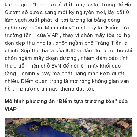
không gian “long trời lở đất” này sẽ lật trang để Hồ
Gươm sẽ bước sang một kỷ nguyên mới, lấy cốt 0
làm vạch xuất phát, đi tới tương lai bằng công
nghệ xây ngầm. Mạnh nhì về mặt này là “Điểm tựa
trường tồn “ của VIAP , thay vì chôn mấy tòa to, họ
dọn dẹp thu nhỏ lại, chôn ngầm phố Tràng Tiền là
chính. Xếp thứ ba là của IUID vì đắn đo rụt rè, họ chỉ
chôn ngầm mấy đoạn đường , nhằm đảm bảo tính
thực tiễn, nên chỗ EVN để nổi lên mấy khối cao
tầng – chính vì vậy mà chất lãng mạn kém đi rất
nhiều. Điểm quan trọng là mở rộng không gian ven
hồ thì phương án này không đạt tới.
Mô hình phương án “Điểm tựa trường tồn” của
VIAP