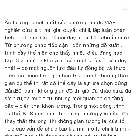
Ấn tượng rõ nét nhất của phương án do VIAP
nghiên cứu là tỉ mỉ, giải quyết chi li, lập luận phân
tích chặt chẽ. Có thể nói đây là tài liệu chuẩn mực.
Từ phương pháp tiếp cận , đến những đề xuất ,
trình bầy thể hiện cho thấy nhiều điều đáng học
tập. Giá như cả khu vực của một chủ sở hữu duy
nhất – có một nguồn lực đầu tư đồng bộ và thực
hiện một mục tiêu, giới hạn trong một khoảng thời
gian cụ thể thì rất có thể đây là sự lựa chọn đúng
đắn.Bối cảnh không gian đô thị giờ đã khác xưa: đa
sở hữu,đa mục tiêu, những mối quan hệ đa tầng
bậc – biến thái khôn lường. Trong một công trình
cụ thể, KTS còn phải thích ứng những yêu cầu đổi
thay thất thưòng ,thì không gian tưong lai của tổ
hợp các vấn đề phức tạp kia mà mô tả chi li tỉ mỉ –