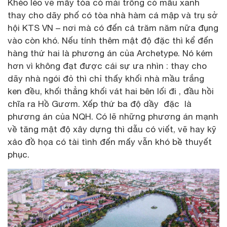
Khéo léo vẽ mấy tòa có mái trồng cỏ mầu xanh
thay cho dãy phố có tòa nhà hàm cá mập và trụ sở
hội KTS VN – nơi mà có đến cả trăm năm nữa đụng
vào còn khó. Nếu tính thêm mật độ đặc thì kể đến
hàng thứ hai là phương án của Archetype. Nó kém
hơn vì không đạt được cái sự ưa nhìn : thay cho
dãy nhà ngói đỏ thì chỉ thấy khối nhà mầu trắng
ken đều, khối thẳng khối vát hai bên lối đi , đầu hồi
chĩa ra Hồ Gươm. Xếp thứ ba độ dầy đặc là
phương án của NQH. Có lẽ những phương án mạnh
về tăng mật độ xây dựng thì dẫu có viết, vẽ hay kỹ
xảo đồ họa có tài tình đến mấy vẫn khó bề thuyết
phục.