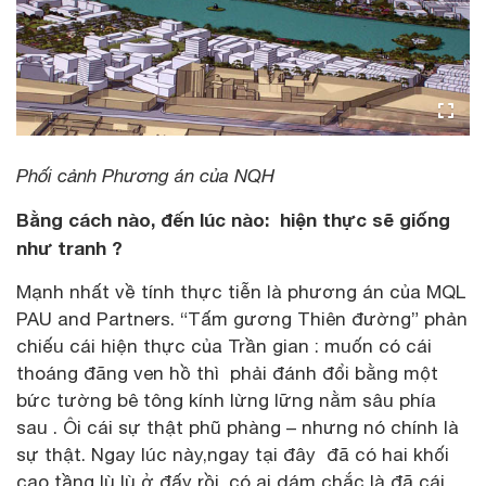
Phối cảnh Phương án của NQH
Bằng cách nào, đến lúc nào: hiện thực sẽ giống
như tranh ?
Mạnh nhất về tính thực tiễn là phương án của MQL
PAU and Partners. “Tấm gương Thiên đường” phản
chiếu cái hiện thực của Trần gian : muốn có cái
thoáng đãng ven hồ thì phải đánh đổi bằng một
bức tường bê tông kính lừng lững nằm sâu phía
sau . Ôi cái sự thật phũ phàng – nhưng nó chính là
sự thật. Ngay lúc này,ngay tại đây đã có hai khối
cao tầng lù lù ở đấy rồi, có ai dám chắc là đã cái