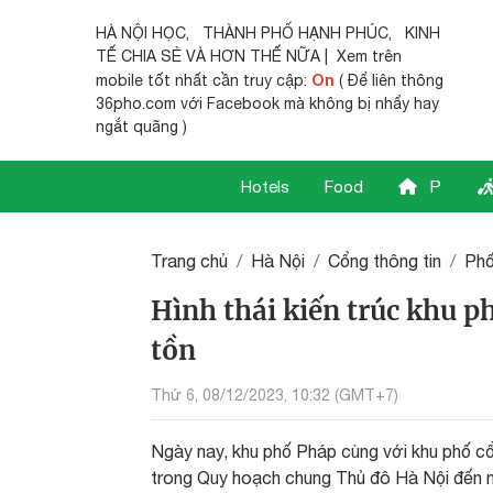
HÀ NỘI HỌC
,
THÀNH PHỐ HẠNH PHÚC
,
KINH
TẾ CHIA SẺ
VÀ HƠN THẾ NỮA | Xem trên
On
mobile tốt nhất cần truy cập:
( Để liên thông
36pho.com với Facebook mà không bị nhẩy hay
ngắt quãng )
Hotels
Food
P
Trang chủ
Hà Nội
Cổng thông tin
Phố
Hình thái kiến trúc khu 
tồn
Thứ 6, 08/12/2023, 10:32 (GMT+7)
Ngày nay, khu phố Pháp cùng với khu phố cổ
trong Quy hoạch chung Thủ đô Hà Nội đến n