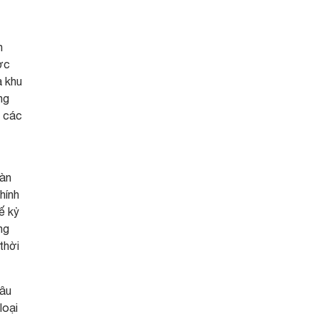
h
ợc
à khu
ng
g các
oàn
hính
ế kỷ
ng
thời
lâu
loại