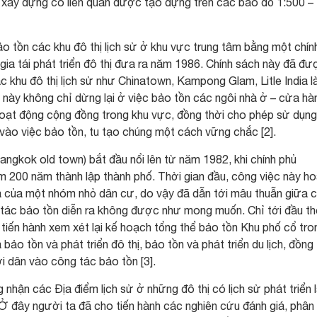
 xây dựng có liên quan được tạo dựng trên các bảo đồ 1:500 –
o tồn các khu đô thị lịch sử ở khu vực trung tâm bằng một chín
ia tái phát triển đô thị đưa ra năm 1986. Chính sách này đã đư
 khu đô thị lịch sử như Chinatown, Kampong Glam, Litle India l
này không chỉ dừng lại ở việc bảo tồn các ngôi nhà ở – cửa hà
hoạt động cộng đồng trong khu vực, đồng thời cho phép sử dụn
ào việc bảo tồn, tu tạo chúng một cách vững chắc [2].
gkok old town) bắt đầu nổi lên từ năm 1982, khi chính phủ
iệm 200 năm thành lập thành phố. Thời gian đầu, công việc này h
a của một nhóm nhỏ dân cư, do vậy đã dẫn tới mâu thuẫn giữa c
tác bảo tồn diễn ra không được như mong muốn. Chỉ tới đầu th
tiến hành xem xét lại kế hoạch tổng thể bảo tồn Khu phố cổ tro
o tồn và phát triển đô thị, bảo tồn và phát triển du lịch, đồng 
i dân vào công tác bảo tồn [3].
nhận các Địa điểm lịch sử ở những đô thị có lịch sử phát triển 
Ở đây người ta đã cho tiến hành các nghiên cứu đánh giá, phân 