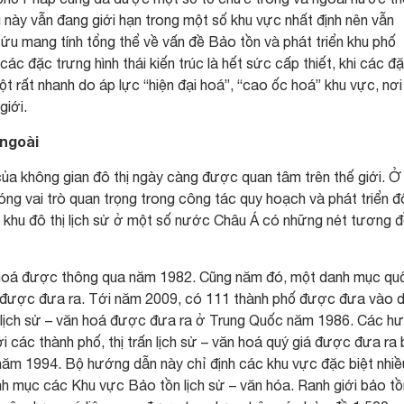
 này vẫn đang giới hạn trong một số khu vực nhất định nên vẫn
ứu mang tính tổng thể về vấn đề Bảo tồn và phát triển khu phố
c đặc trưng hình thái kiến trúc là hết sức cấp thiết, khi các đ
ột rất nhanh do áp lực “hiện đại hoá”, “cao ốc hoá” khu vực, nơi
giới.
 ngoài
ủa không gian đô thị ngày càng được quan tâm trên thế giới. Ở
óng vai trò quan trọng trong công tác quy hoạch và phát triển đô
 khu đô thị lịch sử ở một số nước Châu Á có những nét tương 
n hoá được thông qua năm 1982. Cũng năm đó, một danh mục qu
iá được đưa ra. Tới năm 2009, có 111 thành phố được đưa vào 
 lịch sử – văn hoá được đưa ra ở Trung Quốc năm 1986. Các h
i các thành phố, thị trấn lịch sử – văn hoá quý giá được đưa ra
ăm 1994. Bộ hướng dẫn này chỉ định các khu vực đặc biệt nhiề
nh mục các Khu vực Bảo tồn lịch sử – văn hóa. Ranh giới bảo tồ