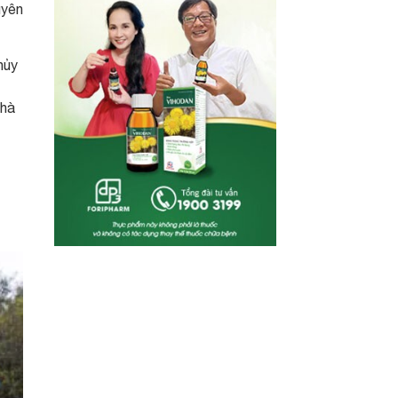
uyên
hủy
nhà