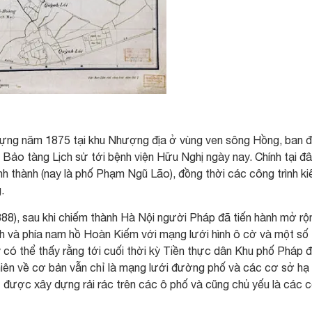
ựng năm 1875 tại khu Nhượng địa ở vùng ven sông Hồng, ban 
 Bảo tàng Lịch sử tới bệnh viện Hữu Nghị ngày nay. Chính tại đâ
nh thành (nay là phố Phạm Ngũ Lão), đồng thời các công trình ki
.
888), sau khi chiếm thành Hà Nội người Pháp đã tiến hành mở rộ
h và phía nam hồ Hoàn Kiếm với mạng lưới hình ô cờ và một số
y có thể thấy rằng tới cuối thời kỳ Tiền thực dân Khu phố Pháp 
nhiên về cơ bản vẫn chỉ là mạng lưới đường phố và các cơ sở hạ
hỉ được xây dựng rải rác trên các ô phố và cũng chủ yếu là các 