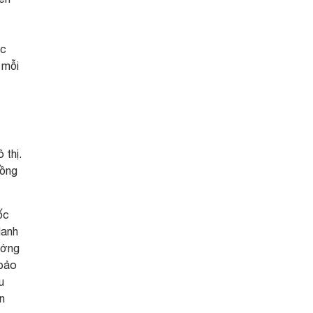
ặc
 mỗi
 thị.
đồng
ốc
danh
ướng
 bảo
u
n