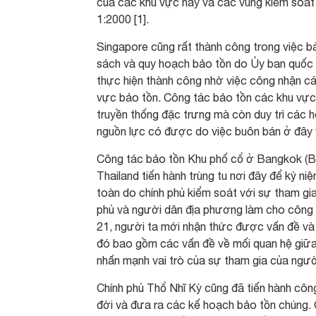
của các khu vực này và các vùng kiểm soát
1:2000 [1].
Singapore cũng rất thành công trong việc bả
sách và quy hoạch bảo tồn do Ủy ban quốc g
thực hiện thành công nhờ việc công nhận các
vực bảo tồn. Công tác bảo tồn các khu vực 
truyền thống đặc trưng mà còn duy trì các 
nguồn lực có được do việc buôn bán ở đây v
Công tác bảo tồn Khu phố cổ ở Bangkok (Ban
Thailand tiến hành trùng tu nơi đây để kỷ n
toàn do chính phủ kiểm soát với sự tham gi
phủ và người dân địa phương làm cho công 
21, người ta mới nhận thức được vấn đề và 
đó bao gồm các vấn đề về mối quan hệ giữa bả
nhấn mạnh vai trò của sự tham gia của ngườ
Chính phủ Thổ Nhĩ Kỳ cũng đã tiến hành công 
đời và đưa ra các kế hoạch bảo tồn chúng. 