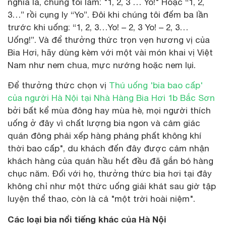
nghĩa là, chúng tôi làm: "1, 2, 3 … Yo!" Hoặc “1, 2,
3…” rồi cụng ly “Yo”. Đôi khi chúng tôi đếm ba lần
trước khi uống: “1, 2, 3…Yo! – 2, 3 Yo! – 2, 3…
Uống!”. Và để thưởng thức trọn vẹn hương vị của
Bia Hơi, hãy dùng kèm với một vài món khai vị Việt
Nam như nem chua, mực nướng hoặc nem lụi.
Để thưởng thức chọn vị
Thú uống 'bia bao cấp'
của người Hà Nội tại Nhà Hàng Bia Hơi 1b Bắc Sơn
bởi bất kể mùa đông hay mùa hè, mọi người thích
uống ở đây vì chất lượng bia ngon và cảm giác
quán đông phải xếp hàng phảng phất không khí
thời bao cấp", du khách đến đây được cảm nhận
khách hàng của quán hầu hết đều đã gắn bó hàng
chục năm. Đối với họ, thưởng thức bia hơi tại đây
không chỉ như một thức uống giải khát sau giờ tập
luyện thể thao, còn là cả "một trời hoài niệm".
Các loại bia nổi tiếng khác của Hà Nội