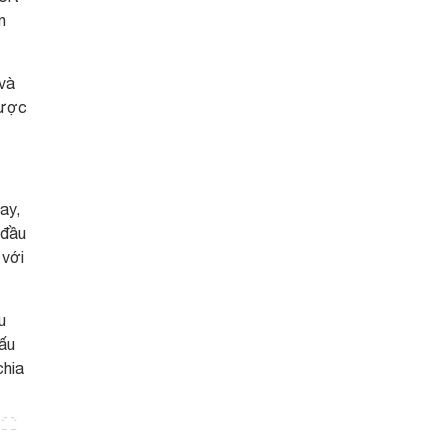
n
 và
được
ay,
 đầu
 với
u
nấu
chia