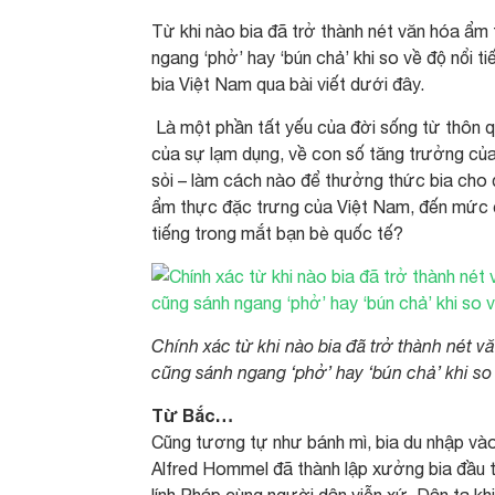
Từ khi nào bia đã trở thành nét văn hóa ẩm
ngang ‘phở’ hay ‘bún chả’ khi so về độ nổi t
bia Việt Nam qua bài viết dưới đây.
Là một phần tất yếu của đời sống từ thôn qu
của sự lạm dụng, về con số tăng trưởng của
sỏi – làm cách nào để thưởng thức bia cho đ
ẩm thực đặc trưng của Việt Nam, đến mức cụ
tiếng trong mắt bạn bè quốc tế?
Chính xác từ khi nào bia đã trở thành nét 
cũng sánh ngang ‘phở’ hay ‘bún chả’ khi so
Từ Bắc…
Cũng tương tự như bánh mì, bia du nhập vào
Alfred Hommel đã thành lập xưởng bia đầu 