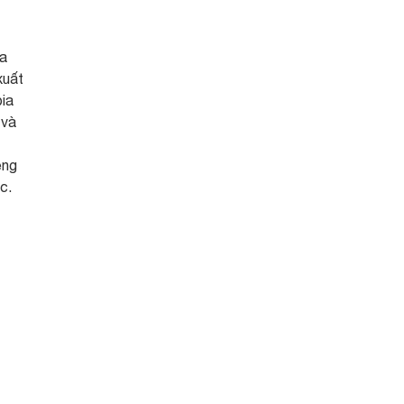
ia
xuất
bia
 và
êng
c.