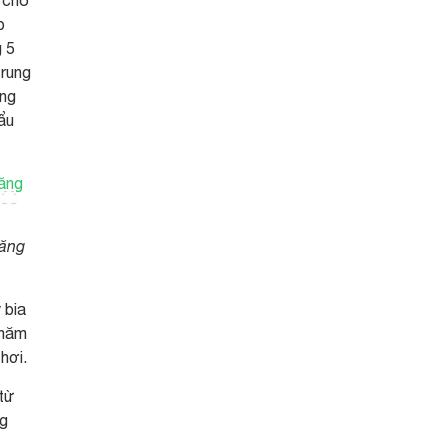
 cho
p
g 5
trung
àng
ẩu
hăng
 bia
 năm
hơi.
 từ
ng
,