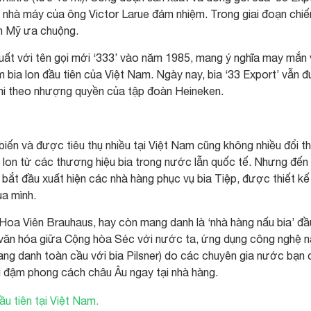
nhà máy của ông Victor Larue đảm nhiệm. Trong giai đoạn chiế
ính Mỹ ưa chuộng.
 xuất với tên gọi mới ‘333’ vào năm 1985, mang ý nghĩa may mắn
 bia lon đầu tiên của Việt Nam. Ngày nay, bia ‘33 Export’ vẫn 
hi theo nhượng quyền của tập đoàn Heineken.
biến và được tiêu thụ nhiều tại Việt Nam cũng không nhiều đổi th
 lon từ các thương hiệu bia trong nước lẫn quốc tế. Nhưng đến
bắt đầu xuất hiện các nhà hàng phục vụ bia Tiệp, được thiết kế
ủa mình.
là Hoa Viên Brauhaus, hay còn mang danh là ‘nhà hàng nấu bia’ đầ
c văn hóa giữa Cộng hòa Séc với nước ta, ứng dụng công nghệ 
vang danh toàn cầu với bia Pilsner) do các chuyên gia nước bạn 
i đậm phong cách châu Âu ngay tại nhà hàng.