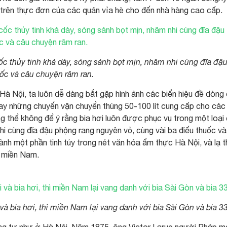
n trên thực đơn của các quán vỉa hè cho đến nhà hàng cao cấp.
ốc thủy tinh khá dày, sóng sánh bọt mịn, nhâm nhi cùng đĩa đậ
ốc và câu chuyện râm ran.
 Nội, ta luôn dễ dàng bắt gặp hình ảnh các biển hiệu đề dòng
 hay những chuyến vận chuyển thùng 50-100 lít cung cấp cho các
g thể không để ý rằng bia hơi luôn được phục vụ trong một loại
nhi cùng đĩa đậu phộng rang nguyên vỏ, cùng vài ba điếu thuốc v
hành một phần tinh túy trong nét văn hóa ẩm thực Hà Nội, và lạ 
ở miền Nam.
à bia hơi, thì miền Nam lại vang danh với bia Sài Gòn và bia 3
ng tự như ở Hà Nội. Năm 1875, ông Victor Larue người Pháp 