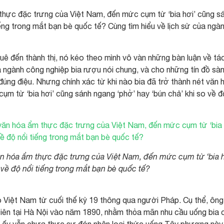
 thực đặc trưng của Việt Nam, đến mức cụm từ ‘bia hơi’ cũng s
iếng trong mắt bạn bè quốc tế? Cùng tìm hiểu về lịch sử của ngà
ê đến thành thị, nó kéo theo mình vô vàn những bàn luận về tác
 ngành công nghiệp bia rượu nói chung, và cho những tín đồ sà
úng điệu. Nhưng chính xác từ khi nào bia đã trở thành nét văn 
m từ ‘bia hơi’ cũng sánh ngang ‘phở’ hay ‘bún chả’ khi so về đ
văn hóa ẩm thực đặc trưng của Việt Nam, đến mức cụm từ ‘bia h
 về độ nổi tiếng trong mắt bạn bè quốc tế?
 Việt Nam từ cuối thế kỷ 19 thông qua người Pháp. Cụ thể, ông
tiên tại Hà Nội vào năm 1890, nhằm thỏa mãn nhu cầu uống bia 