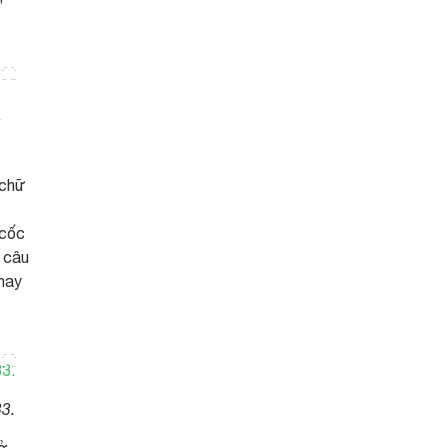
u
 chữ
 cốc
à câu
thay
33.
mở