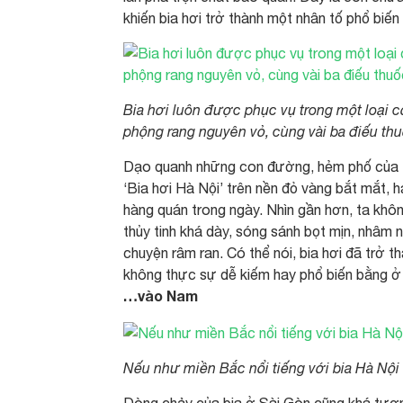
khiến bia hơi trở thành một nhân tố phổ biế
Bia hơi luôn được phục vụ trong một loại c
phộng rang nguyên vỏ, cùng vài ba điếu thu
Dạo quanh những con đường, hẻm phố của Hà
‘Bia hơi Hà Nội’ trên nền đỏ vàng bắt mắt,
hàng quán trong ngày. Nhìn gần hơn, ta khôn
thủy tinh khá dày, sóng sánh bọt mịn, nhâm 
chuyện râm ran. Có thể nói, bia hơi đã trở t
không thực sự dễ kiếm hay phổ biến bằng 
…vào Nam
Nếu như miền Bắc nổi tiếng với bia Hà Nội v
Dòng chảy của bia ở Sài Gòn cũng khá tươ