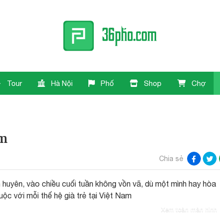
Tour
Hà Nội
Phố
Shop
Chợ
am
Chia sẻ
 huyên, vào chiều cuối tuần không vồn vã, dù một mình hay hòa
uộc với mỗi thế hệ già trẻ tại Việt Nam
Xem toàn màn hình