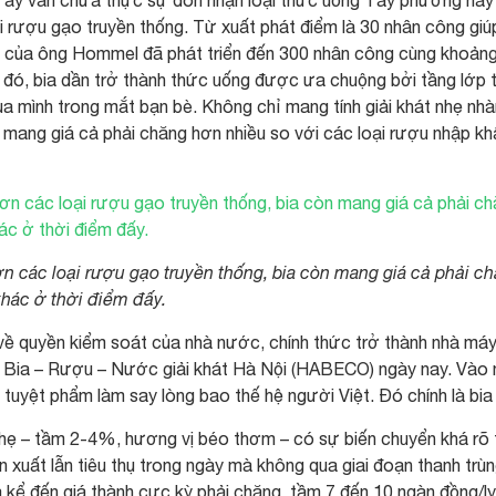
hi ấy vẫn chưa thực sự đón nhận loại thức uống Tây phương này
ại rượu gạo truyền thống. Từ xuất phát điểm là 30 nhân công giú
áy của ông Hommel đã phát triển đến 300 nhân công cùng khoản
ạn đó, bia dần trở thành thức uống được ưa chuộng bởi tầng lớp 
của mình trong mắt bạn bè. Không chỉ mang tính giải khát nhẹ nh
 mang giá cả phải chăng hơn nhiều so với các loại rượu nhập kh
n các loại rượu gạo truyền thống, bia còn mang giá cả phải c
khác ở thời điểm đấy.
 quyền kiểm soát của nhà nước, chính thức trở thành nhà máy
ần Bia – Rượu – Nước giải khát Hà Nội (HABECO) ngày nay. Vào
tuyệt phẩm làm say lòng bao thế hệ người Việt. Đó chính là bia 
 nhẹ – tầm 2-4%, hương vị béo thơm – có sự biến chuyển khá rõ
 xuất lẫn tiêu thụ trong ngày mà không qua giai đoạn thanh trù
 kể đến giá thành cực kỳ phải chăng, tầm 7 đến 10 ngàn đồng/ly