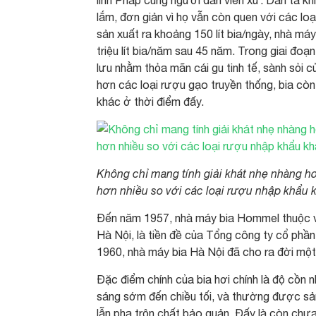
lính Pháp cùng người dân viễn xứ. Dân ta k
lắm, đơn giản vì họ vẫn còn quen với các lo
sản xuất ra khoảng 150 lít bia/ngày, nhà m
triệu lít bia/năm sau 45 năm. Trong giai đo
lưu nhằm thỏa mãn cái gu tinh tế, sành sỏi 
hơn các loại rượu gạo truyền thống, bia còn
khác ở thời điểm đấy.
Không chỉ mang tính giải khát nhẹ nhàng hơ
hơn nhiều so với các loại rượu nhập khẩu 
Đến năm 1957, nhà máy bia Hommel thuộc về
Hà Nội, là tiền đề của Tổng công ty cổ ph
1960, nhà máy bia Hà Nội đã cho ra đời một 
Đặc điểm chính của bia hơi chính là độ cồn
sáng sớm đến chiều tối, và thường được sản
lẫn pha trộn chất bảo quản. Đấy là còn chưa