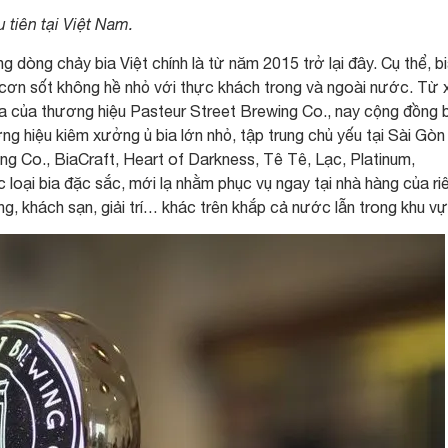
 tiên tại Việt Nam.
 dòng chảy bia Việt chính là từ năm 2015 trở lại đây. Cụ thể, b
 cơn sốt không hề nhỏ với thực khách trong và ngoài nước. Từ 
a của thương hiệu Pasteur Street Brewing Co., nay cộng đồng 
ng hiệu kiêm xưởng ủ bia lớn nhỏ, tập trung chủ yếu tại Sài Gòn
g Co., BiaCraft, Heart of Darkness, Tê Tê, Lạc, Platinum,
c loại bia đặc sắc, mới lạ nhằm phục vụ ngay tại nhà hàng của ri
, khách sạn, giải trí… khác trên khắp cả nước lẫn trong khu vự