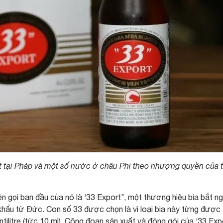
ất tại Pháp và một số nước ở châu Phi theo nhượng quyền của 
ên gọi ban đầu của nó là ‘33 Export’’, một thương hiệu bia bắt n
khẩu từ Đức. Con số 33 được chọn là vì loại bia này từng được
ntilitre (tức 10 ml). Công đoạn sản xuất và đóng gói của ‘33 Exp