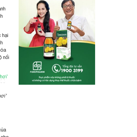
ánh
nh
 hại
nh
hóa
ộ nổi
ơi’
của