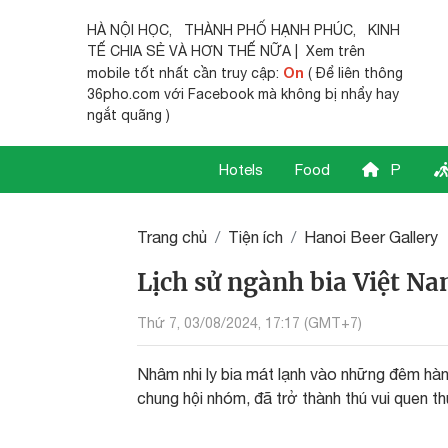
HÀ NỘI HỌC
,
THÀNH PHỐ HẠNH PHÚC
,
KINH
TẾ CHIA SẺ
VÀ HƠN THẾ NỮA | Xem trên
On
mobile tốt nhất cần truy cập:
( Để liên thông
36pho.com với Facebook mà không bị nhẩy hay
ngắt quãng )
Hotels
Food
P
Trang chủ
Tiện ích
Hanoi Beer Gallery
Lịch sử ngành bia Việt N
Thứ 7, 03/08/2024, 17:17 (GMT+7)
Nhâm nhi ly bia mát lạnh vào những đêm hàn
chung hội nhóm, đã trở thành thú vui quen th