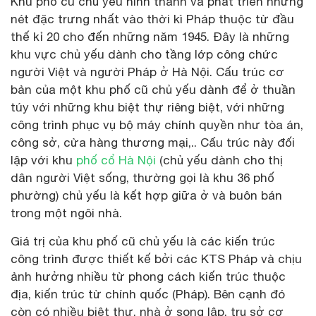
Khu phố cũ chủ yếu hình thành và phát triển những
nét đặc trưng nhất vào thời kì Pháp thuộc từ đầu
thế kỉ 20 cho đến những năm 1945. Đây là những
khu vực chủ yếu dành cho tầng lớp công chức
người Việt và người Pháp ở Hà Nội. Cấu trúc cơ
bản của một khu phố cũ chủ yếu dành để ở thuần
túy với những khu biệt thự riêng biệt, với những
công trình phục vụ bộ máy chính quyền như tòa án,
công sở, cửa hàng thương mại,.. Cấu trúc này đối
lập với khu
phố cổ Hà Nội
(chủ yếu dành cho thị
dân người Việt sống, thường gọi là khu 36 phố
phường) chủ yếu là kết hợp giữa ở và buôn bán
trong một ngôi nhà.
Giá trị của khu phố cũ chủ yếu là các kiến trúc
công trình được thiết kế bởi các KTS Pháp và chịu
ảnh hưởng nhiều từ phong cách kiến trúc thuộc
địa, kiến trúc từ chính quốc (Pháp). Bên cạnh đó
còn có nhiều biệt thự, nhà ở song lập, trụ sở cơ