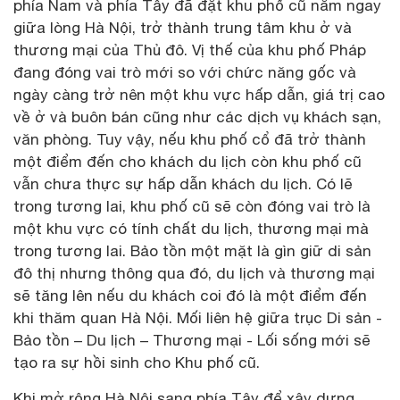
phía Nam và phía Tây đã đặt khu phố cũ nằm ngay
giữa lòng Hà Nội, trở thành trung tâm khu ở và
thương mại của Thủ đô. Vị thế của khu phố Pháp
đang đóng vai trò mới so với chức năng gốc và
ngày càng trở nên một khu vực hấp dẫn, giá trị cao
về ở và buôn bán cũng như các dịch vụ khách sạn,
văn phòng. Tuy vậy, nếu khu phố cổ đã trở thành
một điểm đến cho khách du lịch còn khu phố cũ
vẫn chưa thực sự hấp dẫn khách du lịch. Có lẽ
trong tương lai, khu phố cũ sẽ còn đóng vai trò là
một khu vực có tính chất du lịch, thương mại mà
trong tương lai. Bảo tồn một mặt là gìn giữ di sản
đô thị nhưng thông qua đó, du lịch và thương mại
sẽ tăng lên nếu du khách coi đó là một điểm đến
khi thăm quan Hà Nội. Mối liên hệ giữa trục Di sản -
Bảo tồn – Du lịch – Thương mại - Lối sống mới sẽ
tạo ra sự hồi sinh cho Khu phố cũ.
Khi mở rộng Hà Nội sang phía Tây để xây dựng