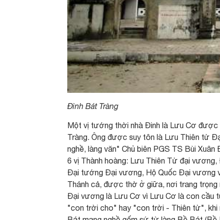
Đình Bát Tràng
Một vị tướng thời nhà Đinh là Lưu Cơ được
Tràng. Ông được suy tôn là Lưu Thiên tử Đ
nghề, làng văn" Chủ biên PGS TS Bùi Xuân Đí
6 vị Thành hoàng: Lưu Thiên Tử đại vương
Đại tướng Đại vương, Hộ Quốc Đại vương v
Thánh cả, được thờ ở giữa, nơi trang trọng 
Đại vương là Lưu Cơ vì Lưu Cơ là con cầu t
"con trời cho" hay "con trời - Thiên tử", 
Bát mang nghề gốm sứ từ làng Bồ Bát (Bồ B