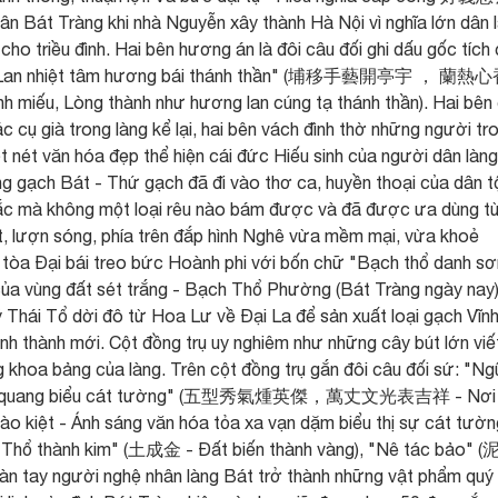
ân Bát Tràng khi nhà Nguyễn xây thành Hà Nội vì nghĩa lớn dân 
ho triều đình. Hai bên hương án là đôi câu đối ghi dấu gốc tích
h vũ - Lan nhiệt tâm hương bái thánh thần" (埔移手藝開亭宇 ， 蘭
 miếu, Lòng thành như hương lan cúng tạ thánh thần). Hai bên 
 cụ già trong làng kể lại, hai bên vách đình thờ những người tr
t nét văn hóa đẹp thể hiện cái đức Hiếu sinh của người dân làng
ng gạch Bát - Thứ gạch đã đi vào thơ ca, huyền thoại của dân t
hắc mà không một loại rêu nào bám được và đã được ưa dùng t
út, lượn sóng, phía trên đắp hình Nghê vừa mềm mại, vừa khoẻ
 tòa Đại bái treo bức Hoành phi với bốn chữ "Bạch thổ danh s
ủa vùng đất sét trắng - Bạch Thổ Phường (Bát Tràng ngày nay)
Thái Tổ dời đô từ Hoa Lư về Đại La để sản xuất loại gạch Vĩn
h thành mới. Cột đồng trụ uy nghiêm như những cây bút lớn viế
ng khoa bảng của làng. Trên cột đồng trụ gắn đôi câu đối sứ: "Ng
ợng văn quang biểu cát tường" (五型秀氣煄英傑，萬丈文光表吉祥 - Nơi 
hào kiệt - Ánh sáng văn hóa tỏa xa vạn dặm biểu thị sự cát tườn
 "Thổ thành kim" (土成金 - Đất biến thành vàng), "Nê tác bảo" 
bàn tay người nghệ nhân làng Bát trở thành những vật phẩm quý 