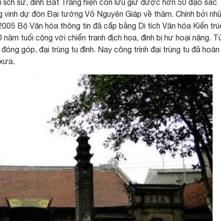
ại lịch sử, đình Bát Tràng hiện còn lưu giữ được hơn 50 đạo sắc
g vinh dự đón Đại tướng Võ Nguyên Giáp về thăm. Chính bởi nh
m 2005 Bộ Văn hóa thông tin đã cấp bằng Di tích Văn hóa Kiến trú
năm tuổi cộng với chiến tranh địch họa, đình bị hư hoại nặng. T
óng góp, đại trùng tu đình. Nay công trình đại trùng tu đã hoàn 
 xưa.