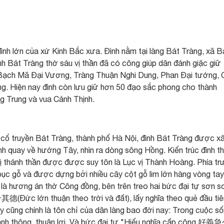
ình lớn của xứ Kinh Bắc xưa. Đình nằm tại làng Bát Tràng, xã B
nh Bát Tràng thờ sáu vị thần đã có công giúp dân đánh giặc giữ
ạch Mã Đại Vương, Tràng Thuận Nghi Dung, Phan Đại tướng, 
. Hiện nay đình còn lưu giữ hơn 50 đạo sắc phong cho thành
g Trung và vua Cảnh Thịnh.
 cổ truyền Bát Tràng, thành phố Hà Nội, đình Bát Tràng được x
nh quay về hướng Tây, nhìn ra dòng sông Hồng. Kiến trúc đình t
6 vị thánh thần được được suy tôn là Lục vị Thành Hoàng. Phía t
g bục gỗ và được dựng bởi nhiều cây cột gỗ lim lớn hàng vòng tay
 là hương án thờ Công đồng, bên trên treo hai bức đại tự sơn s
德(Đức lớn thuận theo trời và đất), lấy nghĩa theo quẻ đầu tiê
y cũng chính là tôn chỉ của dân làng bao đời nay: Trong cuộc s
hanh thông, thuận lợi. Và bức đại tự "Hiếu nghĩa cấp công 好義