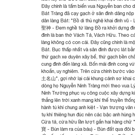
Đây chính là tấm biển vua Nguyễn ban cho d
Bát Tràng đã cạy gạch ở sân đình dâng nộp c
dân làng Bát: "Bồ di thủ nghệ khai đìn
聖神 - Đem nghề từ làng Bồ ra khởi dựng đình
đình là ban thờ Vách Tả, Vách Hữu. Theo các
làng không có con cái. Đây cũng chính là mộ
Bát. Bục thấp nhất và sân đình được lát bằ
thứ gạch xe duyên xây bể, thứ gạch bền c
cung đình đến làng xã. Bốn mái đình cong v
khoắn, uy nghiêm. Trên cửa chính bước vào
土名山", gợi nhớ lại cái khung cảnh sơ khai c
dòng họ Nguyễn Ninh Tràng mới theo vua Lý 
Ninh Trường phục vụ công cuộc xây dựng kin
thẳng lên trời xanh mang khí thế truyền thố
hành tú khí chung anh kiệt - Vạn trư
tụ khí thiêng hun đúc nên các bậc anh hùng 
Cửa tả, cửa hữu lần lượt gắn hai hàng chữ
寶 - Bùn làm ra của báu) - Bùn đất qua đôi 