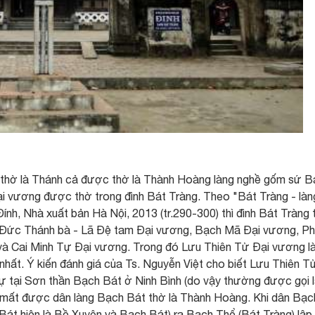
 thờ là Thánh cả được thờ là Thành Hoàng làng nghề gốm sứ B
ại vương được thờ trong đình Bát Tràng. Theo "Bát Tràng - làn
nh, Nhà xuất bản Hà Nội, 2013 (tr.290-300) thì đình Bát Tràng 
, Đức Thánh bà - Lã Đệ tam Đại vương, Bạch Mã Đại vương, P
à Cai Minh Tự Đại vương. Trong đó Lưu Thiên Tử Đại vương l
nhất. Ý kiến đánh giá của Ts. Nguyễn Việt cho biết Lưu Thiên T
ự tại Sơn thần Bạch Bát ở Ninh Bình (do vậy thường được gọi 
khi mất được dân làng Bạch Bát thờ là Thành Hoàng. Khi dân Bạc
át hiện là Bồ Xuyên và Bạch Bát) ra Bạch Thổ (Bát Tràng) lập