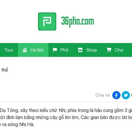
Tour
Hà Nội
Phố
Shop
Chợ
 thể
Chia sẻ
ụ Tông, xây theo kiểu chữ Nhị, phía trong là hậu cung gồm 3 gi
 Cột đình làm bằng những cây gỗ lim lớn, Các gian bên được lát b
y ra sông Nhị Hà.