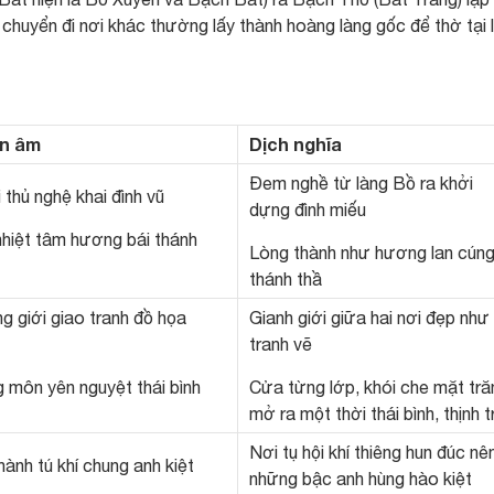
 chuyển đi nơi khác thường lấy thành hoàng làng gốc để thờ tại 
ên âm
Dịch nghĩa
Đem nghề từ làng Bồ ra khởi
 thủ nghệ khai đình vũ
dựng đình miếu
nhiệt tâm hương bái thánh
Lòng thành như hương lan cúng
thánh thầ
g giới giao tranh đồ họa
Gianh giới giữa hai nơi đẹp như
tranh vẽ
g môn yên nguyệt thái bình
Cửa từng lớp, khói che mặt tră
mở ra một thời thái bình, thịnh tr
Nơi tụ hội khí thiêng hun đúc nê
ành tú khí chung anh kiệt
những bậc anh hùng hào kiệt