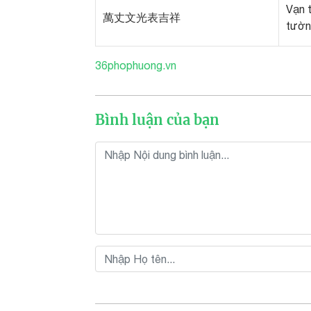
Vạn 
萬丈文光表吉祥
tườn
36phophuong.vn
Bình luận của bạn