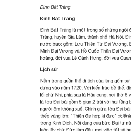
Đình Bát Tràng
Đình Bát Tràng
Đình Bát Tràng là một trong số những ngôi đ
Tràng, huyện Gia Lâm, thành phố Hà Nội. Đì
nước bao: gồm: Lưu Thiên Tử Đại Vương, B
Minh Đại Vương và Hồ Quốc Thần Đại Vương
hoàng, đời vua Lê Cảnh Hưng, đời vua Quan
Lịch sử
Nằm trong quần thể di tích của làng gốm sứ
dựng vào năm 1720. Với kiến trúc bề thế, đì
lối chữ Nhị, phía sau là Hậu cung, nơi thờ 
là tòa Đại bái gồm 5 gian 2 trái với hai tần
người ôm không xuể. Chính giữa tòa Đại bái
thếp vàng lớn: "Thiên địa hợp kì đức" 天地合其
trong Kinh Dịch. Nội dung của bức Đại tự nà
luôn lấy chữ Đức làm đầu, mọi việc tất sẽ 