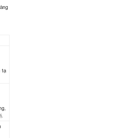
làng
 tạ
ng,
ị.
n