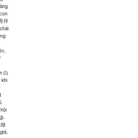
làng
 con
熱心香拜
chái
ong
ộc,
ừ
ơn 白
 khi
h
t
ũ
hội
g).
(泥做
giá,