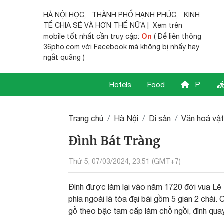
HÀ NỘI HỌC
,
THÀNH PHỐ HẠNH PHÚC
,
KINH
TẾ CHIA SẺ
VÀ HƠN THẾ NỮA | Xem trên
On
mobile tốt nhất cần truy cập:
( Để liên thông
36pho.com với Facebook mà không bị nhẩy hay
ngắt quãng )
Hotels
Food
P
Trang chủ
Hà Nội
Di sản
Văn hoá vật
Đình Bát Tràng
Thứ 5, 07/03/2024, 23:51 (GMT+7)
Đình được làm lại vào năm 1720 đời vua Lê D
phía ngoài là tòa đại bái gồm 5 gian 2 chái.
gỗ theo bậc tam cấp làm chỗ ngồi, đình qua