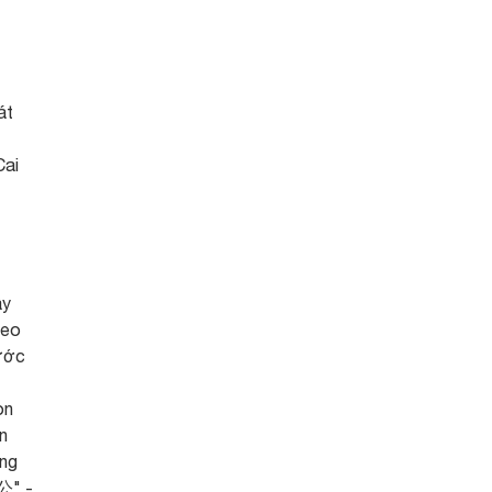
át
Cai
ây
heo
rước
on
n
ống
急公" -