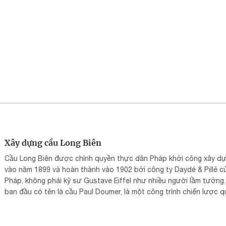
Xây dựng cầu Long Biên
Cầu Long Biên được chính quyền thực dân Pháp khởi công xây d
vào năm 1899 và hoàn thành vào 1902 bởi công ty Daydé & Pillé c
Pháp, không phải kỹ sư Gustave Eiffel như nhiều người lầm tưởng
ban đầu có tên là cầu Paul Doumer, là một công trình chiến lược 
trọng, kết nối giao thông và tuyến đường sắt Hà Nội – Hải Phòng,
vụ khai thác thuộc địa.