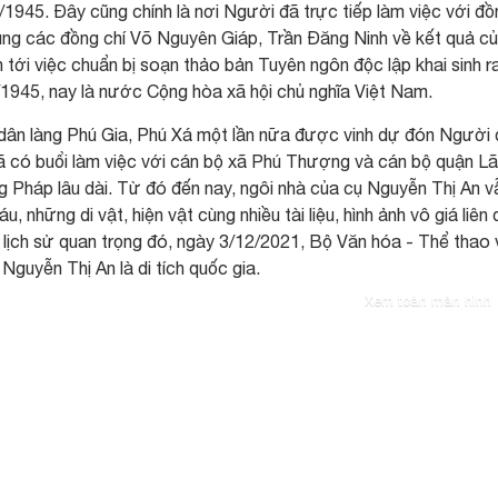
/1945. Đây cũng chính là nơi Người đã trực tiếp làm việc với đồ
ùng các đồng chí Võ Nguyên Giáp, Trần Đăng Ninh về kết quả c
 tới việc chuẩn bị soạn thảo bản Tuyên ngôn độc lập khai sinh r
945, nay là nước Cộng hòa xã hội chủ nghĩa Việt Nam.
 dân làng Phú Gia, Phú Xá một lần nữa được vinh dự đón Người
 đã có buổi làm việc với cán bộ xã Phú Thượng và cán bộ quận L
 Pháp lâu dài. Từ đó đến nay, ngôi nhà của cụ Nguyễn Thị An v
 những di vật, hiện vật cùng nhiều tài liệu, hình ảnh vô giá liên
 lịch sử quan trọng đó, ngày 3/12/2021, Bộ Văn hóa - Thể thao 
 Nguyễn Thị An là di tích quốc gia.
Xem toàn màn hình