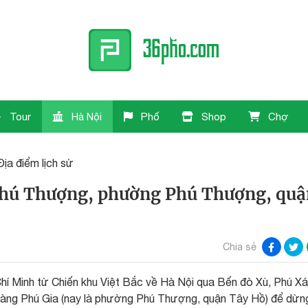
Tour
Hà Nội
Phố
Shop
Chợ
Địa điểm lịch sử
 Phú Thượng, phường Phú Thượng, qu
Chia sẻ
Chí Minh từ Chiến khu Việt Bắc về Hà Nội qua Bến đò Xù, Phú Xá
i làng Phú Gia (nay là phường Phú Thượng, quận Tây Hồ) để dừn