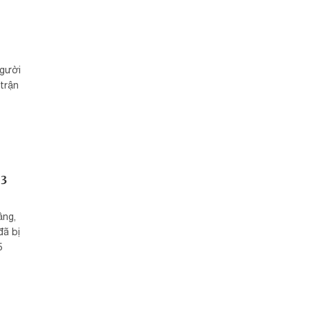
người
trận
 3
ầng,
đã bị
5