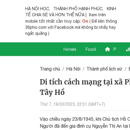
HÀ NỘI HỌC
,
THÀNH PHỐ HẠNH PHÚC
,
KINH
TẾ CHIA SẺ
VÀ HƠN THẾ NỮA | Xem trên
On
mobile tốt nhất cần truy cập:
( Để liên thông
36pho.com với Facebook mà không bị nhẩy hay
ngắt quãng )
Hotels
Food
P
Trang chủ
Hà Nội
Thành phố lịch sử
Di tích cách mạng tại xã
Tây Hồ
Thứ 7, 18/03/2023, 22:51 (GMT+7)
Vào chiều ngày 23/8/1945, khi Chủ tịch Hồ 
Người đã đến gia đình cụ Nguyễn Thị An tạ