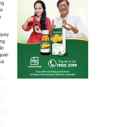
ng
ủa
a
 quay
ãng
ẫn
 quan
và