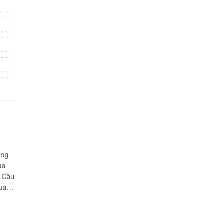
ựng
ủa
. Cầu
quan
 phục