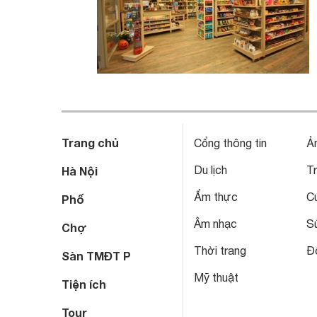
Trang chủ
Cổng thông tin
Ả
Du lịch
T
Hà Nội
Ẩm thực
C
Phố
Âm nhạc
S
Chợ
Thời trang
Đô
Sàn TMĐT P
Mỹ thuật
Tiện ích
Tour