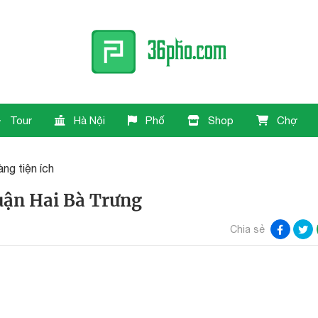
Tour
Hà Nội
Phố
Shop
Chợ
ng tiện ích
quận Hai Bà Trưng
Chia sẻ