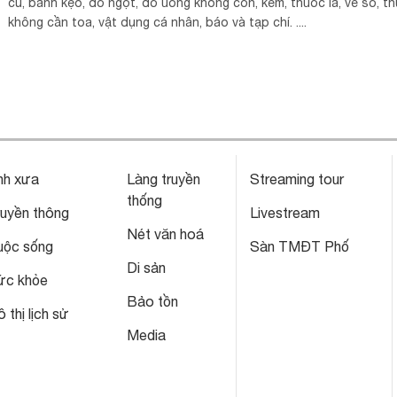
củ, bánh kẹo, đồ ngọt, đồ uống không cồn, kem, thuốc lá, vé số, t
không cần toa, vật dụng cá nhân, báo và tạp chí. ....
nh xưa
Làng truyền
Streaming tour
thống
ruyền thông
Livestream
Nét văn hoá
uộc sống
Sàn TMĐT Phố
Di sản
ức khỏe
Bảo tồn
 thị lịch sử
Media