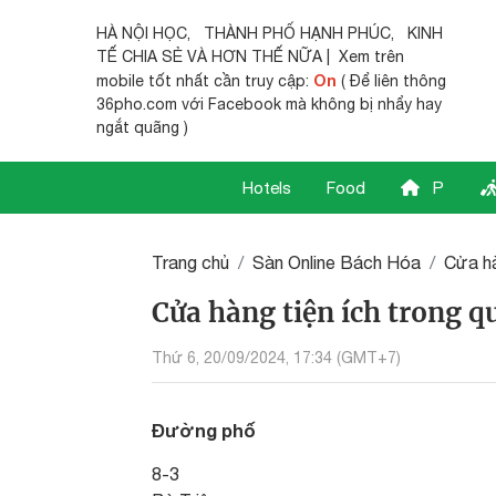
HÀ NỘI HỌC
,
THÀNH PHỐ HẠNH PHÚC
,
KINH
TẾ CHIA SẺ
VÀ HƠN THẾ NỮA | Xem trên
On
mobile tốt nhất cần truy cập:
( Để liên thông
36pho.com với Facebook mà không bị nhẩy hay
ngắt quãng )
Hotels
Food
P
Trang chủ
Sàn Online Bách Hóa
Cửa hà
Cửa hàng tiện ích trong 
Thứ 6, 20/09/2024, 17:34 (GMT+7)
Đường phố
8-3