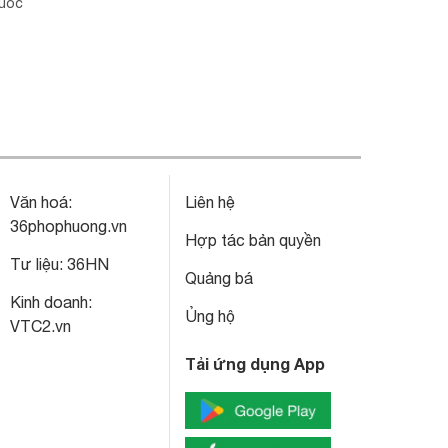
huốc
Văn hoá:
Liên hệ
36phophuong.vn
Hợp tác bản quyền
Tư liệu:
36HN
Quảng bá
Kinh doanh:
Ủng hộ
VTC2.vn
Tải ứng dụng App