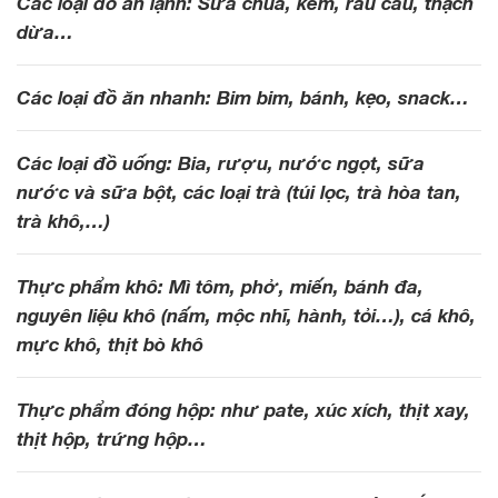
Các loại đồ ăn lạnh: Sữa chua, kem, rau câu, thạch
dừa…
Các loại đồ ăn nhanh: Bim bim, bánh, kẹo, snack…
Các loại đồ uống: Bia, rượu, nước ngọt, sữa
nước và sữa bột, các loại trà (túi lọc, trà hòa tan,
trà khô,…)
Thực phẩm khô: Mì tôm, phở, miến, bánh đa,
nguyên liệu khô (nấm, mộc nhĩ, hành, tỏi…), cá khô,
mực khô, thịt bò khô
Thực phẩm đóng hộp: như pate, xúc xích, thịt xay,
thịt hộp, trứng hộp…