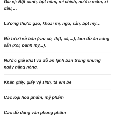
Gia vị: Bột canh, bột nêm, mì chính, nước mắm, xì
dầu,…
Lương thực: gạo, khoai mì, ngô, sắn, bột mỳ…
Đồ tươi về bán (rau củ, thịt, cá,...), làm đồ ăn sáng
sẵn (xôi, bánh mỳ,..),
Nước giải khát và đồ ăn lạnh bán trong những
ngày nắng nóng.
Khăn giấy, giấy vệ sinh, tã em bé
Các loại hóa phẩm, mỹ phẩm
Các đồ dùng văn phòng phẩm