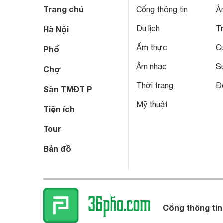
Trang chủ
Cổng thông tin
Ả
Du lịch
T
Hà Nội
Ẩm thực
C
Phố
Âm nhạc
S
Chợ
Thời trang
Đô
Sàn TMĐT P
Mỹ thuật
Tiện ích
Tour
Bản đồ
Cổng thông tin