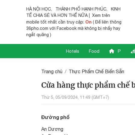
HÀ NỘI HỌC
,
THÀNH PHỐ HẠNH PHÚC
,
KINH
TẾ CHIA SẺ
VÀ HƠN THẾ NỮA | Xem trên
On
mobile tốt nhất cần truy cập:
( Để liên thông
36pho.com với Facebook mà không bị nhẩy hay
ngắt quãng )
Hotels
Food
P
Trang chủ
Thực Phẩm Chế Biến Sẵn
Cửa hàng thực phẩm chế b
Thứ 5, 05/09/2024, 11:49 (GMT+7)
Đường phố
An Dương