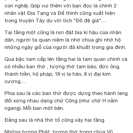
con nghê). Góp vui thêm với bạn đọc là chính 2
nhân vật Địa Tạng và Đế thính cũng xuất hiện
trong truyện Tây du với tích "Đồ đệ giả"…
Tại tầng một cũng là nơi đặt bia kí hậu của nhân
dân, người ta quan niệm là nhờ chùa ghi nhớ hộ
những ngày giỗ của người đã khuất trong gia đình.
Qua bậc tam cấp lên tầng hai là tam quan chính và
có nhiều ban thờ , tượng thờ tam bảo, đức ông,
thánh hiền, hộ pháp, 18 vị la hán, 8 vị đại kim
cương…
Phía sau là các ban thờ được dựng theo hành lang
đối xứng nhau dạng chữ Công (như chữ H nằm
ngang). Mỗi ban một bên.
Đằng sau là nhà thờ tổ cũng xây hai tầng.
Những tượng Phật, tượng thờ trong chùa Vũ