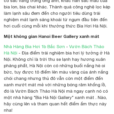
có sắc vàng trong óng ánh, khác hẳn sắc màu của
bia lon, bia chai khác. Thành quả công nghệ lọc kép
làm lạnh sâu đem đến cho người tiêu dùng trải
nghiệm mát lạnh sảng khoái từ ngụm đầu tiên đến
hơi cuối cùng mỗi khi thưởng thức Bia Hơi Hà Nội.
Một không gian Hanoi Beer Gallery xanh mát
Nhà Hàng Bia Hơi 1b Bắc Sơn
-
Vườn Bách Thảo
Hà Nội
- Địa điểm trải nghiệm bia hơi lý tưởng ở Hà
Nội. Không chỉ là trời thu se lạnh hay hương xuân
phảng phất, Hà Nội còn có những buổi nắng hè oi
bức, tuy được tô điểm lên màu vàng của ánh nắng
chói chang nhưng thủ đô vẫn còn một điểm đến
xanh mướt mát mẻ với những bóng râm khổng lồ,
đó là Vườn Bách Thảo Hà Nội mà ngay cạnh nó có
một nhà hàng "Bia Hà Nội Gallery" xanh mát . Nào,
hãy cùng lên và tham quan hết điểm ẩm thực này
nha!