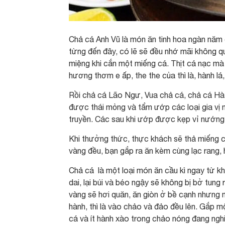
Chả cá Anh Vũ là món ăn tinh hoa ngàn năm 
từng đến đây, có lẽ sẽ đều nhớ mãi không 
miệng khi cắn một miếng cá. Thịt cá nạc m
hương thơm e ấp, the the của thì là, hành lá,
Rồi chả cá Lão Ngư, Vua chả cá, chả cá Hà 
được thái mỏng và tẩm ướp các loại gia vị 
truyền. Các sau khi ướp được kẹp vỉ nướng 
Khi thưởng thức, thực khách sẽ thả miếng c
vàng đều, bạn gắp ra ăn kèm cùng lạc rang, 
Chả cá là một loại món ăn cầu kì ngay từ kh
dai, lại búi và béo ngậy sẽ không bị bở tung 
vàng sẽ hơi quăn, ăn giòn ở bề cạnh nhưng
hành, thì là vào chảo và đảo đều lên. Gắp m
cá và ít hành xào trong chảo nóng đang nghi