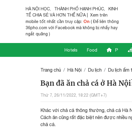
HÀ NỘI HỌC
,
THÀNH PHỐ HẠNH PHÚC
,
KINH
TẾ CHIA SẺ
VÀ HƠN THẾ NỮA | Xem trên
On
mobile tốt nhất cần truy cập:
( Để liên thông
36pho.com với Facebook mà không bị nhẩy hay
ngắt quãng )
Hotels
Food
P
Trang chủ
Hà Nội
Du lịch
Du lịch ẩm 
Bạn đã ăn chả cá ở Hà Nội
Thứ 7, 26/11/2022, 18:22 (GMT+7)
Khác với chả cá thông thường, chả cá Hà Nộ
Cách ăn cũng rất đặc biệt nên được nhiều 
chả cá.