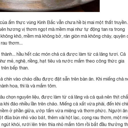
của ẩm thực vùng Kinh Bắc vẫn chưa hề bị mai một thất truyền.
quên hương vị thơm ngọt mà mềm mại như tự động tan ra trong
à không khô, mềm mà không bở, rán giòn mà không cháy, quyện 
 rau thơm...
thành... hầu hết các món chả cá được làm từ cá lăng tươi. Cá
như mẻ, nghệ, riềng, hạt tiêu và nước mắm theo công thức gia
trên bếp than.
ả chín vào chảo dầu được đặt sẵn trên bàn ăn. Khi miếng chả n
hành hoa, thì là và mắm tôm.
âu chọn nguyên liệu, được làm từ cá lăng và cá quả nên thịt ch
ra khi đảo nhiều lần trên chảo. Miếng cá xắt vừa phải, đến khi chí
 mềm ở phần giữa, ướp tẩm vừa miệng và thơm phức. Người ăn 
ột đũa bún nhỏ vào bát, thêm vài hột lạc, cọng rau thơm, một m
 ngút khói, rưới lên trên thìa nhỏ mắm tôm rồi bắt đầu thưởng t