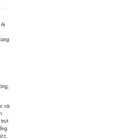
 Ai
cùng
óng,
ắc và
n
trút
iếng
hức.