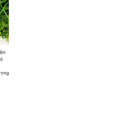
 ẩm
 ở
hương