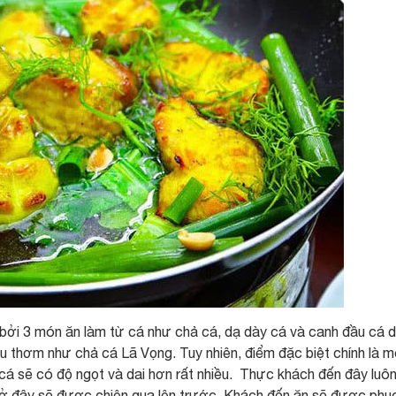
bởi 3 món ăn làm từ cá như chả cá, dạ dày cá và canh đầu cá 
 thơm như chả cá Lã Vọng. Tuy nhiên, điểm đặc biệt chính là 
 cá sẽ có độ ngọt và dai hơn rất nhiều. Thực khách đến đây luô
 ở đây sẽ được chiên qua lên trước. Khách đến ăn sẽ được phụ