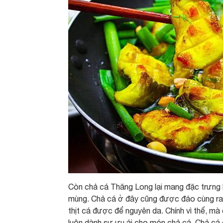
Còn chả cá Thăng Long lại mang đặc trưng 
mùng. Chả cá ở đây cũng được đảo cùng rau
thịt cá được để nguyên da. Chính vì thế, mà
luôn dành sự ưu ái cho món chả cá. Chả cá