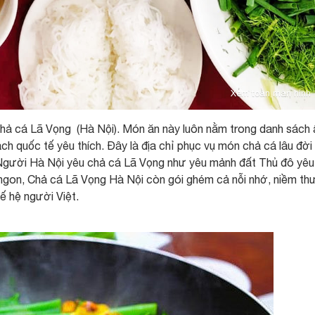
Xem toàn màn hình
hả cá Lã Vọng (Hà Nội). Món ăn này luôn nằm trong danh sách
h quốc tế yêu thích. Đây là địa chỉ phục vụ món chả cá lâu đời
Người Hà Nội yêu chả cá Lã Vọng như yêu mảnh đất Thủ đô yêu
 ngon, Chả cá Lã Vọng Hà Nội còn gói ghém cả nỗi nhớ, niềm t
hế hệ người Việt.