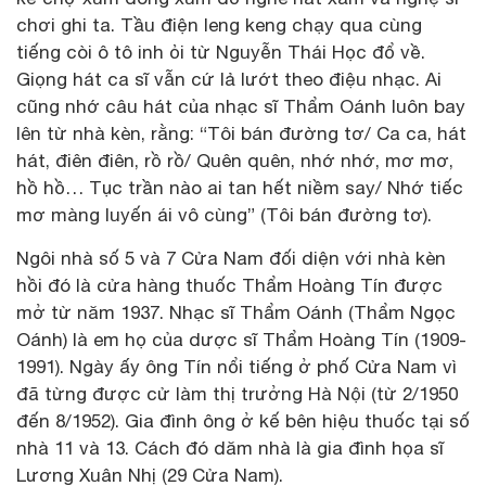
chơi ghi ta. Tầu điện leng keng chạy qua cùng
tiếng còi ô tô inh ỏi từ Nguyễn Thái Học đổ về.
Giọng hát ca sĩ vẫn cứ lả lướt theo điệu nhạc. Ai
cũng nhớ câu hát của nhạc sĩ Thẩm Oánh luôn bay
lên từ nhà kèn, rằng: “Tôi bán đường tơ/ Ca ca, hát
hát, điên điên, rồ rồ/ Quên quên, nhớ nhớ, mơ mơ,
hồ hồ… Tục trần nào ai tan hết niềm say/ Nhớ tiếc
mơ màng luyến ái vô cùng” (Tôi bán đường tơ).
Ngôi nhà số 5 và 7 Cửa Nam đối diện với nhà kèn
hồi đó là cửa hàng thuốc Thẩm Hoàng Tín được
mở từ năm 1937. Nhạc sĩ Thẩm Oánh (Thẩm Ngọc
Oánh) là em họ của dược sĩ Thẩm Hoàng Tín (1909-
1991). Ngày ấy ông Tín nổi tiếng ở phố Cửa Nam vì
đã từng được cử làm thị trưởng Hà Nội (từ 2/1950
đến 8/1952). Gia đình ông ở kế bên hiệu thuốc tại số
nhà 11 và 13. Cách đó dăm nhà là gia đình họa sĩ
Lương Xuân Nhị (29 Cửa Nam).