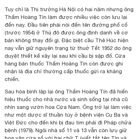
Tuy chỉ là Thị trưởng Hà Nội có hai năm nhưng ông
Thẩm Hoàng Tín làm được nhiều việc còn lưu lại
đến nay. Đầu tiên phải nói đến tên đường phố cổ
(trước 1954) ở Thủ đô được ông định danh về cơ
bản không thay đổi gì. Đặc biệt cầu Thê Húc hiện
nay vẫn giữ nguyên trạng từ thuở Tết 1952 do ông
duyệt thiết kế xây lại sau khi cầu bị sập đổ. Cửa
hàng bán thuốc Thẩm Hoàng Tín còn được ghi
nhận là địa chỉ thường cấp thuốc gửi ra kháng
chiến.
Sau hòa bình lập lại ông Thẩm Hoàng Tín đã hiến
hiệu thuốc cho nhà nước và sinh sống tại nhà cũ
nhìn sang vườn hoa Cửa Nam. Ông trở lại làm việc
như một dược sĩ thuần túy ở bệnh viện Cu Ba và
Việt Đức cho đến khi bị đau tim phải đi Pháp chữa
bệnh (1979). Ngôi nhà số 11 và 13 vẫn còn lưu giữ
hoa văn cửa sổ với hai chữ T (viết tắt tên Tín và