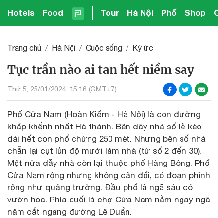
Hotels
Food
Tour
Hà Nội
Phố
Shop
Trang chủ
Hà Nội
Cuộc sống
Ký ức
Tục trần nào ai tan hết niềm say
Thứ 5, 25/01/2024, 15:16 (GMT+7)
Phố Cửa Nam (Hoàn Kiếm - Hà Nội) là con đường
khấp khểnh nhất Hà thành. Bên dãy nhà số lẻ kéo
dài hết con phố chừng 250 mét. Nhưng bên số nhà
chẵn lại cụt lủn độ mười lăm nhà (từ số 2 đến 30).
Một nửa dẫy nhà còn lại thuộc phố Hàng Bông. Phố
Cửa Nam rộng nhưng không cân đối, có đoạn phình
rộng như quảng trường. Đầu phố là ngã sáu có
vườn hoa. Phía cuối là chợ Cửa Nam nằm ngay ngã
năm cắt ngang đường Lê Duẩn.