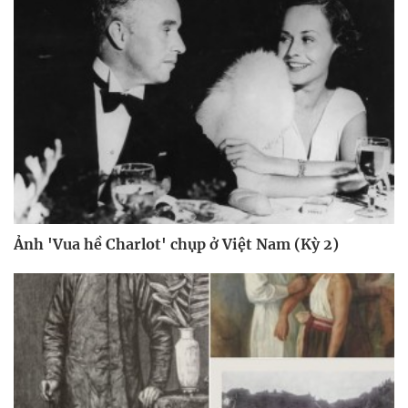
Ảnh 'Vua hề Charlot' chụp ở Việt Nam (Kỳ 2)