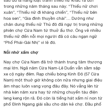
sau đó là hàng loạt tranh thiếu nữ khác ra đời
trong những năm tháng sau này: “Thiếu nữ chơi
xuân”, “Thiếu nữ đi kháng chiến”, “Thiếu nữ bên
hoa sen”, “Gia đình thuyền chài”… Dường như
chân dung thiếu nữ Thủ đô đã ngự trị trong những
phiên chợ Cửa Nam từ thuở ấu thơ. Ông vẽ nhiều
thiếu nữ đến nỗi mọi người đã có câu ngạn ngữ
“Phố Phái-Gái Nhị” vì lẽ đó.
Nỗi nhớ xẩm chợ
Nay chợ Cửa Nam đã trở thành trung tâm thương
mại lớn. Ngã năm Cửa Nam-Lê Duẩn vẫn sầm sập
xe cộ ngày đêm. Rạp chiếu bóng Kinh Đô (57 Cửa
Nam) một thuở giờ không còn nữa nhưng giai điệu
âm nhạc luôn vang vọng đâu đây. Nó vẳng lên từ
nhà kèn năm xưa hay từ những chuyến tàu điện
leng keng rộn rã. Đó còn là tiếng hát xẩm nỉ non từ
phố Đình Ngang giải sầu cho dân kẻ chợ. Đầu phố