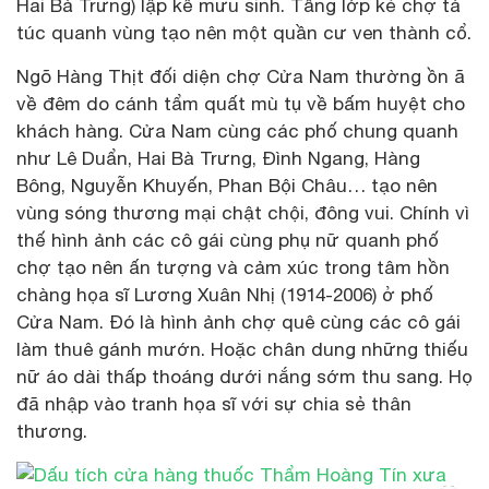
Hai Bà Trưng) lập kế mưu sinh. Tầng lớp kẻ chợ tá
túc quanh vùng tạo nên một quần cư ven thành cổ.
Ngõ Hàng Thịt đối diện chợ Cửa Nam thường ồn ã
về đêm do cánh tẩm quất mù tụ về bấm huyệt cho
khách hàng. Cửa Nam cùng các phố chung quanh
như Lê Duẩn, Hai Bà Trưng, Đình Ngang, Hàng
Bông, Nguyễn Khuyến, Phan Bội Châu… tạo nên
vùng sóng thương mại chật chội, đông vui. Chính vì
thế hình ảnh các cô gái cùng phụ nữ quanh phố
chợ tạo nên ấn tượng và cảm xúc trong tâm hồn
chàng họa sĩ Lương Xuân Nhị (1914-2006) ở phố
Cửa Nam. Đó là hình ảnh chợ quê cùng các cô gái
làm thuê gánh mướn. Hoặc chân dung những thiếu
nữ áo dài thấp thoáng dưới nắng sớm thu sang. Họ
đã nhập vào tranh họa sĩ với sự chia sẻ thân
thương.