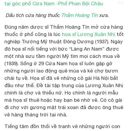
Dấu tích cửa hàng thuốc
Thẩm Hoàng Tín
xưa.
Đúng năm dược sĩ Thẩm Hoàng Tín mở cửa hàng
thuốc ở phố cũng là lúc
họa sĩ Lương Xuân Nhị
tốt
nghiệp Trường Mỹ thuật Đông Dương (1937). Ngày
đó họa sĩ nổi tiếng với bức “Làng An Nam” được
một nhà sưu tầm người Mỹ tìm mọi cách mua về
(1939). Sống ở 29 Cửa Nam họa sĩ luôn gặp gỡ
những người lao động quê mùa và kẻ chợ bươn
chải tụ về. Họa sĩ đã vẽ những cô gái Hà Nội bắt
đầu như thế. Đề tài tập trung của Lương Xuân Nhị
chính là chợ và thiếu nữ. Họ chính là người mẫu
mà họa sĩ thuê hoặc hay bạn bè nhờ vẽ. Có cô gái
đi chợ với gương mặt trái xoan đã được ông thuê
vẽ hàng tháng trời tại nhà.
Tiếng tăm đồn thổi về tranh vẽ những người con