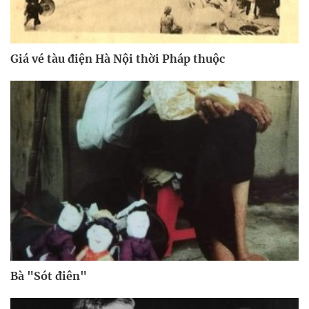
Giá vé tàu điện Hà Nội thời Pháp thuộc
Bà "Sót điên"