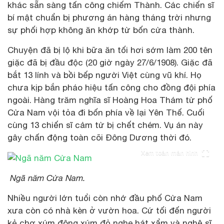
khác sẵn sàng tấn công chiếm Thành. Các chiến sĩ
bí mật chuẩn bị phương án hàng tháng trời nhưng
sự phối hợp không ăn khớp từ bốn cửa thành.
Chuyện đã bị lộ khi bữa ăn tối hơi sớm làm 200 tên
giặc đã bị đầu độc (20 giờ ngày 27/6/1908). Giặc đã
bắt 13 lính và bồi bếp người Việt cùng vũ khí. Họ
chưa kịp bắn pháo hiệu tấn công cho đồng đội phía
ngoài. Hàng trăm nghĩa sĩ Hoàng Hoa Thám từ phố
Cửa Nam vội tỏa đi bốn phía về lại Yên Thế. Cuối
cùng 13 chiến sĩ cảm tử bị chết chém. Vụ án này
gây chấn động toàn cõi Đông Dương thời đó.
Xem toàn màn hình
Ngã năm Cửa Nam.
Nhiều người lớn tuổi còn nhớ đầu phố Cửa Nam
xưa còn có nhà kèn ở vườn hoa. Cứ tối đến người
kẻ chợ xúm đông xúm đỏ nghe hát xẩm và nghệ sĩ