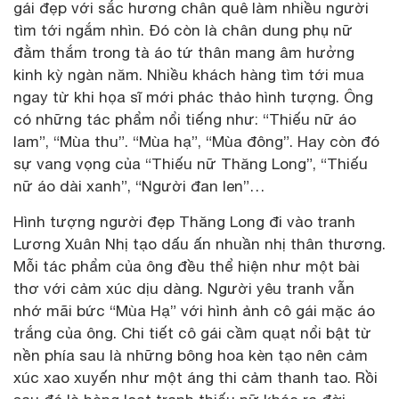
gái đẹp với sắc hương chân quê làm nhiều người
tìm tới ngắm nhìn. Đó còn là chân dung phụ nữ
đằm thắm trong tà áo tứ thân mang âm hưởng
kinh kỳ ngàn năm. Nhiều khách hàng tìm tới mua
ngay từ khi họa sĩ mới phác thảo hình tượng. Ông
có những tác phẩm nổi tiếng như: “Thiếu nữ áo
lam”, “Mùa thu”. “Mùa hạ”, “Mùa đông”. Hay còn đó
sự vang vọng của “Thiếu nữ Thăng Long”, “Thiếu
nữ áo dài xanh”, “Người đan len”…
Hình tượng người đẹp Thăng Long đi vào tranh
Lương Xuân Nhị tạo dấu ấn nhuần nhị thân thương.
Mỗi tác phẩm của ông đều thể hiện như một bài
thơ với cảm xúc dịu dàng. Người yêu tranh vẫn
nhớ mãi bức “Mùa Hạ” với hình ảnh cô gái mặc áo
trắng của ông. Chi tiết cô gái cầm quạt nổi bật từ
nền phía sau là những bông hoa kèn tạo nên cảm
xúc xao xuyến như một áng thi cảm thanh tao. Rồi