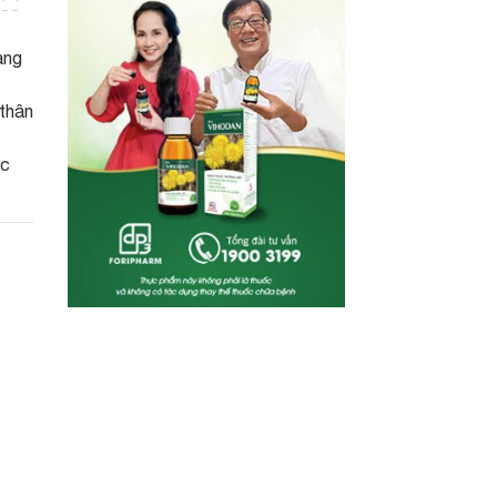
àng
thân
ục