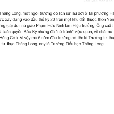
Xem toàn màn hình
 Thăng Long, một ngôi trường có lịch sử lâu đời ở tại phường H
c xây dựng vào đầu thế kỷ 20 trên một khu đất thuộc thôn Yên
ng (cũ) do nhà giáo Phạm Hữu Ninh làm Hiệu trưởng. Ông xuất 
phủ toàn quyền Bắc Kỳ nhưng đã "né tránh" việc quan, về nhà mở
Hàng Cót). Vì vậy mà 6 năm đầu trường có tên là Trường tư th
 tư thục Thăng Long, nay là Trường Tiểu học Thăng Long.