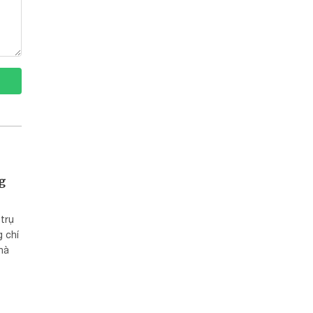
g
trụ
 chí
hà