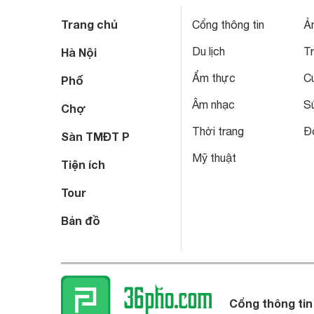
Trang chủ
Cổng thông tin
Ả
Du lịch
T
Hà Nội
Ẩm thực
C
Phố
Âm nhạc
S
Chợ
Thời trang
Đô
Sàn TMĐT P
Mỹ thuật
Tiện ích
Tour
Bản đồ
Cổng thông tin