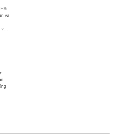
 Hội
ân và
1
a vào
âm
hức
ờ
ân
ống