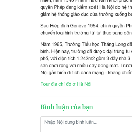
nhiên, năm 1948 Phạm Hữu Ninh khôi phục l
quyền Pháp đang kiểm soát Hà Nội do hệ thố
giảm hệ thống giáo dục của trường xuống b
Sau Hiệp định Genève 1954, chính quyền Pháp
chuyển loại hình trường từ tư thục sang côn
Năm 1985, Trường Tiểu học Thăng Long đã 
bình. Hiện nay, trường đã được đại trùng tu
phố, với diện tích 1.242m2 gồm 3 dãy nhà 3 
sân chơi rộng với nhiều cây bóng mát. Tr
Nội gắn biển di tích cách mạng - kháng chiến
Tour địa chỉ đỏ ở Hà Nội
Bình luận của bạn