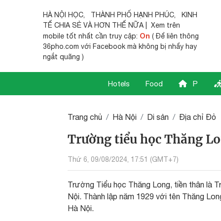
HÀ NỘI HỌC
,
THÀNH PHỐ HẠNH PHÚC
,
KINH
TẾ CHIA SẺ
VÀ HƠN THẾ NỮA | Xem trên
On
mobile tốt nhất cần truy cập:
( Để liên thông
36pho.com với Facebook mà không bị nhẩy hay
ngắt quãng )
Hotels
Food
P
Trang chủ
Hà Nội
Di sản
Địa chỉ Đỏ
Trường tiểu học Thăng Lo
Thứ 6, 09/08/2024, 17:51 (GMT+7)
Trường Tiểu học Thăng Long, tiền thân là T
Nội. Thành lập năm 1929 với tên Thăng Long 
Hà Nội.