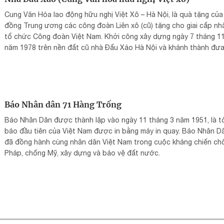
Cung Văn Hóa lao động hữu nghị Việt Xô – Hà Nội, là quà tặng của
đồng Trung ương các công đoàn Liên xô (cũ) tặng cho giai cấp nh
tổ chức Công đoàn Việt Nam. Khởi công xây dựng ngày 7 tháng 1
năm 1978 trên nền đất cũ nhà Đấu Xảo Hà Nội và khánh thành đư
hoạt động ngày 1 tháng 9 năm 1985. Cung văn hóa là một trung t
hoạt động văn hóa lớn của công nhân viên chức lao động và tổ c
Công đoàn Việt Nam.
Báo Nhân dân 71 Hàng Trống
Báo Nhân Dân được thành lập vào ngày 11 tháng 3 năm 1951, là t
báo đầu tiên của Việt Nam được in bằng máy in quay. Báo Nhân D
đã đồng hành cùng nhân dân Việt Nam trong cuộc kháng chiến ch
Pháp, chống Mỹ, xây dựng và bảo vệ đất nước.