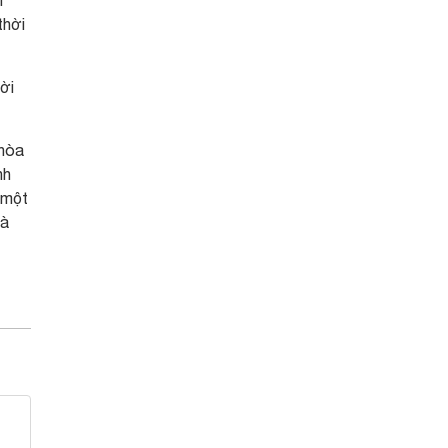
h
thời
ời
 hòa
nh
 một
Hà