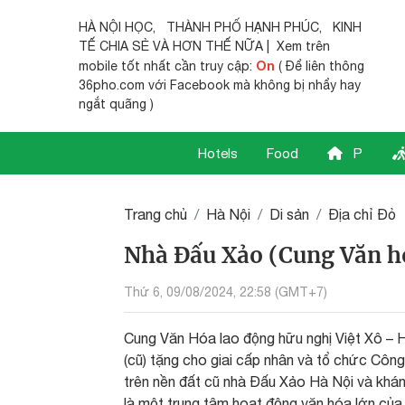
HÀ NỘI HỌC
,
THÀNH PHỐ HẠNH PHÚC
,
KINH
TẾ CHIA SẺ
VÀ HƠN THẾ NỮA | Xem trên
On
mobile tốt nhất cần truy cập:
( Để liên thông
36pho.com với Facebook mà không bị nhẩy hay
ngắt quãng )
Hotels
Food
P
Trang chủ
Hà Nội
Di sản
Địa chỉ Đỏ
Nhà Đấu Xảo (Cung Văn hó
Thứ 6, 09/08/2024, 22:58 (GMT+7)
Cung Văn Hóa lao động hữu nghị Việt Xô – 
(cũ) tặng cho giai cấp nhân và tổ chức Cô
trên nền đất cũ nhà Đấu Xảo Hà Nội và khá
là một trung tâm hoạt động văn hóa lớn củ