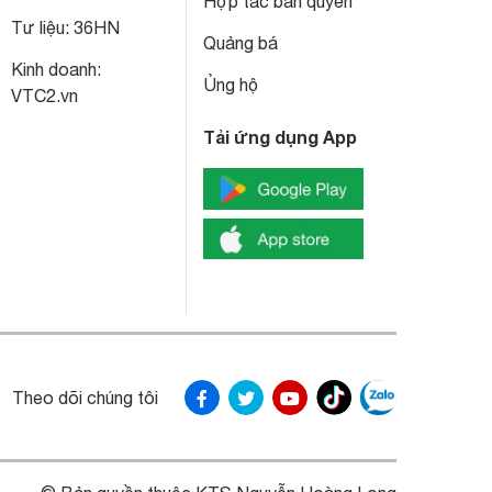
Hợp tác bản quyền
Tư liệu:
36HN
Quảng bá
Kinh doanh:
Ủng hộ
VTC2.vn
Tải ứng dụng App
Theo dõi chúng tôi