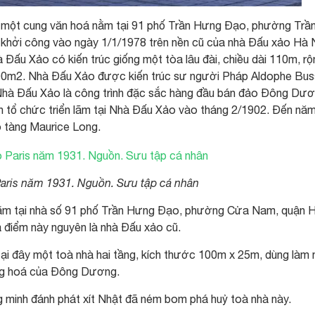
à một cung văn hoá nằm tại 91 phố Trần Hưng Đạo, phường Trầ
hởi công vào ngày 1/1/1978 trên nền cũ của nhà Đấu xảo Hà 
Đấu Xảo có kiến trúc giống một tòa lâu đài, chiều dài 110m, rộ
00m2. Nhà Đấu Xảo được kiến trúc sư người Pháp Aldophe Bus
 Nhà Đấu Xảo là công trình đặc sắc hàng đầu bán đảo Đông Dươ
n tổ chức triển lãm tại Nhà Đấu Xảo vào tháng 2/1902. Đến nă
 tàng Maurice Long.
aris năm 1931. Nguồn. Sưu tập cá nhân
 nằm tại nhà số 91 phố Trần Hưng Đạo, phường Cửa Nam, quận 
a điểm này nguyên là nhà Đấu xảo cũ.
i đây một toà nhà hai tầng, kích thước 100m x 25m, dùng làm 
àng hoá của Đông Dương.
minh đánh phát xít Nhật đã ném bom phá huỷ toà nhà này.