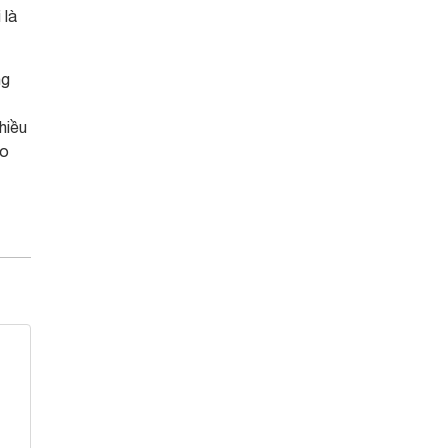
 là
ng
hiều
ao