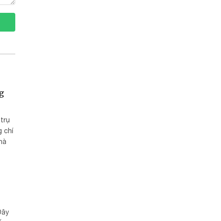
g
trụ
 chí
hà
Đây