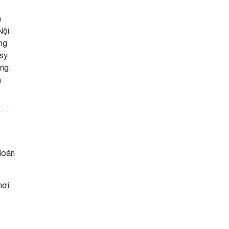
n
Nội
ng
sy
ng.
m
Hoàn
nơi