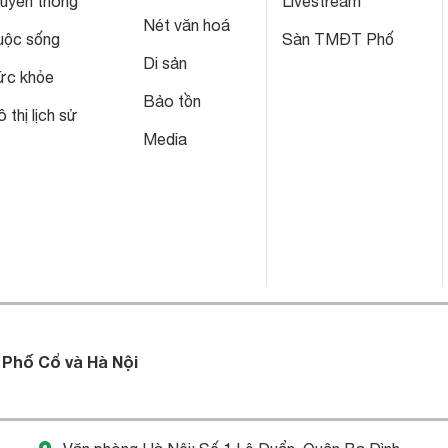
ruyền thông
Livestream
Nét văn hoá
uộc sống
Sàn TMĐT Phố
Di sản
ức khỏe
Bảo tồn
 thị lịch sử
Media
 Phố Cổ và Hà Nội