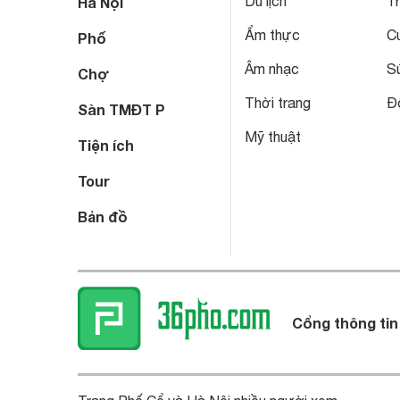
Du lịch
T
Hà Nội
Ẩm thực
C
Phố
Âm nhạc
S
Chợ
Thời trang
Đô
Sàn TMĐT P
Mỹ thuật
Tiện ích
Tour
Bản đồ
Cổng thông tin