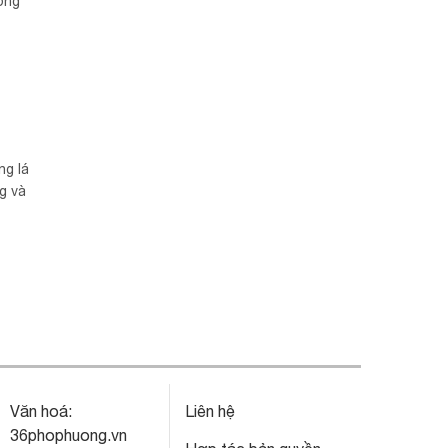
ống
ng lá
g và
Văn hoá:
Liên hệ
36phophuong.vn