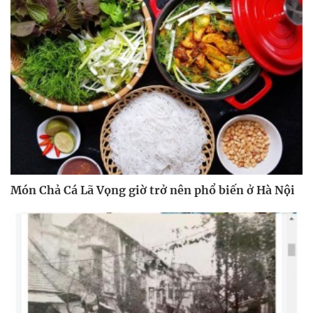
Món Chả Cá Lã Vọng giờ trở nên phổ biến ở Hà Nội