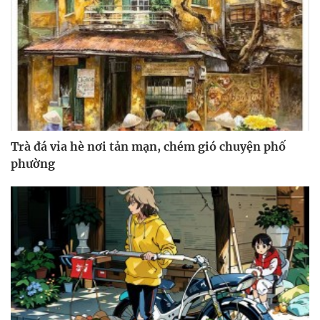
Trà đá vỉa hè nơi tản mạn, chém gió chuyện phố
phường