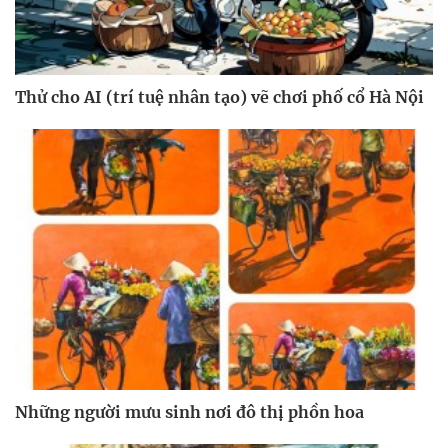
Thử cho AI (trí tuệ nhân tạo) vẽ chơi phố cổ Hà Nội
Những người mưu sinh nơi đô thị phồn hoa