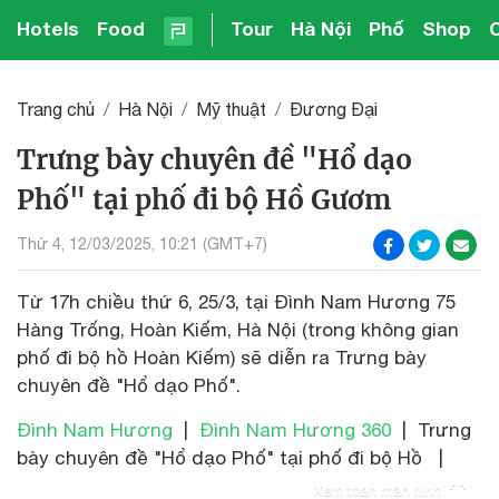
Hotels
Food
Tour
Hà Nội
Phố
Shop
Trang chủ
Hà Nội
Mỹ thuật
Đương Đại
Trưng bày chuyên đề "Hổ dạo
Phố" tại phố đi bộ Hồ Gươm
Thứ 4, 12/03/2025, 10:21 (GMT+7)
Từ 17h chiều thứ 6, 25/3, tại Đình Nam Hương 75
Hàng Trống, Hoàn Kiếm, Hà Nội (trong không gian
phố đi bộ hồ Hoàn Kiếm) sẽ diễn ra Trưng bày
chuyên đề "Hổ dạo Phố".
Đình Nam Hương
|
Đình Nam Hương 360
| Trưng
bày chuyên đề "Hổ dạo Phố" tại phố đi bộ Hồ |
Xem toàn màn hình